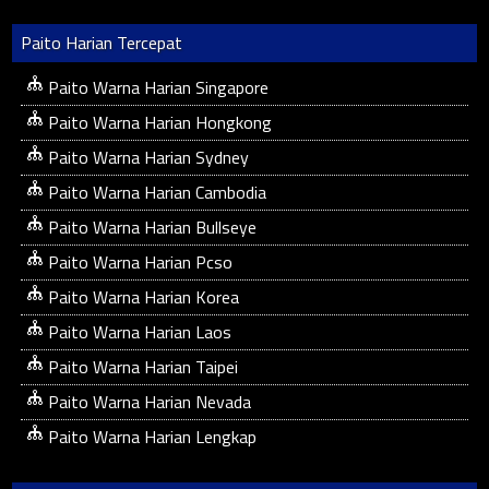
Paito Harian Tercepat
Paito Warna Harian Singapore
Paito Warna Harian Hongkong
Paito Warna Harian Sydney
Paito Warna Harian Cambodia
Paito Warna Harian Bullseye
Paito Warna Harian Pcso
Paito Warna Harian Korea
Paito Warna Harian Laos
Paito Warna Harian Taipei
Paito Warna Harian Nevada
Paito Warna Harian Lengkap