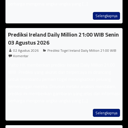
berharga mengenai angka-angka yang [...]
Selengkapnya
Prediksi Ireland Daily Million 21:00 WIB Senin
03 Agustus 2026
02 Agustus 2026
Prediksi Togel Ireland Daily Million 21:00 WIB
Komentar
Paito HK memberikan prediksi Ireland Daily Million 21:00
WIB Prediksi yang akurat dan terpercaya ini dirancang
untuk membantu pemain togel meningkatkan peluang
kemenangan mereka. Disusun melalui analisis mendalam,
prediksi ini memberikan gambaran yang jelas dan informasi
berharga mengenai angka-angka yang [...]
Selengkapnya