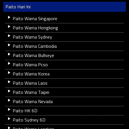
Paito Hari Ini
Paito Warna Singapore
Paito Warna Hongkong
Paito Warna Sydney
Paito Warna Cambodia
Paito Warna Bullseye
Paito Warna Pcso
Paito Warna Korea
Paito Warna Laos
Paito Warna Taipei
Paito Warna Nevada
Paito HK 6D
Paito Sydney 6D
Paito Warna Lengkap