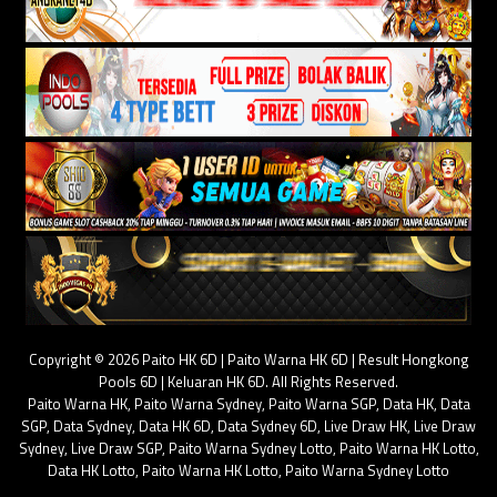
Copyright © 2026 Paito HK 6D | Paito Warna HK 6D | Result Hongkong
Pools 6D | Keluaran HK 6D. All Rights Reserved.
Paito Warna HK
,
Paito Warna Sydney
,
Paito Warna SGP
,
Data HK
,
Data
SGP
,
Data Sydney
,
Data HK 6D
,
Data Sydney 6D
,
Live Draw HK
,
Live Draw
Sydney
,
Live Draw SGP
,
Paito Warna Sydney Lotto
,
Paito Warna HK Lotto
,
Data HK Lotto
,
Paito Warna HK Lotto
,
Paito Warna Sydney Lotto