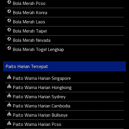
Bola Merah Pcso
Bola Merah Korea
Bola Merah Laos
Bola Merah Taipei
Bola Merah Nevada
Bola Merah Togel Lengkap
Paito Harian Tercepat
Paito Warna Harian Singapore
Paito Warna Harian Hongkong
Paito Warna Harian Sydney
Paito Warna Harian Cambodia
Paito Warna Harian Bullseye
Paito Warna Harian Pcso