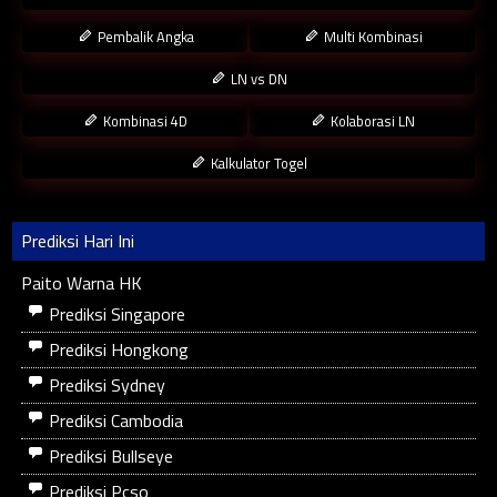
Pembalik Angka
Multi Kombinasi
LN vs DN
Kombinasi 4D
Kolaborasi LN
Kalkulator Togel
Prediksi Hari Ini
Paito Warna HK
Prediksi Singapore
Prediksi Hongkong
Prediksi Sydney
Prediksi Cambodia
Prediksi Bullseye
Prediksi Pcso