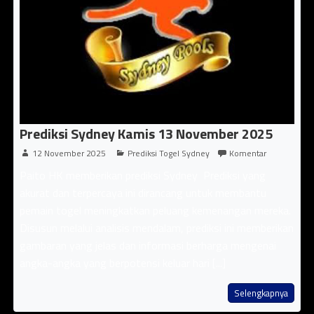
Prediksi Sydney Kamis 13 November 2025
12 November 2025
Prediksi Togel Sydney
Komentar
Paito HK memberikan prediksi Sydney Prediksi yang
akurat dan terpercaya ini dirancang untuk membantu
pemain togel meningkatkan peluang kemenangan mereka.
Disusun melalui analisis mendalam, prediksi ini memberikan
gambaran yang jelas dan informasi berharga mengenai
angka-angka yang berpotensi keluar hari [...]
Selengkapnya