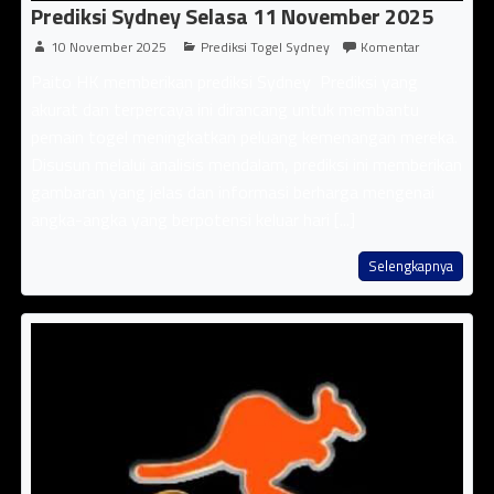
Prediksi Sydney Selasa 11 November 2025
10 November 2025
Prediksi Togel Sydney
Komentar
Paito HK memberikan prediksi Sydney Prediksi yang
akurat dan terpercaya ini dirancang untuk membantu
pemain togel meningkatkan peluang kemenangan mereka.
Disusun melalui analisis mendalam, prediksi ini memberikan
gambaran yang jelas dan informasi berharga mengenai
angka-angka yang berpotensi keluar hari [...]
Selengkapnya