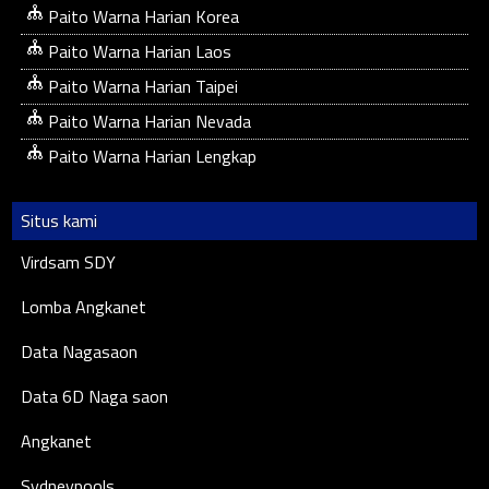
Paito Warna Harian Korea
Paito Warna Harian Laos
Paito Warna Harian Taipei
Paito Warna Harian Nevada
Paito Warna Harian Lengkap
Situs kami
Virdsam SDY
Lomba Angkanet
Data Nagasaon
Data 6D Naga saon
Angkanet
Sydneypools