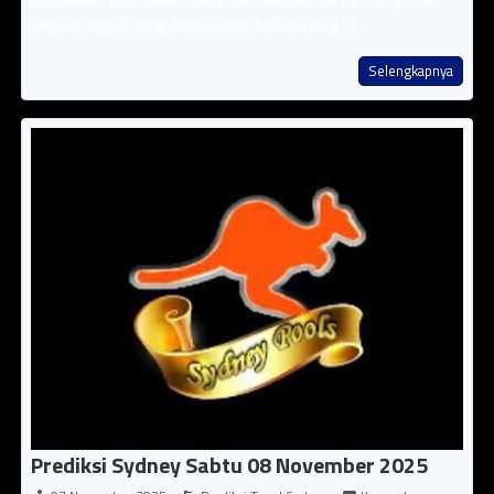
angka-angka yang berpotensi keluar hari [...]
Selengkapnya
Prediksi Sydney Sabtu 08 November 2025