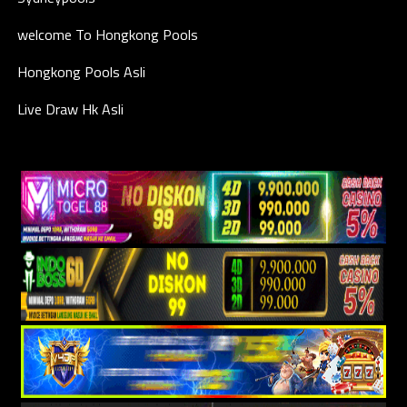
welcome To Hongkong Pools
Hongkong Pools Asli
Live Draw Hk Asli