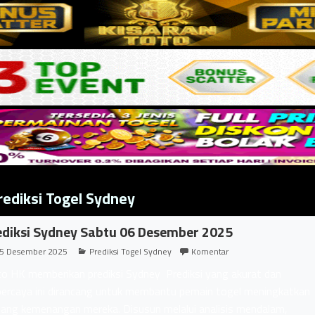
rediksi Togel Sydney
ediksi Sydney Sabtu 06 Desember 2025
5 Desember 2025
Prediksi Togel Sydney
Komentar
to HK memberikan prediksi Sydney Prediksi yang akurat dan
percaya ini dirancang untuk membantu pemain togel meningkatkan
uang kemenangan mereka. Disusun melalui analisis mendalam,