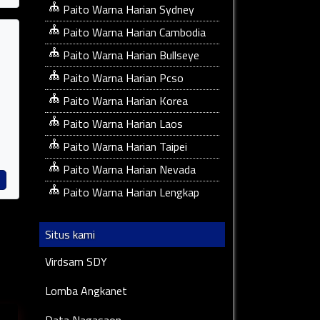
Paito Warna Harian Sydney
Paito Warna Harian Cambodia
Paito Warna Harian Bullseye
Paito Warna Harian Pcso
Paito Warna Harian Korea
Paito Warna Harian Laos
Paito Warna Harian Taipei
Paito Warna Harian Nevada
a
Paito Warna Harian Lengkap
Situs kami
Virdsam SDY
Lomba Angkanet
Data Nagasaon