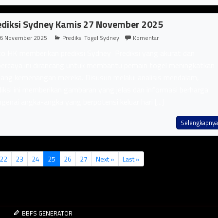
ediksi Sydney Kamis 27 November 2025
6 November 2025
Prediksi Togel Sydney
Komentar
to HK memberikan prediksi Sydney Prediksi yang akurat dan
percaya ini dirancang untuk membantu pemain togel meningkatkan
uang kemenangan mereka. Disusun melalui analisis mendalam,
diksi ini memberikan gambaran yang jelas dan informasi berharga
genai angka-angka yang berpotensi keluar hari [...]
Selengkapny
22
23
24
25
26
27
Next »
Last »
BBFS GENERATOR