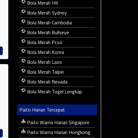
Bola Merah HK
Bola Merah Sydney
Bola Merah Cambodia
Bola Merah Bullseye
Bola Merah Pcso
a
Bola Merah Korea
Bola Merah Laos
Bola Merah Taipei
Bola Merah Nevada
Bola Merah Togel Lengkap
Paito Harian Tercepat
Paito Warna Harian Singapore
Paito Warna Harian Hongkong
a