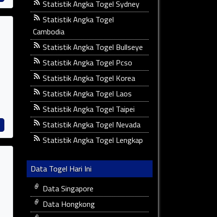
Statistik Angka Togel Sydney
Statistik Angka Togel
Cambodia
Statistik Angka Togel Bullseye
Statistik Angka Togel Pcso
Statistik Angka Togel Korea
Statistik Angka Togel Laos
Statistik Angka Togel Taipei
Statistik Angka Togel Nevada
a
Statistik Angka Togel Lengkap
Data Togel Hari Ini
Data Singapore
Data Hongkong