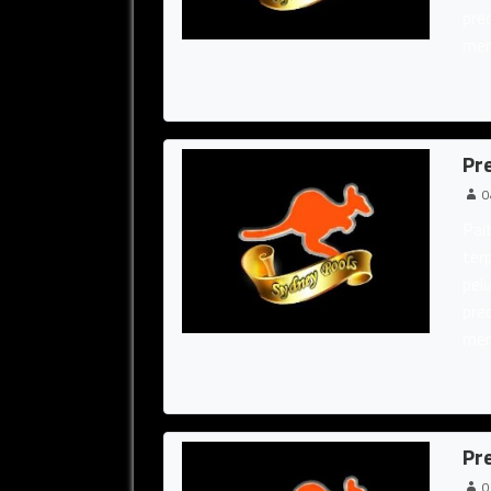
pre
men
Pr
0
Pai
ter
pel
pre
men
Pr
0