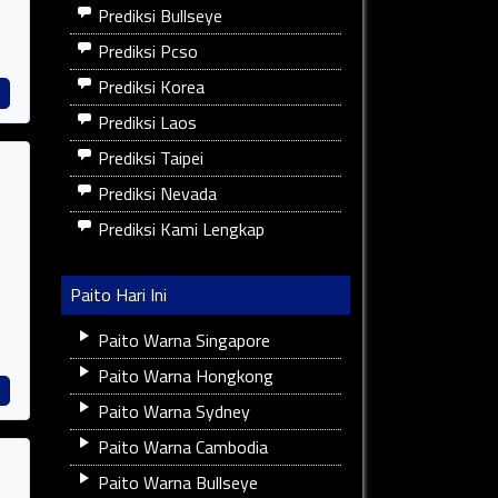
Prediksi Bullseye
Prediksi Pcso
Prediksi Korea
a
Prediksi Laos
Prediksi Taipei
Prediksi Nevada
Prediksi Kami Lengkap
Paito Hari Ini
Paito Warna Singapore
Paito Warna Hongkong
a
Paito Warna Sydney
Paito Warna Cambodia
Paito Warna Bullseye