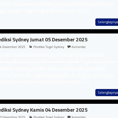
diksi ini memberikan gambaran yang jelas dan informasi berharga
genai angka-angka yang berpotensi keluar hari [...]
Selengkapny
ediksi Sydney Jumat 05 Desember 2025
4 Desember 2025
Prediksi Togel Sydney
Komentar
to HK memberikan prediksi Sydney Prediksi yang akurat dan
percaya ini dirancang untuk membantu pemain togel meningkatkan
uang kemenangan mereka. Disusun melalui analisis mendalam,
diksi ini memberikan gambaran yang jelas dan informasi berharga
genai angka-angka yang berpotensi keluar hari [...]
Selengkapny
ediksi Sydney Kamis 04 Desember 2025
3 Desember 2025
Prediksi Togel Sydney
Komentar