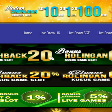
Home
Live Draw HK
Live Draw SGP
Live Dra