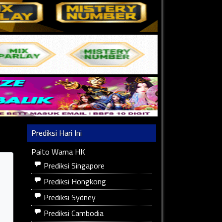
Prediksi Hari Ini
Paito Warna HK
Prediksi Singapore
Prediksi Hongkong
Prediksi Sydney
Prediksi Cambodia