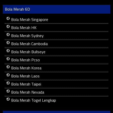
Bola Merah 6D
Bola Merah Singapore
Bola Merah HK
Bola Merah Sydney
Bola Merah Cambodia
Bola Merah Bullseye
Bola Merah Pcso
Bola Merah Korea
Bola Merah Laos
Bola Merah Taipei
Bola Merah Nevada
Bola Merah Togel Lengkap