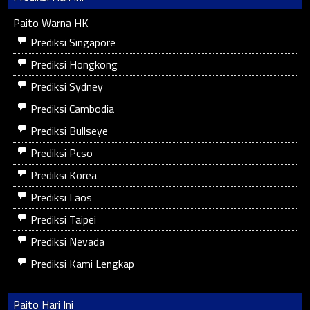
Paito Warna HK
Prediksi Singapore
Prediksi Hongkong
Prediksi Sydney
Prediksi Cambodia
Prediksi Bullseye
Prediksi Pcso
Prediksi Korea
Prediksi Laos
Prediksi Taipei
Prediksi Nevada
Prediksi Kami Lengkap
Paito Hari Ini