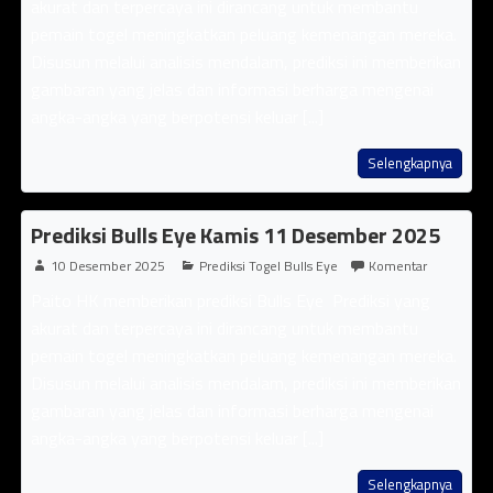
akurat dan terpercaya ini dirancang untuk membantu
pemain togel meningkatkan peluang kemenangan mereka.
Disusun melalui analisis mendalam, prediksi ini memberikan
gambaran yang jelas dan informasi berharga mengenai
angka-angka yang berpotensi keluar [...]
Selengkapnya
Prediksi Bulls Eye Kamis 11 Desember 2025
10 Desember 2025
Prediksi Togel Bulls Eye
Komentar
Paito HK memberikan prediksi Bulls Eye Prediksi yang
akurat dan terpercaya ini dirancang untuk membantu
pemain togel meningkatkan peluang kemenangan mereka.
Disusun melalui analisis mendalam, prediksi ini memberikan
gambaran yang jelas dan informasi berharga mengenai
angka-angka yang berpotensi keluar [...]
Selengkapnya