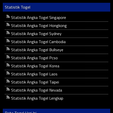
Statistik Togel
Statistik Angka Togel Singapore
Statistik Angka Togel Hongkong
Statistik Angka Togel Sydney
Statistik Angka Togel Cambodia
Statistik Angka Togel Bullseye
Statistik Angka Togel Pcso
Statistik Angka Togel Korea
Statistik Angka Togel Laos
Statistik Angka Togel Taipei
Statistik Angka Togel Nevada
Statistik Angka Togel Lengkap
Data Togel Hari Ini