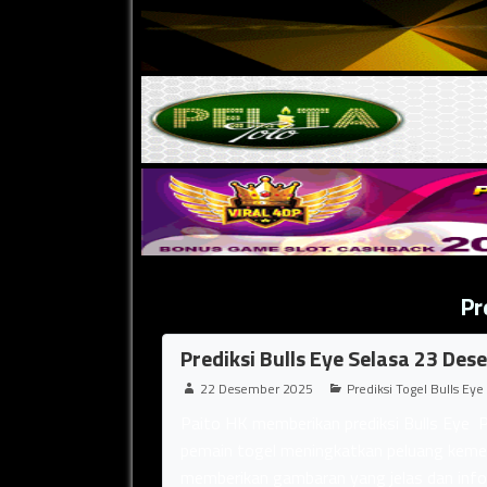
Pr
Prediksi Bulls Eye Selasa 23 De
22 Desember 2025
Prediksi Togel Bulls Eye
Paito HK memberikan prediksi Bulls Eye P
pemain togel meningkatkan peluang kemena
memberikan gambaran yang jelas dan infor