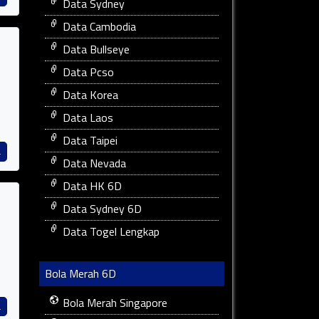
Data Sydney
Data Cambodia
Data Bullseye
Data Pcso
Data Korea
Data Laos
Data Taipei
a
Data Nevada
Data HK 6D
Data Sydney 6D
Data Togel Lengkap
Bola Merah 6D
Bola Merah Singapore
a