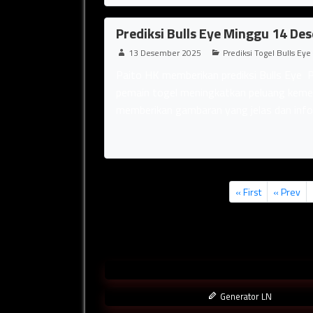
Prediksi Bulls Eye Minggu 14 D
13 Desember 2025
Prediksi Togel Bulls Eye
Paito HK memberikan prediksi Bulls Eye P
pemain togel meningkatkan peluang kemena
memberikan gambaran yang jelas dan infor
« First
« Prev
Generator LN