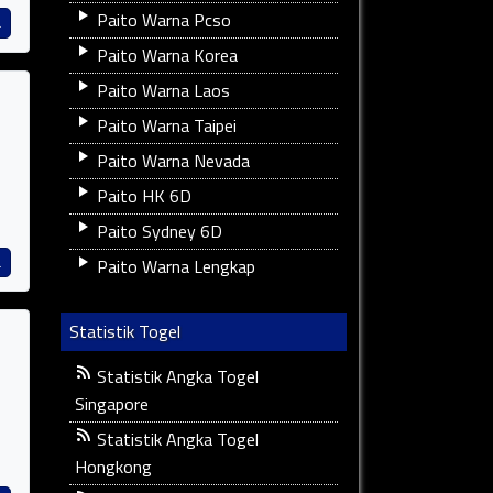
Paito Warna Pcso
a
Paito Warna Korea
Paito Warna Laos
Paito Warna Taipei
Paito Warna Nevada
Paito HK 6D
Paito Sydney 6D
a
Paito Warna Lengkap
Statistik Togel
Statistik Angka Togel
Singapore
Statistik Angka Togel
Hongkong