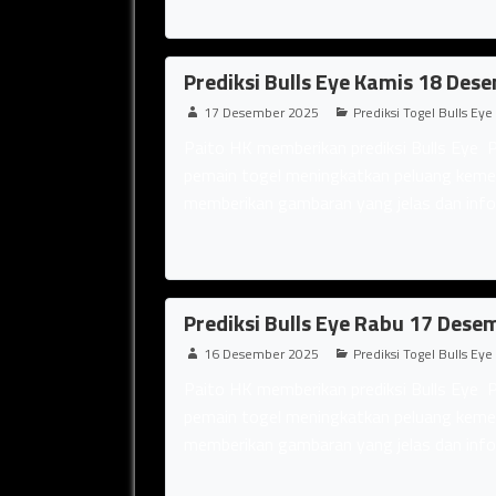
Prediksi Bulls Eye Kamis 18 Des
17 Desember 2025
Prediksi Togel Bulls Eye
Paito HK memberikan prediksi Bulls Eye P
pemain togel meningkatkan peluang kemena
memberikan gambaran yang jelas dan infor
Prediksi Bulls Eye Rabu 17 Des
16 Desember 2025
Prediksi Togel Bulls Eye
Paito HK memberikan prediksi Bulls Eye P
pemain togel meningkatkan peluang kemena
memberikan gambaran yang jelas dan infor