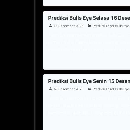
Prediksi Bulls Eye Selasa 16 De
15 Desember 2025
Prediksi Togel Bulls Eye
Paito HK memberikan prediksi Bulls Eye P
pemain togel meningkatkan peluang kemena
memberikan gambaran yang jelas dan infor
Prediksi Bulls Eye Senin 15 Des
14 Desember 2025
Prediksi Togel Bulls Eye
Paito HK memberikan prediksi Bulls Eye P
pemain togel meningkatkan peluang kemena
memberikan gambaran yang jelas dan infor