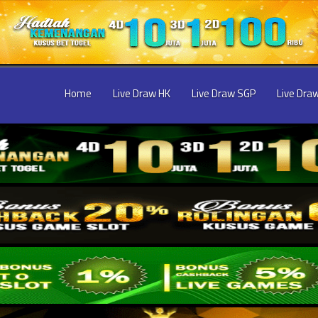
Home
Live Draw HK
Live Draw SGP
Live Dra