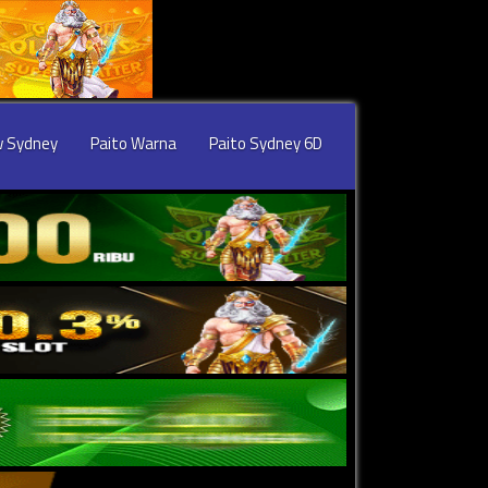
w Sydney
Paito Warna
Paito Sydney 6D