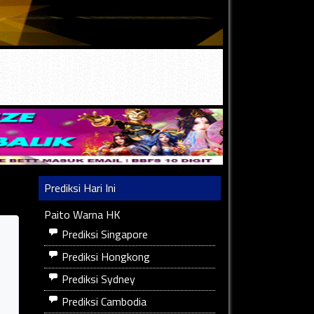
Prediksi Hari Ini
Paito Warna HK
Prediksi Singapore
Prediksi Hongkong
Prediksi Sydney
Prediksi Cambodia