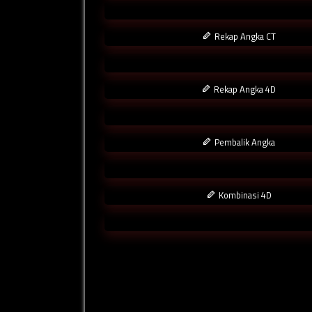
Rekap Angka CT
Rekap Angka 4D
Pembalik Angka
Kombinasi 4D