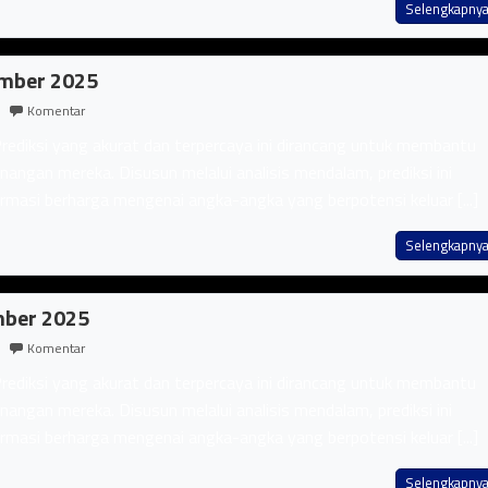
Selengkapny
ember 2025
Komentar
rediksi yang akurat dan terpercaya ini dirancang untuk membantu
ngan mereka. Disusun melalui analisis mendalam, prediksi ini
masi berharga mengenai angka-angka yang berpotensi keluar [...]
Selengkapny
ember 2025
Komentar
rediksi yang akurat dan terpercaya ini dirancang untuk membantu
ngan mereka. Disusun melalui analisis mendalam, prediksi ini
masi berharga mengenai angka-angka yang berpotensi keluar [...]
Selengkapny