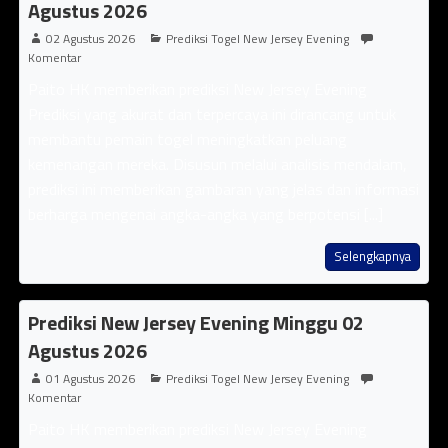
Agustus 2026
02 Agustus 2026
Prediksi Togel New Jersey Evening
Komentar
Paito HK memberikan prediksi New Jersey Evening
Prediksi yang akurat dan terpercaya ini dirancang untuk
membantu pemain togel meningkatkan peluang
kemenangan mereka. Disusun melalui analisis mendalam,
prediksi ini memberikan gambaran yang jelas dan informasi
berharga mengenai angka-angka yang berpotensi [...]
Selengkapnya
Prediksi New Jersey Evening Minggu 02
Agustus 2026
01 Agustus 2026
Prediksi Togel New Jersey Evening
Komentar
Paito HK memberikan prediksi New Jersey Evening