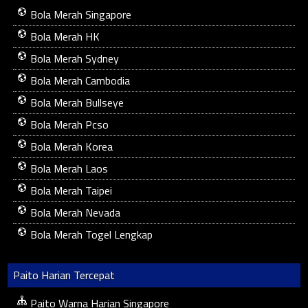
Bola Merah Singapore
Bola Merah HK
Bola Merah Sydney
Bola Merah Cambodia
Bola Merah Bullseye
Bola Merah Pcso
Bola Merah Korea
Bola Merah Laos
Bola Merah Taipei
Bola Merah Nevada
Bola Merah Togel Lengkap
Paito Harian Tercepat
Paito Warna Harian Singapore