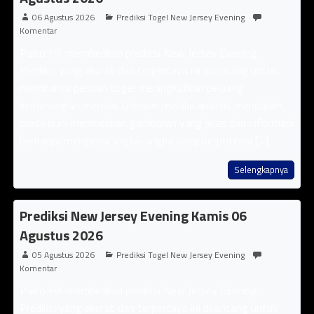
06 Agustus 2026
Prediksi Togel New Jersey Evening
Komentar
Paito HK memberikan prediksi New Jersey Evening
Prediksi yang akurat dan terpercaya ini dirancang untuk
membantu pemain togel meningkatkan peluang
kemenangan mereka. Disusun melalui analisis mendalam,
prediksi ini memberikan gambaran yang jelas dan informasi
berharga mengenai angka-angka yang berpotensi [...]
Selengkapnya
Prediksi New Jersey Evening Kamis 06
Agustus 2026
05 Agustus 2026
Prediksi Togel New Jersey Evening
Komentar
Paito HK memberikan prediksi New Jersey Evening
Prediksi yang akurat dan terpercaya ini dirancang untuk