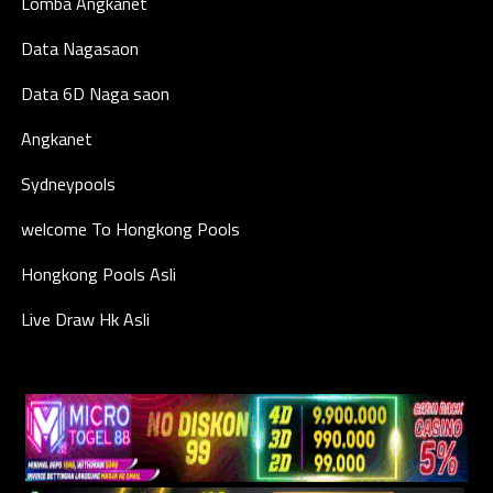
Lomba Angkanet
Data Nagasaon
Data 6D Naga saon
Angkanet
Sydneypools
welcome To Hongkong Pools
Hongkong Pools Asli
Live Draw Hk Asli