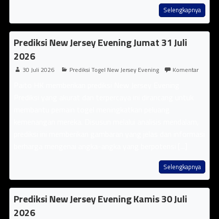
Selengkapnya
Prediksi New Jersey Evening Jumat 31 Juli
2026
30 Juli 2026
Prediksi Togel New Jersey Evening
Komentar
Paito HK memberikan prediksi New Jersey Evening
Prediksi yang akurat dan terpercaya ini dirancang untuk
membantu pemain togel meningkatkan peluang
kemenangan mereka. Disusun melalui analisis mendalam,
prediksi ini memberikan gambaran yang jelas dan informasi
berharga mengenai angka-angka yang berpotensi [...]
Selengkapnya
Prediksi New Jersey Evening Kamis 30 Juli
2026