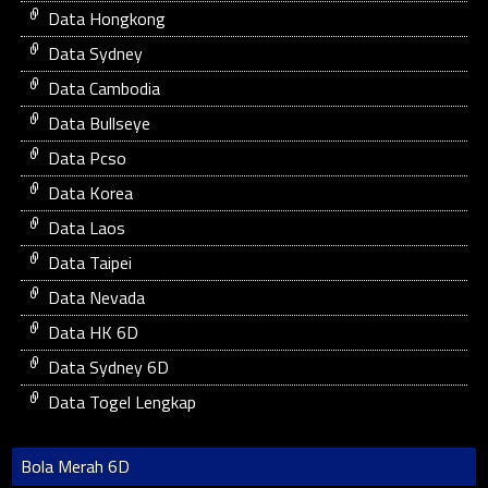
Data Hongkong
Data Sydney
Data Cambodia
Data Bullseye
Data Pcso
Data Korea
Data Laos
Data Taipei
Data Nevada
Data HK 6D
Data Sydney 6D
Data Togel Lengkap
Bola Merah 6D