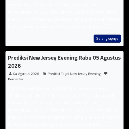
membantu pemain togel meningkatkan peluang
kemenangan mereka. Disusun melalui analisis mendalam,
prediksi ini memberikan gambaran yang jelas dan informasi
berharga mengenai angka-angka yang berpotensi [...]
Selengkapnya
Prediksi New Jersey Evening Rabu 05 Agustus
2026
04 Agustus 2026
Prediksi Togel New Jersey Evening
Komentar
Paito HK memberikan prediksi New Jersey Evening
Prediksi yang akurat dan terpercaya ini dirancang untuk
membantu pemain togel meningkatkan peluang
kemenangan mereka. Disusun melalui analisis mendalam,
prediksi ini memberikan gambaran yang jelas dan informasi
berharga mengenai angka-angka yang berpotensi [...]