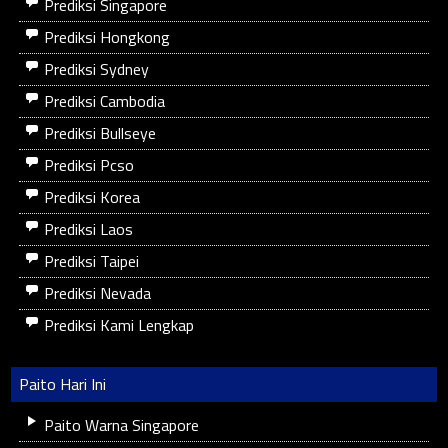
Prediksi Singapore
Prediksi Hongkong
Prediksi Sydney
Prediksi Cambodia
Prediksi Bullseye
Prediksi Pcso
Prediksi Korea
Prediksi Laos
Prediksi Taipei
Prediksi Nevada
Prediksi Kami Lengkap
Paito Hari Ini
Paito Warna Singapore