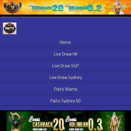
Home
Live Draw HK
Live Draw SGP
Live Draw Sydney
Paito Warna
Paito Sydney 6D