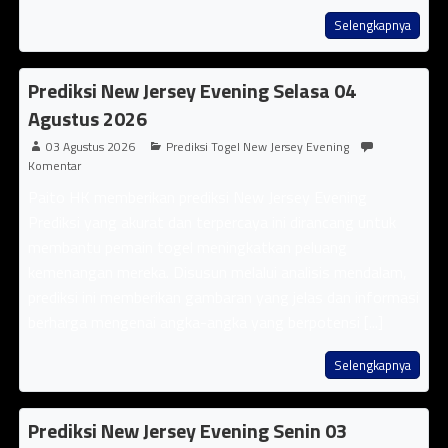
Selengkapnya
Prediksi New Jersey Evening Selasa 04
Agustus 2026
03 Agustus 2026
Prediksi Togel New Jersey Evening
Komentar
Paito HK memberikan prediksi New Jersey Evening
Prediksi yang akurat dan terpercaya ini dirancang untuk
membantu pemain togel meningkatkan peluang
kemenangan mereka. Disusun melalui analisis mendalam,
prediksi ini memberikan gambaran yang jelas dan informasi
berharga mengenai angka-angka yang berpotensi [...]
Selengkapnya
Prediksi New Jersey Evening Senin 03