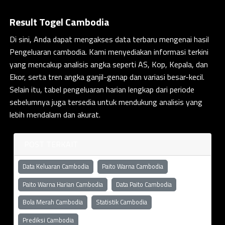
Result Togel Cambodia
Di sini, Anda dapat mengakses data terbaru mengenai hasil
Pengeluaran cambodia
. Kami menyediakan informasi terkini
yang mencakup analisis angka seperti AS, Kop, Kepala, dan
Ekor, serta tren angka ganjil-genap dan variasi besar-kecil.
Selain itu, tabel pengeluaran harian lengkap dari periode
sebelumnya juga tersedia untuk mendukung analisis yang
lebih mendalam dan akurat.
POST TERKAIT
Data Keluaran Cambodia
Paito Warna Cambodia
Paito Warna Harian Cambodia
Data Paito Cambodia
Bola Merah Cambodia
Statistik Cambodia
Prediksi Cambodia