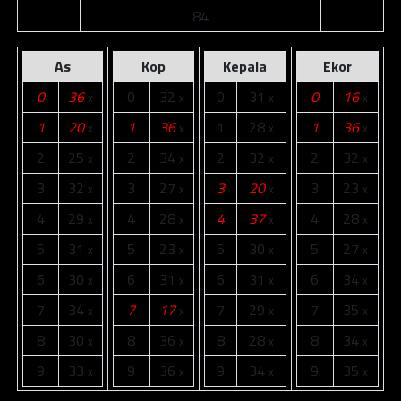
84
As
Kop
Kepala
Ekor
0
36
0
32
0
31
0
16
x
x
x
x
1
20
1
36
1
28
1
36
x
x
x
x
2
25
2
34
2
32
2
32
x
x
x
x
3
32
3
27
3
20
3
23
x
x
x
x
4
29
4
28
4
37
4
28
x
x
x
x
5
31
5
23
5
30
5
27
x
x
x
x
6
30
6
31
6
31
6
34
x
x
x
x
7
34
7
17
7
29
7
35
x
x
x
x
8
30
8
36
8
28
8
34
x
x
x
x
9
33
9
36
9
34
9
35
x
x
x
x