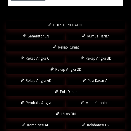
BBFS GENERATOR
Generator LN
Rumus Harian
Rekap Kumat
Rekap Angka CT
Rekap Angka 3D
Rekap Angka 2D
Rekap Angka 4D
Pola Dasar All
Pola Dasar
Pembalik Angka
Multi Kombinasi
LN vs DN
Kombinasi 4D
Kolaborasi LN