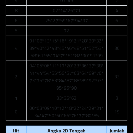
9
07*49
2
8
02*14*26*71
4
6
25*27*59*67*94*97
6
5
72
1
01*08*13*15*16*19*21*28*30*32*
4
39*40*42*43*45*46*48*51*52*53*
30
58*61*65*74*79*81*82*90*91*99
04*05*06*11*17*20*23*36*37*38*
41*44*54*55*56*57*63*64*69*70*
2
33
73*75*78*83*84*87*88*89*92*93*
95*96*98
1
33*35*62
3
00*03*09*10*12*18*22*24*29*31*
0
19
34*47*50*60*66*76*77*80*85
Hit
Angka 2D Tengah
Jumlah