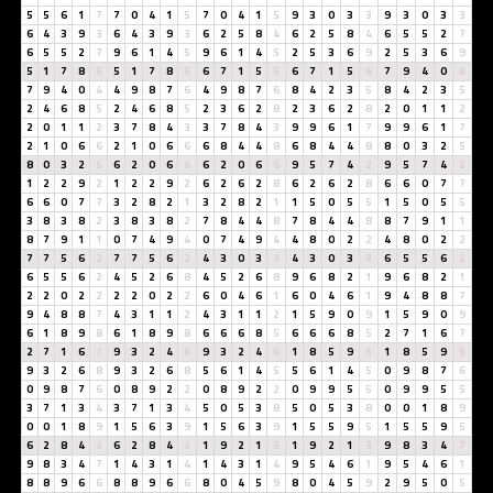
5
5
6
1
7
7
0
4
1
5
7
0
4
1
5
9
3
0
3
3
9
3
0
3
3
6
4
3
9
3
6
4
3
9
3
6
2
5
8
4
6
2
5
8
4
6
5
5
2
7
6
5
5
2
7
9
6
1
4
5
9
6
1
4
5
2
5
3
6
9
2
5
3
6
9
5
1
7
8
6
5
1
7
8
6
6
7
1
5
6
6
7
1
5
6
7
9
4
0
4
7
9
4
0
4
4
9
8
7
6
4
9
8
7
6
8
4
2
3
5
8
4
2
3
5
2
4
6
8
5
2
4
6
8
5
2
3
6
2
8
2
3
6
2
8
2
0
1
1
2
2
0
1
1
2
3
7
8
4
3
3
7
8
4
3
9
9
6
1
7
9
9
6
1
7
2
1
0
6
6
2
1
0
6
6
6
8
4
4
8
6
8
4
4
8
8
0
3
2
5
8
0
3
2
5
6
2
0
6
6
6
2
0
6
6
9
5
7
4
2
9
5
7
4
2
1
2
2
9
2
1
2
2
9
2
6
2
6
2
8
6
2
6
2
8
6
6
0
7
7
6
6
0
7
7
3
2
8
2
1
3
2
8
2
1
1
5
0
5
5
1
5
0
5
5
3
8
3
8
2
3
8
3
8
2
7
8
4
4
8
7
8
4
4
8
8
7
9
1
1
8
7
9
1
1
0
7
4
9
4
0
7
4
9
4
4
8
0
2
2
4
8
0
2
2
7
7
5
6
2
7
7
5
6
2
4
3
0
3
3
4
3
0
3
3
6
5
5
6
2
6
5
5
6
2
4
5
2
6
8
4
5
2
6
8
9
6
8
2
1
9
6
8
2
1
2
2
0
2
2
2
2
0
2
2
6
0
4
6
1
6
0
4
6
1
9
4
8
8
7
9
4
8
8
7
4
3
1
1
2
4
3
1
1
2
1
5
9
0
9
1
5
9
0
9
6
1
8
9
8
6
1
8
9
8
6
6
6
8
5
6
6
6
8
5
2
7
1
6
7
2
7
1
6
7
9
3
2
4
6
9
3
2
4
6
1
8
5
9
5
1
8
5
9
5
9
3
2
6
8
9
3
2
6
8
5
6
1
4
5
5
6
1
4
5
0
9
8
7
6
0
9
8
7
6
0
8
9
2
2
0
8
9
2
2
0
9
9
5
5
0
9
9
5
5
3
7
1
3
4
3
7
1
3
4
5
0
5
3
8
5
0
5
3
8
0
0
1
8
9
0
0
1
8
9
1
5
6
3
9
1
5
6
3
9
1
5
5
9
5
1
5
5
9
5
6
2
8
4
3
6
2
8
4
3
1
9
2
1
3
1
9
2
1
3
9
8
3
4
7
9
8
3
4
7
1
4
3
1
4
1
4
3
1
4
9
5
4
6
1
9
5
4
6
1
8
8
9
6
6
8
8
9
6
6
8
0
4
5
9
8
0
4
5
9
2
9
5
0
5