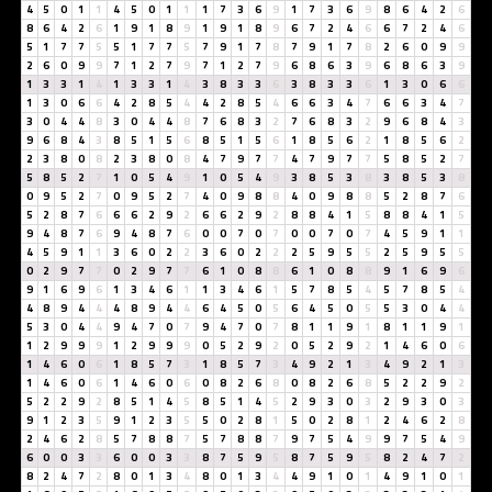
4
5
0
1
1
4
5
0
1
1
1
7
3
6
9
1
7
3
6
9
8
6
4
2
6
8
6
4
2
6
1
9
1
8
9
1
9
1
8
9
6
7
2
4
6
6
7
2
4
6
5
1
7
7
5
5
1
7
7
5
7
9
1
7
8
7
9
1
7
8
2
6
0
9
9
2
6
0
9
9
7
1
2
7
9
7
1
2
7
9
6
8
6
3
9
6
8
6
3
9
1
3
3
1
4
1
3
3
1
4
3
8
3
3
6
3
8
3
3
6
1
3
0
6
6
1
3
0
6
6
4
2
8
5
4
4
2
8
5
4
6
6
3
4
7
6
6
3
4
7
3
0
4
4
8
3
0
4
4
8
7
6
8
3
2
7
6
8
3
2
9
6
8
4
3
9
6
8
4
3
8
5
1
5
6
8
5
1
5
6
1
8
5
6
2
1
8
5
6
2
2
3
8
0
8
2
3
8
0
8
4
7
9
7
7
4
7
9
7
7
5
8
5
2
7
5
8
5
2
7
1
0
5
4
9
1
0
5
4
9
3
8
5
3
8
3
8
5
3
8
0
9
5
2
7
0
9
5
2
7
4
0
9
8
8
4
0
9
8
8
5
2
8
7
6
5
2
8
7
6
6
6
2
9
2
6
6
2
9
2
8
8
4
1
5
8
8
4
1
5
9
4
8
7
6
9
4
8
7
6
0
0
7
0
7
0
0
7
0
7
4
5
9
1
1
4
5
9
1
1
3
6
0
2
2
3
6
0
2
2
2
5
9
5
5
2
5
9
5
5
0
2
9
7
7
0
2
9
7
7
6
1
0
8
8
6
1
0
8
8
9
1
6
9
6
9
1
6
9
6
1
3
4
6
1
1
3
4
6
1
5
7
8
5
4
5
7
8
5
4
4
8
9
4
4
4
8
9
4
4
6
4
5
0
5
6
4
5
0
5
5
3
0
4
4
5
3
0
4
4
9
4
7
0
7
9
4
7
0
7
8
1
1
9
1
8
1
1
9
1
1
2
9
9
9
1
2
9
9
9
0
5
2
9
2
0
5
2
9
2
1
4
6
0
6
1
4
6
0
6
1
8
5
7
3
1
8
5
7
3
4
9
2
1
3
4
9
2
1
3
1
4
6
0
6
1
4
6
0
6
0
8
2
6
8
0
8
2
6
8
5
2
2
9
2
5
2
2
9
2
8
5
1
4
5
8
5
1
4
5
2
9
3
0
3
2
9
3
0
3
9
1
2
3
5
9
1
2
3
5
5
0
2
8
1
5
0
2
8
1
2
4
6
2
8
2
4
6
2
8
5
7
8
8
7
5
7
8
8
7
9
7
5
4
9
9
7
5
4
9
6
0
0
3
3
6
0
0
3
3
8
7
5
9
5
8
7
5
9
5
8
2
4
7
2
8
2
4
7
2
8
0
1
3
4
8
0
1
3
4
4
9
1
0
1
4
9
1
0
1