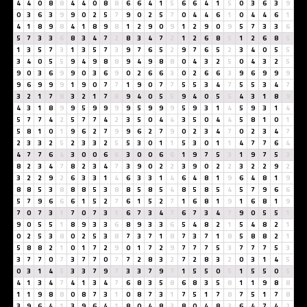
4
4
0
8
8
4
4
0
8
8
6
6
4
1
5
6
6
4
1
5
0
3
6
3
9
0
3
6
3
9
9
0
2
5
7
9
0
2
5
7
0
4
4
6
1
0
4
4
6
1
4
1
8
9
8
4
1
8
9
8
1
2
9
0
9
1
2
9
0
9
5
7
3
3
6
5
7
3
3
6
8
3
4
7
2
8
3
4
7
2
1
2
6
8
5
1
2
6
8
5
1
3
5
7
3
1
3
5
7
3
9
7
6
5
2
9
7
6
5
2
3
4
0
5
5
3
4
0
5
5
9
4
9
8
8
9
4
9
8
8
0
4
3
2
5
0
4
3
2
5
9
0
3
6
9
9
0
3
6
9
0
2
6
6
3
0
2
6
6
3
9
6
9
9
9
9
6
9
9
9
1
9
0
7
7
1
9
0
7
7
5
5
3
4
7
5
5
3
4
7
3
2
1
7
8
3
2
1
7
8
9
4
0
5
5
9
4
0
5
5
4
3
1
8
9
4
3
1
8
9
9
5
9
9
9
9
5
9
9
9
5
9
3
1
4
5
9
3
1
4
5
7
7
4
2
5
7
7
4
2
3
5
0
4
4
3
5
0
4
4
5
8
1
0
1
5
8
1
0
1
9
6
2
7
9
9
6
2
7
9
0
2
3
4
7
0
2
3
4
7
2
3
3
2
5
2
3
3
2
5
5
3
0
1
1
5
3
0
1
1
4
7
7
6
4
4
7
7
6
4
3
0
0
6
6
3
0
0
6
6
1
9
7
5
3
1
9
7
5
3
8
2
3
4
7
8
2
3
4
7
3
9
0
2
2
3
9
0
2
2
3
2
2
9
2
3
2
2
9
2
6
3
3
1
4
6
3
3
1
4
6
4
8
1
9
6
4
8
1
9
8
8
5
3
8
8
8
5
3
8
8
5
8
5
4
8
5
8
5
4
5
7
9
6
6
5
7
9
6
6
6
1
5
2
7
6
1
5
2
7
1
6
8
1
9
1
6
8
1
9
7
0
7
3
1
7
0
7
3
1
6
7
3
4
7
6
7
3
4
7
9
0
5
5
1
9
0
5
5
1
8
9
3
3
6
8
9
3
3
6
5
4
8
2
1
5
4
8
2
1
0
2
5
3
8
0
2
5
3
8
7
3
7
1
8
7
3
7
1
8
5
8
8
2
1
5
8
8
2
1
0
1
7
2
9
0
1
7
2
9
7
7
7
5
3
7
7
7
5
3
3
7
7
0
7
3
7
7
0
7
7
2
8
3
2
7
2
8
3
2
0
3
1
4
5
0
3
1
4
5
3
3
7
9
7
3
3
7
9
7
1
5
5
0
5
1
5
5
0
5
4
1
3
4
7
4
1
3
4
7
6
8
3
5
8
6
8
3
5
8
1
1
9
8
8
1
1
9
8
8
0
8
7
3
1
0
8
7
3
1
7
5
1
7
8
7
5
1
7
8
3
9
6
4
1
3
9
6
4
1
8
0
4
8
3
8
0
4
8
3
6
4
7
4
2