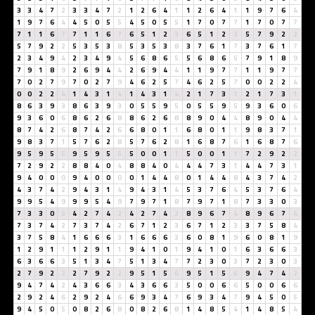
3
3
4
7
2
3
3
4
7
2
1
2
6
4
1
1
2
6
4
1
1
9
7
6
4
1
9
7
6
4
4
5
0
5
5
4
5
0
5
5
1
7
0
7
7
1
7
0
7
7
7
1
1
6
7
7
1
1
6
7
6
5
1
2
3
6
5
1
2
3
5
7
9
2
2
5
7
9
2
2
5
3
5
3
8
5
3
5
3
8
3
7
6
1
7
3
7
6
1
7
2
3
4
9
4
2
3
4
9
4
5
6
8
6
5
5
6
8
6
5
7
9
1
8
9
7
9
1
8
9
2
6
9
4
4
2
6
9
4
4
1
1
9
7
7
1
1
9
7
7
7
0
2
7
9
7
0
2
7
9
4
6
2
5
7
4
6
2
5
7
0
0
2
2
4
0
0
2
2
4
1
4
3
1
4
1
4
3
1
4
2
1
7
3
1
2
1
7
3
1
8
6
3
9
3
8
6
3
9
3
0
5
5
9
5
0
5
5
9
5
9
3
6
0
6
9
3
6
0
6
8
6
2
6
8
8
6
2
6
8
8
9
0
4
4
8
9
0
4
4
8
7
4
2
6
8
7
4
2
6
6
8
0
1
1
6
8
0
1
1
9
8
3
7
1
9
8
3
7
1
5
7
6
2
8
5
7
6
2
8
1
6
8
7
6
1
6
8
7
6
9
5
9
5
5
9
5
9
5
5
5
0
0
1
1
5
0
0
1
1
7
2
9
2
2
7
2
9
2
2
8
8
4
0
4
8
8
4
0
4
4
4
7
3
1
4
4
7
3
1
9
4
0
0
0
9
4
0
0
0
0
1
4
4
8
0
1
4
4
8
4
3
7
4
2
4
3
7
4
2
9
4
3
1
4
9
4
3
1
4
5
3
7
6
4
5
3
7
6
4
9
9
5
4
9
9
9
5
4
9
7
9
7
1
8
7
9
7
1
8
7
3
3
0
3
7
3
3
0
3
4
2
7
4
2
4
2
7
4
2
8
9
6
7
4
8
9
6
7
4
7
3
7
4
2
7
3
7
4
2
6
7
1
2
3
6
7
1
2
3
3
7
5
8
4
3
7
5
8
4
1
6
6
6
3
1
6
6
6
3
6
0
8
1
9
6
0
8
1
9
1
2
9
1
1
1
2
9
1
1
9
4
1
0
1
9
4
1
0
1
6
3
6
6
3
6
3
6
6
3
5
1
3
4
7
5
1
3
4
7
7
2
3
0
3
7
2
3
0
3
2
7
9
2
2
2
7
9
2
2
9
5
1
5
6
9
5
1
5
6
9
4
7
4
2
9
4
7
4
2
4
3
6
6
3
4
3
6
6
3
5
0
0
6
6
5
0
0
6
6
2
9
2
4
6
2
9
2
4
6
6
9
3
4
7
6
9
3
4
7
9
4
5
0
5
9
4
5
0
5
0
8
2
6
8
0
8
2
6
8
1
4
8
5
4
1
4
8
5
4