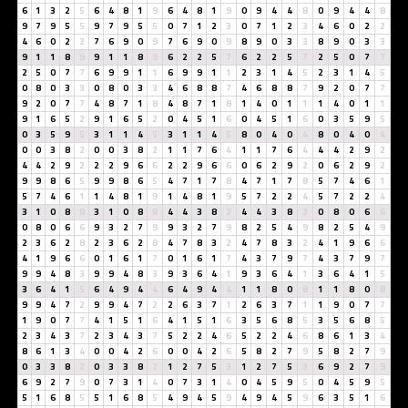
6
1
3
2
5
6
4
8
1
9
6
4
8
1
9
0
9
4
4
8
0
9
4
4
8
9
7
9
5
5
9
7
9
5
5
0
7
1
2
3
0
7
1
2
3
4
6
0
2
2
4
6
0
2
2
7
6
9
0
9
7
6
9
0
9
8
9
0
3
3
8
9
0
3
3
9
1
1
8
9
9
1
1
8
9
6
2
2
5
7
6
2
2
5
7
2
5
0
7
7
2
5
0
7
7
6
9
9
1
1
6
9
9
1
1
2
3
1
4
5
2
3
1
4
5
0
8
0
3
3
0
8
0
3
3
4
6
8
8
7
4
6
8
8
7
9
2
0
7
7
9
2
0
7
7
4
8
7
1
8
4
8
7
1
8
1
4
0
1
1
1
4
0
1
1
9
1
6
5
2
9
1
6
5
2
0
4
5
1
6
0
4
5
1
6
0
3
5
9
5
0
3
5
9
5
3
1
1
4
5
3
1
1
4
5
8
0
4
0
4
8
0
4
0
4
0
0
3
8
2
0
0
3
8
2
1
1
7
6
4
1
1
7
6
4
4
4
2
9
2
4
4
2
9
2
2
2
9
6
6
2
2
9
6
6
0
6
2
9
2
0
6
2
9
2
9
9
8
6
5
9
9
8
6
5
4
7
1
7
8
4
7
1
7
8
5
7
4
6
1
5
7
4
6
1
1
4
8
1
9
1
4
8
1
9
5
7
2
2
4
5
7
2
2
4
3
1
0
8
8
3
1
0
8
8
4
4
3
8
2
4
4
3
8
2
0
8
0
6
6
0
8
0
6
6
9
3
2
7
9
9
3
2
7
9
8
2
5
4
9
8
2
5
4
9
2
3
6
2
8
2
3
6
2
8
4
7
8
3
2
4
7
8
3
2
4
1
9
6
6
4
1
9
6
6
0
1
6
1
7
0
1
6
1
7
4
3
7
9
7
4
3
7
9
7
9
9
4
8
3
9
9
4
8
3
9
3
6
4
1
9
3
6
4
1
3
6
4
1
5
3
6
4
1
5
6
4
9
4
4
6
4
9
4
4
1
1
8
0
8
1
1
8
0
8
9
9
4
7
2
9
9
4
7
2
2
6
3
7
1
2
6
3
7
1
1
9
0
7
7
1
9
0
7
7
4
1
5
1
6
4
1
5
1
6
3
5
6
8
5
3
5
6
8
5
2
3
4
3
7
2
3
4
3
7
5
2
2
4
6
5
2
2
4
6
8
6
1
3
4
8
6
1
3
4
0
0
4
2
6
0
0
4
2
6
5
8
2
7
9
5
8
2
7
9
0
3
3
8
2
0
3
3
8
2
1
2
7
5
3
1
2
7
5
3
6
9
2
7
9
6
9
2
7
9
0
7
3
1
4
0
7
3
1
4
0
4
5
9
5
0
4
5
9
5
5
1
6
8
5
5
1
6
8
5
4
9
4
5
9
4
9
4
5
9
6
3
5
1
6