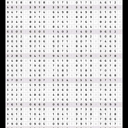
8
1
5
8
4
8
1
5
8
4
0
1
7
5
3
0
1
7
5
3
4
6
1
2
3
4
6
1
2
3
3
9
7
8
6
3
9
7
8
6
3
6
4
8
3
3
6
4
8
3
9
4
7
4
2
9
4
7
4
2
6
4
9
8
8
6
4
9
8
8
5
1
0
1
1
5
1
0
1
1
8
7
1
5
6
8
7
1
5
6
8
8
2
9
2
8
8
2
9
2
8
3
4
0
4
8
3
4
0
4
3
7
6
1
7
3
7
6
1
7
8
2
0
0
0
8
2
0
0
0
8
4
7
5
3
8
4
7
5
3
1
6
4
4
8
1
6
4
4
8
6
5
0
5
5
6
5
0
5
5
1
4
0
3
3
1
4
0
3
3
9
6
5
2
7
9
6
5
2
7
4
0
4
8
3
4
0
4
8
3
5
0
8
2
1
5
0
8
2
1
8
0
5
6
2
8
0
5
6
2
6
0
7
1
8
6
0
7
1
8
7
4
6
9
6
7
4
6
9
6
9
2
1
4
5
9
2
1
4
5
8
4
6
5
2
8
4
6
5
2
2
0
0
5
5
2
0
0
5
5
5
8
7
5
3
5
8
7
5
3
3
2
8
5
4
3
2
8
5
4
9
4
1
0
1
9
4
1
0
1
4
0
7
8
6
4
0
7
8
6
1
4
8
0
8
1
4
8
0
8
6
1
1
9
1
6
1
1
9
1
6
6
5
0
5
6
6
5
0
5
7
9
6
0
6
7
9
6
0
6
8
0
7
8
6
8
0
7
8
6
9
4
6
9
6
9
4
6
9
6
7
5
8
5
4
7
5
8
5
4
7
0
1
1
2
7
0
1
1
2
4
5
8
7
6
4
5
8
7
6
7
6
6
8
5
7
6
6
8
5
6
7
0
7
7
6
7
0
7
7
5
5
5
4
9
5
5
5
4
9
3
7
1
1
2
3
7
1
1
2
5
9
9
9
9
5
9
9
9
9
0
3
8
0
8
0
3
8
0
8
5
2
2
7
9
5
2
2
7
9
8
3
6
0
6
8
3
6
0
6
7
9
2
3
5
7
9
2
3
5
4
8
6
3
9
4
8
6
3
9
3
1
8
1
9
3
1
8
1
9
2
7
1
2
3
2
7
1
2
3
6
7
6
6
3
6
7
6
6
3
7
6
1
6
7
7
6
1
6
7
0
6
6
0
6
0
6
6
0
6
1
0
9
9
9
1
0
9
9
9
9
1
0
3
3
9
1
0
3
3
8
7
3
0
3
8
7
3
0
3
4
6
1
3
4
4
6
1
3
4
1
0
4
1
5
1
0
4
1
5
9
1
2
8
1
9
1
2
8
1
3
1
2
8
1
3
1
2
8
1
3
8
1
7
8
3
8
1
7
8
7
9
0
6
6
7
9
0
6
6
0
9
0
5
5
0
9
0
5
5
7
9
1
7
8
7
9
1
7
8