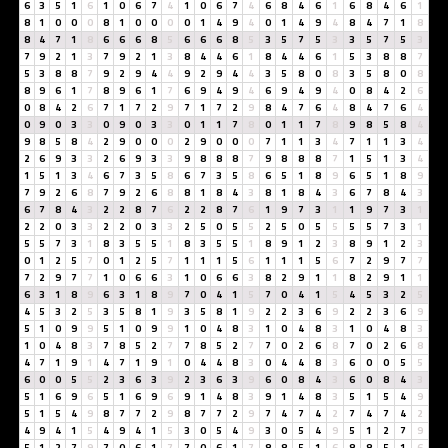
6
3
5
1
6
1
0
6
7
4
1
0
6
7
4
6
8
4
6
1
6
8
4
6
1
8
1
0
0
0
8
1
0
0
0
0
1
4
9
4
0
1
4
9
4
8
4
7
1
8
8
4
7
1
8
6
6
6
8
5
6
6
6
8
5
3
5
7
5
3
3
5
7
5
3
7
9
2
1
3
7
9
2
1
3
8
4
4
6
1
8
4
4
6
1
5
3
8
8
7
5
3
8
8
7
9
2
9
4
4
9
2
9
4
4
3
5
8
0
8
3
5
8
0
8
8
9
6
1
7
8
9
6
1
7
6
9
4
9
4
6
9
4
9
4
0
8
4
2
6
0
8
4
2
6
7
1
7
2
9
7
1
7
2
9
8
4
7
6
4
8
4
7
6
4
0
9
0
3
3
0
9
0
3
3
0
1
1
7
8
0
1
1
7
8
9
8
5
8
4
9
8
5
8
4
2
9
0
0
0
2
9
0
0
0
7
1
1
3
4
7
1
1
3
4
2
6
9
3
3
2
6
9
3
3
9
8
8
8
7
9
8
8
8
7
1
5
1
3
4
1
5
1
3
4
6
7
3
5
8
6
7
3
5
8
6
5
1
8
9
6
5
1
8
9
7
9
2
6
8
7
9
2
6
8
8
1
8
4
3
8
1
8
4
3
6
7
8
4
3
6
7
8
4
3
2
2
8
7
6
2
2
8
7
6
1
9
7
3
1
1
9
7
3
1
2
2
0
3
3
2
2
0
3
3
2
5
0
5
5
2
5
0
5
5
5
5
7
3
1
5
5
7
3
1
8
3
5
5
1
8
3
5
5
1
8
9
1
2
3
8
9
1
2
3
0
1
2
5
7
0
1
2
5
7
1
1
1
5
6
1
1
1
5
6
7
2
9
7
7
7
2
9
7
7
1
0
6
6
3
1
0
6
6
3
8
2
9
1
1
8
2
9
1
1
6
3
1
8
9
6
3
1
8
9
7
0
4
1
5
7
0
4
1
5
4
5
3
2
5
4
5
3
2
5
3
5
8
1
9
3
5
8
1
9
2
2
3
6
9
2
2
3
6
9
5
1
0
9
9
5
1
0
9
9
1
0
4
8
3
1
0
4
8
3
1
0
4
8
3
1
0
4
8
3
7
8
5
2
7
7
8
5
2
7
7
0
2
6
8
7
0
2
6
8
4
7
1
9
1
4
7
1
9
1
0
4
4
8
3
0
4
4
8
3
6
0
0
5
5
6
0
0
5
5
2
3
6
3
9
2
3
6
3
9
6
0
8
4
3
6
0
8
4
3
5
1
6
9
6
5
1
6
9
6
9
1
4
8
3
9
1
4
8
3
5
1
5
4
9
5
1
5
4
9
8
7
7
2
9
8
7
7
2
9
7
4
7
4
2
7
4
7
4
2
4
9
4
1
5
4
9
4
1
5
3
0
5
4
9
3
0
5
4
9
5
1
2
7
9
5
1
2
7
9
7
0
6
1
7
7
0
6
1
7
8
8
5
1
6
8
8
5
1
6