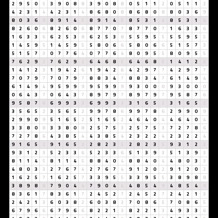
2
9
5
0
5
3
9
0
8
8
3
9
0
8
8
0
5
1
1
2
0
5
1
1
2
4
2
3
1
4
4
2
3
1
4
8
6
8
0
8
8
6
8
0
8
8
0
3
6
9
8
0
3
6
9
8
9
1
4
5
8
9
1
4
5
8
5
3
1
4
8
5
3
1
4
8
2
6
0
6
8
2
6
0
6
8
7
7
0
7
8
7
7
0
7
1
6
3
3
6
1
6
3
3
6
6
2
5
3
8
6
2
5
3
8
5
5
9
5
5
5
5
9
5
5
1
4
5
9
5
1
4
5
9
5
5
8
0
6
6
5
8
0
6
6
5
1
5
7
3
5
1
5
7
3
0
7
7
6
4
0
7
7
6
4
8
0
9
5
5
8
0
9
5
5
7
6
2
9
2
7
6
2
9
2
6
4
6
8
5
6
4
6
8
5
1
4
1
2
3
1
4
1
2
3
1
9
4
2
6
1
9
4
2
6
4
2
9
7
7
4
2
9
7
7
7
0
7
9
7
7
0
7
9
7
8
8
3
4
7
8
8
3
4
7
6
1
4
9
4
6
1
4
9
4
9
5
9
9
9
9
5
9
9
9
9
3
0
0
0
9
3
0
0
0
0
6
4
3
7
0
6
4
3
7
8
9
7
9
7
8
9
7
9
7
9
5
8
7
6
9
5
8
7
6
6
9
9
3
3
6
9
9
3
3
3
1
6
5
2
3
1
6
5
2
3
5
6
5
2
3
5
6
5
2
9
9
7
8
6
9
9
7
8
6
2
9
9
0
9
2
9
9
0
9
5
1
6
5
2
5
1
6
5
2
4
6
4
0
4
4
6
4
0
4
3
3
8
0
8
3
3
8
0
8
2
5
7
5
3
2
5
7
5
3
7
2
7
8
6
7
2
7
8
6
4
3
8
5
4
4
3
8
5
4
2
3
2
2
4
2
3
2
2
4
9
1
6
5
2
9
1
6
5
2
2
8
2
3
5
2
8
2
3
5
9
3
1
2
3
9
3
1
2
3
5
2
3
3
6
5
2
3
3
6
5
1
3
9
3
5
1
3
9
3
8
1
1
4
5
8
1
1
4
5
8
8
4
0
4
8
8
4
0
4
4
8
0
3
3
4
8
0
3
3
2
7
6
7
4
2
7
6
7
4
9
1
2
0
2
9
1
2
0
2
1
6
2
5
7
1
6
2
5
7
3
3
9
5
5
3
3
9
5
5
3
8
9
8
8
3
8
9
8
8
7
9
0
4
4
7
9
0
4
4
4
8
5
4
9
4
8
5
4
9
8
3
6
1
7
8
3
6
1
7
2
4
5
2
7
2
4
5
2
7
2
4
2
1
3
2
4
2
1
3
6
0
3
8
2
6
0
3
8
2
7
0
8
6
5
7
0
8
6
5
6
7
9
6
6
6
7
9
6
6
8
2
2
1
3
8
2
2
1
3
4
9
3
3
6