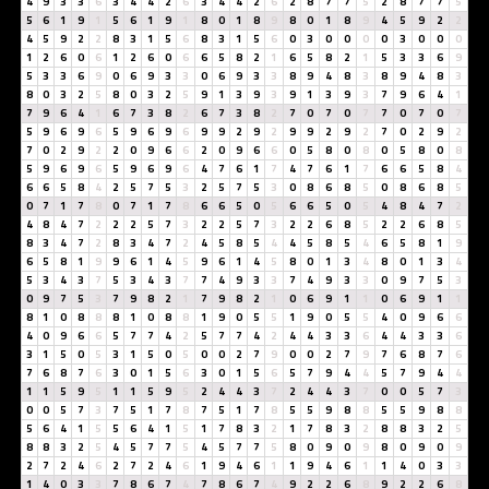
4
9
3
3
6
3
4
4
2
6
3
4
4
2
6
2
8
7
7
5
2
8
7
7
5
5
6
1
9
1
5
6
1
9
1
8
0
1
8
9
8
0
1
8
9
4
5
9
2
2
4
5
9
2
2
8
3
1
5
6
8
3
1
5
6
0
3
0
0
0
0
3
0
0
0
1
2
6
0
6
1
2
6
0
6
6
5
8
2
1
6
5
8
2
1
5
3
3
6
9
5
3
3
6
9
0
6
9
3
3
0
6
9
3
3
8
9
4
8
3
8
9
4
8
3
8
0
3
2
5
8
0
3
2
5
9
1
3
9
3
9
1
3
9
3
7
9
6
4
1
7
9
6
4
1
6
7
3
8
2
6
7
3
8
2
7
0
7
0
7
7
0
7
0
7
5
9
6
9
6
5
9
6
9
6
9
9
2
9
2
9
9
2
9
2
7
0
2
9
2
7
0
2
9
2
2
0
9
6
6
2
0
9
6
6
0
5
8
0
8
0
5
8
0
8
5
9
6
9
6
5
9
6
9
6
4
7
6
1
7
4
7
6
1
7
6
6
5
8
4
6
6
5
8
4
2
5
7
5
3
2
5
7
5
3
0
8
6
8
5
0
8
6
8
5
0
7
1
7
8
0
7
1
7
8
6
6
5
0
5
6
6
5
0
5
4
8
4
7
2
4
8
4
7
2
2
2
5
7
3
2
2
5
7
3
2
2
6
8
5
2
2
6
8
5
8
3
4
7
2
8
3
4
7
2
4
5
8
5
4
4
5
8
5
4
6
5
8
1
9
6
5
8
1
9
9
6
1
4
5
9
6
1
4
5
8
0
1
3
4
8
0
1
3
4
5
3
4
3
7
5
3
4
3
7
7
4
9
3
3
7
4
9
3
3
0
9
7
5
3
0
9
7
5
3
7
9
8
2
1
7
9
8
2
1
0
6
9
1
1
0
6
9
1
1
8
1
0
8
8
8
1
0
8
8
1
9
0
5
5
1
9
0
5
5
4
0
9
6
6
4
0
9
6
6
5
7
7
4
2
5
7
7
4
2
4
4
3
3
6
4
4
3
3
6
3
1
5
0
5
3
1
5
0
5
0
0
2
7
9
0
0
2
7
9
7
6
8
7
6
7
6
8
7
6
3
0
1
5
6
3
0
1
5
6
5
7
9
4
4
5
7
9
4
4
1
1
5
9
5
1
1
5
9
5
2
4
4
3
7
2
4
4
3
7
0
0
5
7
3
0
0
5
7
3
7
5
1
7
8
7
5
1
7
8
5
5
9
8
8
5
5
9
8
8
5
6
4
1
5
5
6
4
1
5
1
7
8
3
2
1
7
8
3
2
8
8
3
2
5
8
8
3
2
5
4
5
7
7
5
4
5
7
7
5
8
0
9
0
9
8
0
9
0
9
2
7
2
4
6
2
7
2
4
6
1
9
4
6
1
1
9
4
6
1
1
4
0
3
3
1
4
0
3
3
7
8
6
7
4
7
8
6
7
4
9
2
2
6
8
9
2
2
6
8