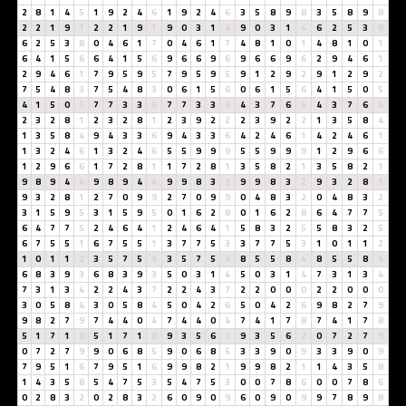
2
8
1
4
5
1
9
2
4
6
1
9
2
4
6
3
5
8
9
8
3
5
8
9
8
2
2
1
9
1
2
2
1
9
1
9
0
3
1
4
9
0
3
1
4
6
2
5
3
8
6
2
5
3
8
0
4
6
1
7
0
4
6
1
7
4
8
1
0
1
4
8
1
0
1
6
4
1
5
6
6
4
1
5
6
9
6
6
9
6
9
6
6
9
6
2
9
4
6
1
2
9
4
6
1
7
9
5
9
5
7
9
5
9
5
9
1
2
9
2
9
1
2
9
2
7
5
4
8
3
7
5
4
8
3
0
6
1
5
6
0
6
1
5
6
4
1
5
0
5
4
1
5
0
5
7
7
3
3
6
7
7
3
3
6
4
3
7
6
4
4
3
7
6
4
2
3
2
8
1
2
3
2
8
1
2
3
9
2
2
2
3
9
2
2
1
3
5
8
4
1
3
5
8
4
9
4
3
3
6
9
4
3
3
6
4
2
4
6
1
4
2
4
6
1
1
3
2
4
6
1
3
2
4
6
5
5
9
9
9
5
5
9
9
9
1
2
9
6
6
1
2
9
6
6
1
7
2
8
1
1
7
2
8
1
3
5
8
2
1
3
5
8
2
1
9
8
9
4
4
9
8
9
4
4
9
9
8
3
2
9
9
8
3
2
9
3
2
8
1
9
3
2
8
1
2
7
0
9
9
2
7
0
9
9
0
4
8
3
2
0
4
8
3
2
3
1
5
9
5
3
1
5
9
5
0
1
6
2
8
0
1
6
2
8
6
4
7
7
5
6
4
7
7
5
2
4
6
4
1
2
4
6
4
1
5
8
3
2
5
5
8
3
2
5
6
7
5
5
1
6
7
5
5
1
3
7
7
5
3
3
7
7
5
3
1
0
1
1
2
1
0
1
1
2
3
5
7
5
3
3
5
7
5
3
8
5
5
8
4
8
5
5
8
4
6
8
3
9
3
6
8
3
9
3
5
0
3
1
4
5
0
3
1
4
7
3
1
3
4
7
3
1
3
4
2
2
4
3
7
2
2
4
3
7
2
2
0
0
0
2
2
0
0
0
3
0
5
8
4
3
0
5
8
4
5
0
4
2
6
5
0
4
2
6
9
8
2
7
9
9
8
2
7
9
7
4
4
0
4
7
4
4
0
4
7
4
1
7
8
7
4
1
7
8
5
1
7
1
8
5
1
7
1
8
9
3
5
6
2
9
3
5
6
2
0
7
2
7
9
0
7
2
7
9
9
0
6
8
5
9
0
6
8
5
3
3
9
0
9
3
3
9
0
9
7
9
5
1
6
7
9
5
1
6
9
9
8
2
1
9
9
8
2
1
1
4
3
5
8
1
4
3
5
8
5
4
7
5
3
5
4
7
5
3
0
0
7
8
6
0
0
7
8
6
0
2
8
3
2
0
2
8
3
2
6
0
9
0
9
6
0
9
0
9
9
7
8
9
8