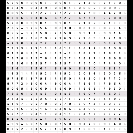
5
2
9
0
9
8
0
0
5
5
8
0
0
5
5
2
1
3
8
2
2
1
3
8
2
8
3
3
9
3
8
3
3
9
3
0
8
8
5
4
0
8
8
5
4
8
8
9
5
5
8
8
9
5
5
7
2
2
2
4
7
2
2
2
4
4
4
7
8
6
4
4
7
8
6
0
3
0
6
6
0
3
0
6
6
6
7
2
7
9
6
7
2
7
9
5
2
0
8
8
5
2
0
8
8
9
9
8
1
9
9
9
8
1
9
2
1
3
5
8
2
1
3
5
8
2
6
5
4
9
2
6
5
4
9
8
0
3
8
2
8
0
3
8
2
8
5
5
4
9
8
5
5
4
9
2
2
5
0
5
2
2
5
0
5
9
9
1
4
5
9
9
1
4
5
4
6
2
0
2
4
6
2
0
2
7
3
6
9
6
7
3
6
9
6
4
2
1
8
9
4
2
1
8
9
7
4
2
7
9
7
4
2
7
9
9
5
2
0
2
9
5
2
0
2
7
3
1
3
4
7
3
1
3
4
4
6
1
2
3
4
6
1
2
3
8
1
9
8
8
8
1
9
8
8
5
7
4
2
6
5
7
4
2
6
1
8
5
3
8
1
8
5
3
8
7
9
7
8
6
7
9
7
8
6
1
8
2
7
9
1
8
2
7
9
1
6
9
6
6
1
6
9
6
6
9
5
9
7
7
9
5
9
7
7
7
4
4
0
4
7
4
4
0
4
1
5
6
1
7
1
5
6
1
7
6
2
8
0
8
6
2
8
0
8
1
6
3
1
4
1
6
3
1
4
4
1
9
2
2
4
1
9
2
2
2
0
2
6
8
2
0
2
6
8
9
7
9
5
5
9
7
9
5
5
4
1
5
0
5
4
1
5
0
5
8
7
7
2
9
8
7
7
2
9
9
0
0
4
4
9
0
0
4
4
7
8
6
4
1
7
8
6
4
1
9
0
6
9
6
9
0
6
9
6
1
8
6
9
6
1
8
6
9
6
7
9
5
0
5
7
9
5
0
5
0
1
4
3
7
0
1
4
3
7
1
6
0
7
7
1
6
0
7
7
2
4
3
4
7
2
4
3
4
7
2
4
7
5
3
2
4
7
5
3
4
1
9
7
7
4
1
9
7
7
0
4
7
8
6
0
4
7
8
6
3
0
7
3
1
3
0
7
3
1
0
5
1
6
7
0
5
1
6
7
6
3
0
6
6
6
3
0
6
6
5
3
7
7
5
5
3
7
7
5
0
3
1
1
2
0
3
1
1
2
3
3
7
2
9
3
3
7
2
9
8
4
4
5
9
8
4
4
5
9
7
9
6
2
8
7
9
6
2
8
4
9
9
4
4
4
9
9
4
4
0
7
5
8
4
0
7
5
8
4
9
3
4
0
4
9
3
4
0
4
0
3
5
2
7
0
3
5
2
7
1
6
8
9
8
1
6
8
9
8
1
3
3
3
6