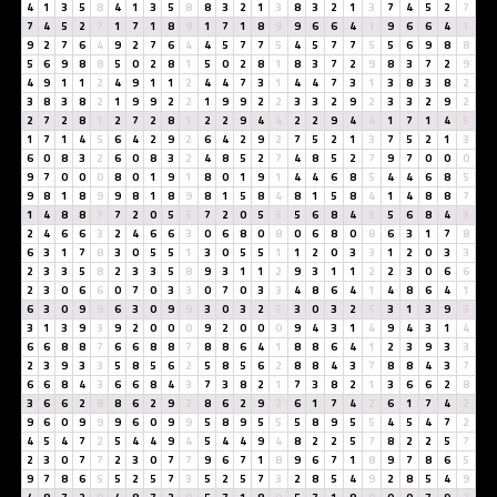
4
1
3
5
8
4
1
3
5
8
8
3
2
1
3
8
3
2
1
3
7
4
5
2
7
7
4
5
2
7
1
7
1
8
9
1
7
1
8
9
9
6
6
4
1
9
6
6
4
1
9
2
7
6
4
9
2
7
6
4
4
5
7
7
5
4
5
7
7
5
5
6
9
8
8
5
6
9
8
8
5
0
2
8
1
5
0
2
8
1
8
3
7
2
9
8
3
7
2
9
4
9
1
1
2
4
9
1
1
2
4
4
7
3
1
4
4
7
3
1
3
8
3
8
2
3
8
3
8
2
1
9
9
2
2
1
9
9
2
2
3
3
2
9
2
3
3
2
9
2
2
7
2
8
1
2
7
2
8
1
2
2
9
4
4
2
2
9
4
4
1
7
1
4
5
1
7
1
4
5
6
4
2
9
2
6
4
2
9
2
7
5
2
1
3
7
5
2
1
3
6
0
8
3
2
6
0
8
3
2
4
8
5
2
7
4
8
5
2
7
9
7
0
0
0
9
7
0
0
0
8
0
1
9
1
8
0
1
9
1
4
4
6
8
5
4
4
6
8
5
9
8
1
8
9
9
8
1
8
9
8
1
5
8
4
8
1
5
8
4
1
4
8
8
7
1
4
8
8
7
7
2
0
5
5
7
2
0
5
5
5
6
8
4
3
5
6
8
4
3
2
4
6
6
3
2
4
6
6
3
0
6
8
0
8
0
6
8
0
8
6
3
1
7
8
6
3
1
7
8
3
0
5
5
1
3
0
5
5
1
1
2
0
3
3
1
2
0
3
3
2
3
3
5
8
2
3
3
5
8
9
3
1
1
2
9
3
1
1
2
2
3
0
6
6
2
3
0
6
6
0
7
0
3
3
0
7
0
3
3
4
8
6
4
1
4
8
6
4
1
6
3
0
9
9
6
3
0
9
9
3
0
3
2
5
3
0
3
2
5
3
1
3
9
3
3
1
3
9
3
9
2
0
0
0
9
2
0
0
0
9
4
3
1
4
9
4
3
1
4
6
6
8
8
7
6
6
8
8
7
8
8
6
4
1
8
8
6
4
1
2
3
9
3
3
2
3
9
3
3
5
8
5
6
2
5
8
5
6
2
8
8
4
3
7
8
8
4
3
7
6
6
8
4
3
6
6
8
4
3
7
3
8
2
1
7
3
8
2
1
3
6
6
2
8
3
6
6
2
8
8
6
2
9
2
8
6
2
9
2
6
1
7
4
2
6
1
7
4
2
9
6
0
9
9
9
6
0
9
9
5
8
9
5
5
5
8
9
5
5
4
5
4
7
2
4
5
4
7
2
5
4
4
9
4
5
4
4
9
4
8
2
2
5
7
8
2
2
5
7
2
3
0
7
7
2
3
0
7
7
9
6
7
1
8
9
6
7
1
8
9
7
8
6
5
9
7
8
6
5
5
2
5
7
3
5
2
5
7
3
2
8
5
4
9
2
8
5
4
9