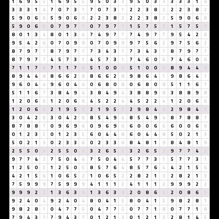
1
6
9
5
5
1
6
9
5
5
9
5
0
3
3
9
5
0
3
3
3
3
3
1
4
3
3
3
1
4
7
0
7
3
1
7
0
7
3
1
2
2
3
8
2
2
2
3
8
2
5
9
0
6
6
5
9
0
6
6
2
2
3
8
2
2
2
3
8
2
5
9
0
6
6
5
9
0
6
6
0
7
9
7
7
0
7
9
7
7
1
5
7
5
3
1
5
7
5
3
8
0
1
3
4
8
0
1
3
4
7
4
9
7
7
7
4
9
7
7
9
5
4
2
6
9
5
4
2
6
0
7
0
9
9
0
7
0
9
9
9
7
5
6
2
9
7
5
6
2
8
7
9
7
7
8
7
9
7
7
7
3
4
3
7
7
3
4
3
7
8
7
9
7
7
8
7
9
7
7
4
5
7
3
1
4
5
7
3
1
7
4
6
0
6
7
4
6
0
6
7
1
1
7
8
7
1
1
7
8
5
1
0
0
0
5
1
0
0
0
8
9
4
4
8
8
9
4
4
8
8
6
6
2
8
8
6
6
2
8
9
8
6
4
1
9
8
6
4
1
9
6
0
4
4
9
6
0
4
4
0
6
8
0
8
0
6
8
0
8
5
1
1
6
7
5
1
1
6
7
3
8
4
9
4
3
8
4
9
4
3
8
8
9
8
3
8
8
9
8
1
2
0
6
6
1
2
0
6
6
4
5
2
2
4
4
5
2
2
4
1
2
0
6
6
1
2
0
6
6
2
1
9
5
5
2
1
9
5
5
2
9
8
4
3
2
9
8
4
3
3
0
4
2
6
3
0
4
2
6
8
5
4
9
4
8
5
4
9
4
8
7
8
8
7
8
7
8
8
7
0
9
6
9
6
0
9
6
9
6
6
0
0
6
6
6
0
0
6
6
0
1
2
3
5
0
1
2
3
5
6
0
4
4
8
6
0
4
4
8
5
0
2
1
3
5
0
2
1
3
0
2
3
3
6
0
2
3
3
6
8
4
8
1
9
8
4
8
1
9
2
5
5
0
5
2
5
5
0
5
3
2
6
5
2
3
2
6
5
2
9
7
7
4
2
9
7
7
4
2
7
5
0
4
4
7
5
0
4
4
5
7
7
3
1
5
7
7
3
1
1
2
5
0
5
1
2
5
0
5
8
5
7
6
4
8
5
7
6
4
4
2
1
5
6
4
2
1
5
6
1
0
6
5
2
1
0
6
5
2
2
8
2
1
3
2
8
2
1
3
7
5
9
9
9
7
5
9
9
9
4
1
1
1
2
4
1
1
1
2
9
9
9
2
2
9
9
9
2
2
1
3
6
3
9
1
3
6
3
9
2
0
8
6
5
2
0
8
6
5
9
2
4
0
4
9
2
4
0
4
8
0
4
1
5
8
0
4
1
5
9
8
2
8
1
9
8
2
8
1
0
4
7
7
5
0
4
7
7
5
0
7
7
1
8
0
7
7
1
8
7
9
4
3
7
7
9
4
3
7
0
1
2
1
3
0
1
2
1
3
2
8
1
4
5