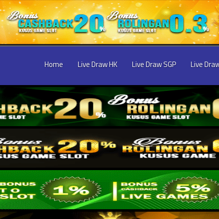
Home
Live Draw HK
Live Draw SGP
Live Dra