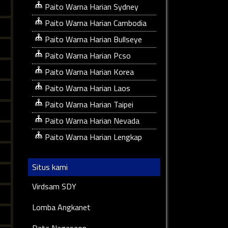
Paito Warna Harian Sydney
Paito Warna Harian Cambodia
Paito Warna Harian Bullseye
Paito Warna Harian Pcso
Paito Warna Harian Korea
Paito Warna Harian Laos
Paito Warna Harian Taipei
Paito Warna Harian Nevada
Paito Warna Harian Lengkap
Situs kami
Virdsam SDY
Lomba Angkanet
Data Nagasaon