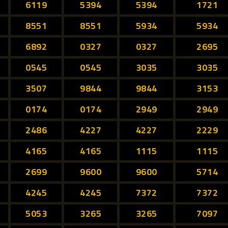
6119
5394
5394
1721
8551
8551
5934
5934
6892
0327
0327
2695
0545
0545
3035
3035
3507
9844
9844
3153
0174
0174
2949
2949
2486
4227
4227
2229
4165
4165
1115
1115
2699
9600
9600
5714
4245
4245
7372
7372
5053
3265
3265
7097