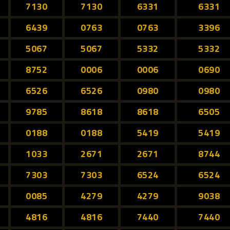
7130
7130
6331
6331
6439
0763
0763
3396
5067
5067
5332
5332
8752
0006
0006
0690
6526
6526
0980
0980
9785
8618
8618
6505
0188
0188
5419
5419
1033
2671
2671
8744
7303
7303
6524
6524
0085
4279
4279
9038
4816
4816
7440
7440