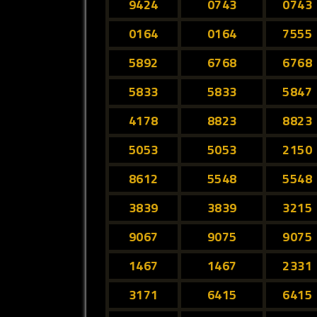
9424
0743
0743
0164
0164
7555
5892
6768
6768
5833
5833
5847
4178
8823
8823
5053
5053
2150
8612
5548
5548
3839
3839
3215
9067
9075
9075
1467
1467
2331
3171
6415
6415