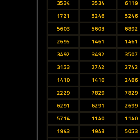
3534
3534
6119
1721
5246
5246
5603
5603
6892
2695
1461
1461
3492
3492
3507
3153
2742
2742
1410
1410
2486
2229
7829
7829
6291
6291
2699
5714
1140
1140
1943
1943
5053