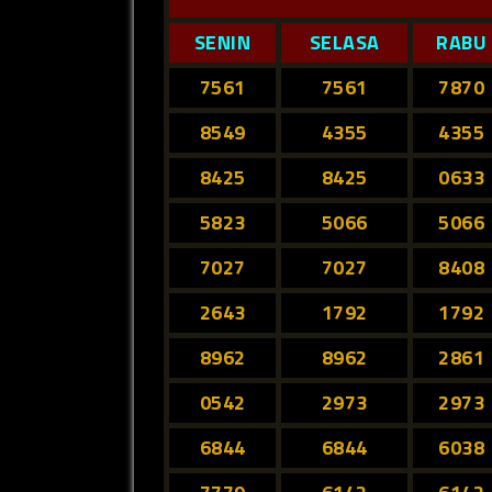
SENIN
SELASA
RABU
7561
7561
7870
8549
4355
4355
8425
8425
0633
5823
5066
5066
7027
7027
8408
2643
1792
1792
8962
8962
2861
0542
2973
2973
6844
6844
6038