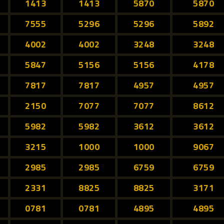
1413
1413
5870
5870
7555
5296
5296
5892
4002
4002
3248
3248
5847
5156
5156
4178
7817
7817
4957
4957
2150
7077
7077
8612
5982
5982
3612
3612
3215
1000
1000
9067
2985
2985
6759
6759
2331
8825
8825
3171
0781
0781
4895
4895