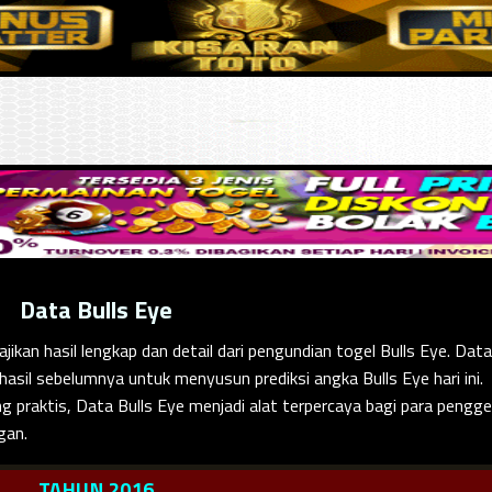
Data Bulls Eye
ikan hasil lengkap dan detail dari pengundian togel Bulls Eye. Data 
asil sebelumnya untuk menyusun prediksi angka Bulls Eye hari ini.
 praktis, Data Bulls Eye menjadi alat terpercaya bagi para pengg
gan.
TAHUN 2016