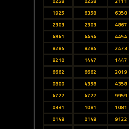
0258
0258
2111
1925
6358
6358
2303
2303
4867
4841
4454
4454
8284
8284
2473
8210
1447
1447
6662
6662
2019
0800
4358
4358
4722
4722
9959
0331
1081
1081
0149
0149
9122