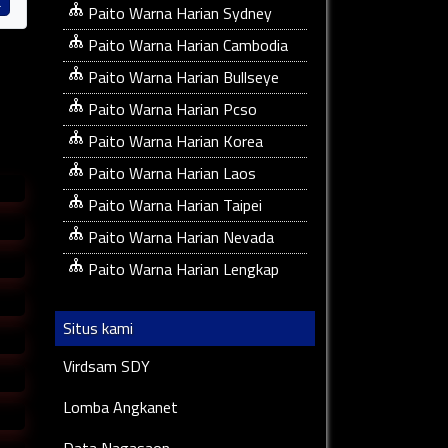
a
Paito Warna Harian Sydney
Paito Warna Harian Cambodia
Paito Warna Harian Bullseye
Paito Warna Harian Pcso
Paito Warna Harian Korea
Paito Warna Harian Laos
Paito Warna Harian Taipei
Paito Warna Harian Nevada
Paito Warna Harian Lengkap
Situs kami
Virdsam SDY
Lomba Angkanet
Data Nagasaon