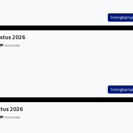
Selengkapny
ustus 2026
Komentar
rediksi yang akurat dan terpercaya ini dirancang untuk membantu
ngan mereka. Disusun melalui analisis mendalam, prediksi ini
rmasi berharga mengenai angka-angka yang berpotensi keluar hari
Selengkapny
stus 2026
Komentar
rediksi yang akurat dan terpercaya ini dirancang untuk membantu