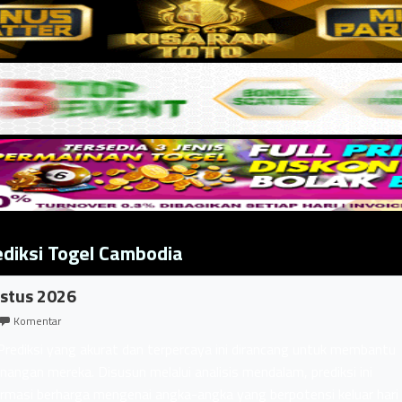
ediksi Togel Cambodia
ustus 2026
Komentar
rediksi yang akurat dan terpercaya ini dirancang untuk membantu
ngan mereka. Disusun melalui analisis mendalam, prediksi ini
rmasi berharga mengenai angka-angka yang berpotensi keluar hari