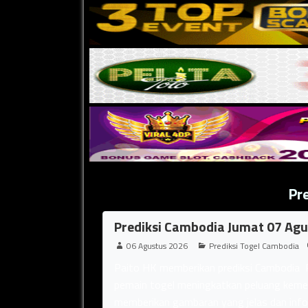
Pr
Prediksi Cambodia Jumat 07 Ag
06 Agustus 2026
Prediksi Togel Cambodia
Paito HK memberikan prediksi Cambodia P
pemain togel meningkatkan peluang kemena
memberikan gambaran yang jelas dan info