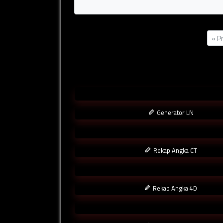
« P
Generator LN
Rekap Angka CT
Rekap Angka 4D