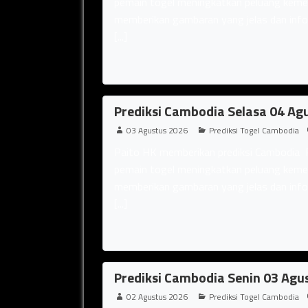
pemain togel meningkatkan peluang kemena
memberikan gambaran yang jelas dan info
[...]
Prediksi Cambodia Selasa 04 Ag
03 Agustus 2026
Prediksi Togel Cambodia
Paito HK memberikan prediksi Cambodia P
pemain togel meningkatkan peluang kemena
memberikan gambaran yang jelas dan info
[...]
Prediksi Cambodia Senin 03 Agu
02 Agustus 2026
Prediksi Togel Cambodia