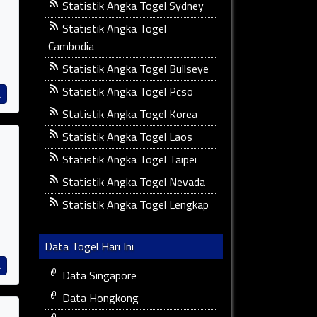
Statistik Angka Togel Sydney
Statistik Angka Togel
Cambodia
Statistik Angka Togel Bullseye
Statistik Angka Togel Pcso
a
Statistik Angka Togel Korea
Statistik Angka Togel Laos
Statistik Angka Togel Taipei
Statistik Angka Togel Nevada
Statistik Angka Togel Lengkap
Data Togel Hari Ini
a
Data Singapore
Data Hongkong