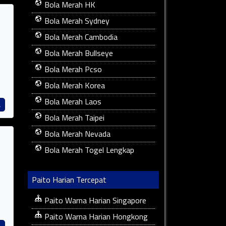
Bola Merah HK
Bola Merah Sydney
Bola Merah Cambodia
Bola Merah Bullseye
Bola Merah Pcso
Bola Merah Korea
Bola Merah Laos
a
Bola Merah Taipei
Bola Merah Nevada
Bola Merah Togel Lengkap
Paito Harian Tercepat
Paito Warna Harian Singapore
Paito Warna Harian Hongkong