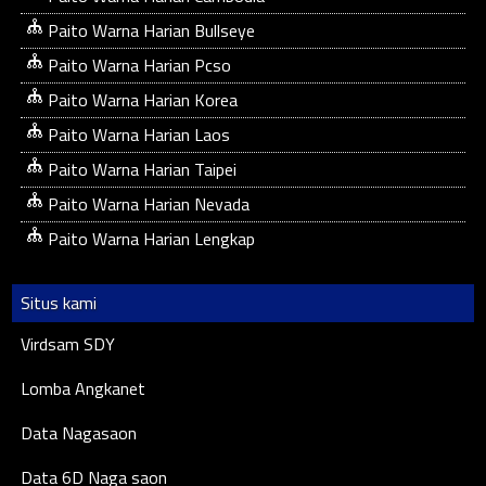
Paito Warna Harian Bullseye
Paito Warna Harian Pcso
Paito Warna Harian Korea
Paito Warna Harian Laos
Paito Warna Harian Taipei
Paito Warna Harian Nevada
Paito Warna Harian Lengkap
Situs kami
Virdsam SDY
Lomba Angkanet
Data Nagasaon
Data 6D Naga saon