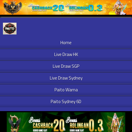
Home
Live Draw HK
Live Draw SGP
Live Draw Sydney
Paito Warna
Paito Sydney 6D