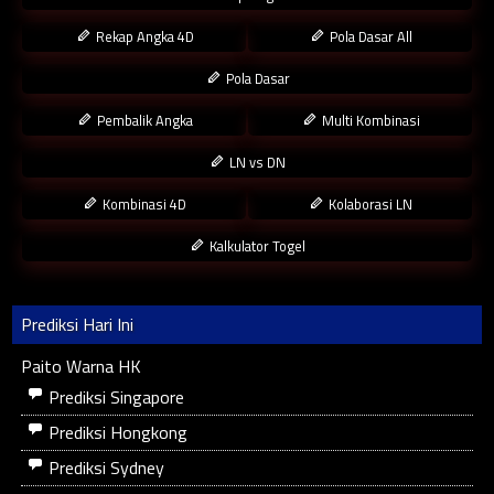
Rekap Angka 4D
Pola Dasar All
Pola Dasar
Pembalik Angka
Multi Kombinasi
LN vs DN
Kombinasi 4D
Kolaborasi LN
Kalkulator Togel
Prediksi Hari Ini
Paito Warna HK
Prediksi Singapore
Prediksi Hongkong
Prediksi Sydney