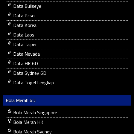
Data Bullseye
Data Pcso
Data Korea
Data Laos
Data Taipei
Data Nevada
Data HK 6D
Data Sydney 6D
Data Togel Lengkap
Bola Merah 6D
Bola Merah Singapore
Bola Merah HK
Bola Merah Sydney