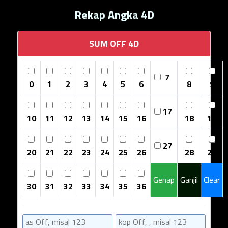
Rekap Angka 4D
SUM OFF 4D
7
0
1
2
3
4
5
6
8
9
17
10
11
12
13
14
15
16
18
19
27
20
21
22
23
24
25
26
28
29
Genap
Ganjil
Clear
30
31
32
33
34
35
36