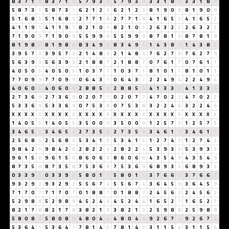
8
3
7
1
8
8
3
7
1
8
5
7
9
3
3
5
7
9
3
3
3
3
1
8
9
3
3
1
8
9
5
8
7
3
1
5
8
7
3
1
6
2
1
2
3
6
2
1
2
3
8
1
9
0
9
8
1
9
0
9
5
1
6
8
5
5
1
6
8
5
2
7
7
1
8
2
7
7
1
8
4
1
6
5
2
4
1
6
5
2
4
1
1
9
1
4
1
1
9
1
8
2
1
0
1
8
2
1
0
1
2
6
3
2
5
2
6
3
2
5
7
1
9
0
9
7
1
9
0
9
5
5
9
9
9
5
5
9
9
9
8
7
8
1
9
8
7
8
1
9
8
1
9
8
8
8
1
9
8
8
8
3
4
9
4
8
3
4
9
4
1
4
3
8
2
1
4
3
8
2
3
9
5
7
3
3
9
5
7
3
2
1
4
8
3
2
1
4
8
3
7
6
2
7
9
7
6
2
7
9
5
6
3
9
3
5
6
3
9
3
2
1
8
8
7
2
1
8
8
7
0
7
6
1
7
0
7
6
1
7
4
0
5
0
5
4
0
5
0
5
1
0
3
7
1
1
0
3
7
1
8
1
0
1
1
8
1
0
1
1
7
7
0
9
9
7
7
0
9
9
0
6
4
3
7
0
6
4
3
7
2
2
4
9
4
2
2
4
9
4
4
0
6
0
6
4
0
6
0
6
2
8
8
5
4
2
8
8
5
4
4
1
3
3
6
4
1
3
3
6
2
7
3
6
9
2
7
3
6
9
0
2
0
7
7
0
2
0
7
7
4
7
0
2
2
4
7
0
2
2
5
3
3
6
9
5
3
3
6
9
0
7
5
3
8
0
7
5
3
8
3
2
2
4
6
3
2
2
4
6
X
X
X
X
X
X
X
X
X
X
X
X
X
X
X
X
X
X
X
X
X
X
X
X
X
X
X
X
X
X
1
4
0
5
5
1
4
0
5
5
3
5
0
0
0
3
5
0
0
0
1
2
5
7
3
1
2
5
7
3
3
4
6
5
2
3
4
6
5
2
2
7
3
5
8
2
7
3
5
8
3
4
6
1
7
3
4
6
1
7
2
5
6
8
5
2
5
6
8
5
5
3
4
1
5
5
3
4
1
5
1
2
7
4
2
1
2
7
4
2
9
8
4
2
6
9
8
4
2
6
2
8
2
2
4
2
8
2
2
4
5
3
9
3
3
5
3
9
3
3
9
6
1
5
6
9
6
1
5
6
8
6
0
6
6
8
6
0
6
6
4
3
5
4
9
4
3
5
4
9
8
7
3
5
8
8
7
3
5
8
7
5
3
6
9
7
5
3
6
9
6
8
9
3
3
6
8
9
3
3
0
3
3
9
3
0
3
3
9
3
5
8
0
1
1
5
8
0
1
1
3
7
6
6
3
3
7
6
6
3
9
3
2
9
2
9
3
2
9
2
5
5
6
7
4
5
5
6
7
4
3
6
4
5
9
3
6
4
5
9
7
1
7
0
7
7
1
7
0
7
0
1
8
8
7
0
1
8
8
7
2
4
5
6
2
2
4
5
6
2
5
2
9
8
8
5
2
9
8
8
4
5
2
4
6
4
5
2
4
6
1
6
5
2
7
1
6
5
2
7
8
2
1
7
8
8
2
1
7
8
3
8
2
1
3
3
8
2
1
3
2
5
9
8
8
2
5
9
8
8
5
8
0
8
8
5
8
0
8
8
4
8
0
4
4
4
8
0
4
4
9
2
6
7
4
9
2
6
7
4
5
3
6
4
1
5
3
6
4
1
7
8
1
4
5
7
8
1
4
5
3
1
1
5
6
3
1
1
5
6