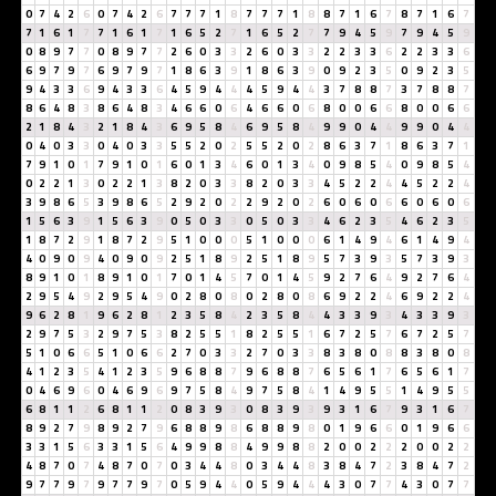
0
7
4
2
6
0
7
4
2
6
7
7
7
1
8
7
7
7
1
8
8
7
1
6
7
8
7
1
6
7
7
1
6
1
7
7
1
6
1
7
1
6
5
2
7
1
6
5
2
7
7
9
4
5
9
7
9
4
5
9
0
8
9
7
7
0
8
9
7
7
2
6
0
3
3
2
6
0
3
3
2
2
3
3
6
2
2
3
3
6
6
9
7
9
7
6
9
7
9
7
1
8
6
3
9
1
8
6
3
9
0
9
2
3
5
0
9
2
3
5
9
4
3
3
6
9
4
3
3
6
4
5
9
4
4
4
5
9
4
4
3
7
8
8
7
3
7
8
8
7
8
6
4
8
3
8
6
4
8
3
4
6
6
0
6
4
6
6
0
6
8
0
0
6
6
8
0
0
6
6
2
1
8
4
3
2
1
8
4
3
6
9
5
8
4
6
9
5
8
4
9
9
0
4
4
9
9
0
4
4
0
4
0
3
3
0
4
0
3
3
5
5
2
0
2
5
5
2
0
2
8
6
3
7
1
8
6
3
7
1
7
9
1
0
1
7
9
1
0
1
6
0
1
3
4
6
0
1
3
4
0
9
8
5
4
0
9
8
5
4
0
2
2
1
3
0
2
2
1
3
8
2
0
3
3
8
2
0
3
3
4
5
2
2
4
4
5
2
2
4
3
9
8
6
5
3
9
8
6
5
2
9
2
0
2
2
9
2
0
2
6
0
6
0
6
6
0
6
0
6
1
5
6
3
9
1
5
6
3
9
0
5
0
3
3
0
5
0
3
3
4
6
2
3
5
4
6
2
3
5
1
8
7
2
9
1
8
7
2
9
5
1
0
0
0
5
1
0
0
0
6
1
4
9
4
6
1
4
9
4
4
0
9
0
9
4
0
9
0
9
2
5
1
8
9
2
5
1
8
9
5
7
3
9
3
5
7
3
9
3
8
9
1
0
1
8
9
1
0
1
7
0
1
4
5
7
0
1
4
5
9
2
7
6
4
9
2
7
6
4
2
9
5
4
9
2
9
5
4
9
0
2
8
0
8
0
2
8
0
8
6
9
2
2
4
6
9
2
2
4
9
6
2
8
1
9
6
2
8
1
2
3
5
8
4
2
3
5
8
4
4
3
3
9
3
4
3
3
9
3
2
9
7
5
3
2
9
7
5
3
8
2
5
5
1
8
2
5
5
1
6
7
2
5
7
6
7
2
5
7
5
1
0
6
6
5
1
0
6
6
2
7
0
3
3
2
7
0
3
3
8
3
8
0
8
8
3
8
0
8
4
1
2
3
5
4
1
2
3
5
9
6
8
8
7
9
6
8
8
7
6
5
6
1
7
6
5
6
1
7
0
4
6
9
6
0
4
6
9
6
9
7
5
8
4
9
7
5
8
4
1
4
9
5
5
1
4
9
5
5
6
8
1
1
2
6
8
1
1
2
0
8
3
9
3
0
8
3
9
3
9
3
1
6
7
9
3
1
6
7
8
9
2
7
9
8
9
2
7
9
6
8
8
9
8
6
8
8
9
8
0
1
9
6
6
0
1
9
6
6
3
3
1
5
6
3
3
1
5
6
4
9
9
8
8
4
9
9
8
8
2
0
0
2
2
2
0
0
2
2
4
8
7
0
7
4
8
7
0
7
0
3
4
4
8
0
3
4
4
8
3
8
4
7
2
3
8
4
7
2
9
7
7
9
7
9
7
7
9
7
0
5
9
4
4
0
5
9
4
4
4
3
0
7
7
4
3
0
7
7