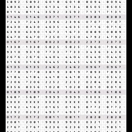
5
8
9
2
2
5
8
9
2
2
6
0
1
8
9
6
0
1
8
9
8
0
9
4
4
8
0
9
4
4
4
8
3
6
9
4
8
3
6
9
6
1
3
4
7
6
1
3
4
7
8
5
0
5
5
8
5
0
5
5
8
1
1
4
5
8
1
1
4
5
3
5
9
2
2
3
5
9
2
2
7
1
3
1
4
7
1
3
1
4
5
1
4
6
1
5
1
4
6
1
6
3
7
1
8
6
3
7
1
8
8
3
8
3
2
8
3
8
3
2
7
2
4
3
7
7
2
4
3
7
2
3
9
6
6
2
3
9
6
6
0
7
0
7
7
0
7
0
7
7
8
4
3
0
3
8
4
3
0
3
4
6
3
5
8
4
6
3
5
8
0
7
1
6
7
0
7
1
6
7
6
3
9
0
9
6
3
9
0
9
1
6
7
3
1
1
6
7
3
1
0
8
8
9
8
0
8
8
9
8
6
4
7
0
7
6
4
7
0
7
7
2
5
0
5
7
2
5
0
5
4
7
9
2
2
4
7
9
2
2
0
1
6
7
4
0
1
6
7
4
8
0
2
3
5
8
0
2
3
5
2
3
7
3
1
2
3
7
3
1
1
3
3
8
2
1
3
3
8
2
5
8
2
5
7
5
8
2
5
7
7
9
6
0
6
7
9
6
0
6
9
3
1
0
1
9
3
1
0
1
7
7
3
3
6
7
7
3
3
6
3
4
3
6
9
3
4
3
6
9
2
6
7
6
4
2
6
7
6
4
4
4
0
4
4
4
4
0
4
4
0
4
4
0
4
0
4
4
0
4
3
1
6
6
3
3
1
6
6
3
6
4
4
5
9
6
4
4
5
9
4
6
5
9
5
4
6
5
9
5
6
1
3
5
8
6
1
3
5
8
2
4
6
2
8
2
4
6
2
8
0
9
6
7
4
0
9
6
7
4
9
7
7
8
6
9
7
7
8
6
3
8
1
9
1
3
8
1
9
1
7
8
9
3
3
7
8
9
3
3
4
1
8
4
3
4
1
8
4
3
4
4
1
8
9
4
4
1
8
9
0
5
4
2
6
0
5
4
2
6
7
2
0
6
6
7
2
0
6
6
2
2
5
2
7
2
2
5
2
7
0
2
8
4
3
0
2
8
4
3
8
3
5
6
2
8
3
5
6
2
1
0
2
8
1
1
0
2
8
1
8
0
1
0
1
8
0
1
0
1
8
1
8
9
8
8
1
8
9
8
2
0
4
3
7
2
0
4
3
7
6
1
8
6
5
6
1
8
6
5
5
6
8
7
6
5
6
8
7
6
9
9
9
9
9
9
9
9
9
9
X
X
X
X
X
X
X
X
X
X
X
X
X
X
X
X
X
X
X
X
X
X
X
X
X
X
X
X
X
X
0
1
6
5
2
0
1
6
5
2
4
1
6
2
8
4
1
6
2
8
0
1
6
5
2
0
1
6
5
2
8
7
7
2
9
8
7
7
2
9
0
2
9
2
2
0
2
9
2
2
4
9
5
7
3
4
9
5
7
3
2
4
4
2
6
2
4
4
2
6
0
1
7
2
9
0
1
7
2
9
0
8
1
1
2
0
8
1
1
2
2
8
2
8
1
2
8
2
8
1
2
0
8
1
9
2
0
8
1
9
9
9
0
3
3
9
9
0
3
3
0
3
2
1
3
0
3
2
1
3
2
7
6
7
4
2
7
6
7
4
6
2
3
6
9
6
2
3
6
9
9
8
5
1
6
9
8
5
1
6