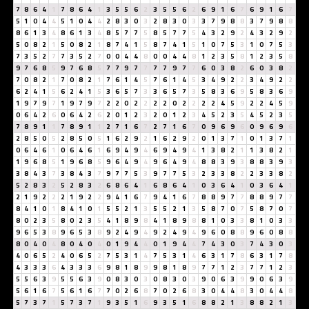
7
8
6
4
1
7
8
6
4
1
3
5
5
6
2
3
5
5
6
2
6
9
1
6
7
6
9
1
6
7
5
1
0
4
4
5
1
0
4
4
2
8
3
0
3
2
8
3
0
3
3
7
9
8
8
3
7
9
8
8
8
6
1
3
4
8
6
1
3
4
8
5
7
7
5
8
5
7
7
5
4
3
2
9
2
4
3
2
9
2
5
0
8
2
1
5
0
8
2
1
8
7
4
1
5
8
7
4
1
5
1
0
7
5
3
1
0
7
5
3
7
3
5
2
7
7
3
5
2
7
0
0
4
4
8
0
0
4
4
8
1
2
3
5
8
1
2
3
5
8
9
7
6
8
5
9
7
6
8
5
7
7
9
7
7
7
7
9
7
7
6
0
3
8
2
6
0
3
8
2
7
0
8
2
1
7
0
8
2
1
7
6
1
4
5
7
6
1
4
5
3
4
9
2
2
3
4
9
2
2
6
2
4
1
5
6
2
4
1
5
3
6
5
7
3
3
6
5
7
3
5
8
3
6
9
5
8
3
6
9
1
9
7
9
7
1
9
7
9
7
2
2
0
2
2
2
2
0
2
2
2
2
4
5
9
2
2
4
5
9
0
6
4
2
6
0
6
4
2
6
2
0
1
2
3
2
0
1
2
3
4
5
2
3
5
4
5
2
3
5
7
8
9
1
1
7
8
9
1
1
2
7
1
6
7
2
7
1
6
7
0
9
6
9
6
0
9
6
9
6
2
8
5
0
5
2
8
5
0
5
1
6
2
9
2
1
6
2
9
2
0
1
3
7
1
0
1
3
7
1
0
6
4
6
1
0
6
4
6
1
6
9
4
9
4
6
9
4
9
4
1
3
8
2
1
1
3
8
2
1
1
9
6
8
5
1
9
6
8
5
9
6
4
9
4
9
6
4
9
4
8
8
3
9
3
8
8
3
9
3
3
8
4
3
7
3
8
4
3
7
9
7
7
5
3
9
7
7
5
3
2
3
3
8
2
2
3
3
8
2
5
2
8
3
2
5
2
8
3
2
6
8
6
4
1
6
8
6
4
1
0
3
6
4
1
0
3
6
4
1
2
1
9
2
2
2
1
9
2
2
9
4
1
6
7
9
4
1
6
7
8
8
9
7
7
8
8
9
7
7
8
4
1
0
1
8
4
1
0
1
5
5
2
1
3
5
5
2
1
3
5
8
7
0
7
5
8
7
0
7
8
0
2
3
5
8
0
2
3
5
4
1
8
9
8
4
1
8
9
8
8
1
0
3
3
8
1
0
3
3
9
6
5
3
8
9
6
5
3
8
9
2
4
9
4
9
2
4
9
4
9
6
0
8
8
9
6
0
8
8
8
0
4
0
4
8
0
4
0
4
0
1
9
4
4
0
1
9
4
4
7
4
3
0
3
7
4
3
0
3
4
0
6
5
2
4
0
6
5
2
7
5
3
1
4
7
5
3
1
4
6
3
1
7
8
6
3
1
7
8
4
3
3
3
6
4
3
3
3
6
9
8
1
8
9
9
8
1
8
9
7
7
1
2
3
7
7
1
2
3
5
5
6
3
9
5
5
6
3
9
0
8
3
0
3
0
8
3
0
3
9
0
6
3
9
9
0
6
3
9
5
6
1
6
7
5
6
1
6
7
7
0
2
6
8
7
0
2
6
8
3
0
4
4
8
3
0
4
4
8
5
7
3
7
1
5
7
3
7
1
9
3
5
1
6
9
3
5
1
6
8
8
2
1
3
8
8
2
1
3