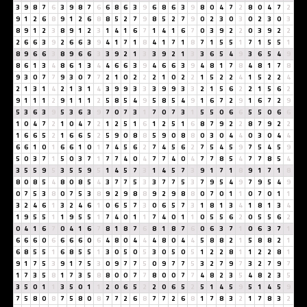
3
9
8
7
6
3
9
8
7
6
6
8
6
3
9
6
8
6
3
9
8
0
4
7
2
8
0
4
7
2
9
1
2
6
8
9
1
2
6
8
8
5
2
7
9
8
5
2
7
9
0
2
3
0
3
0
2
3
0
3
8
9
1
2
3
8
9
1
2
3
1
4
1
6
7
1
4
1
6
7
0
3
9
2
2
0
3
9
2
2
2
6
6
3
9
2
6
6
3
9
4
1
7
1
8
4
1
7
1
8
7
1
5
5
1
7
1
5
5
1
8
9
6
6
3
8
9
6
6
3
3
9
2
1
3
3
9
2
1
3
3
6
5
4
9
3
6
5
4
9
8
6
1
3
4
8
6
1
3
4
4
6
6
3
9
4
6
6
3
9
4
8
1
7
8
4
8
1
7
8
9
3
0
7
7
9
3
0
7
7
2
1
0
2
2
2
1
0
2
2
1
5
2
2
4
1
5
2
2
4
2
1
3
1
4
2
1
3
1
4
3
9
9
3
3
3
9
9
3
3
2
1
5
6
2
2
1
5
6
2
9
1
1
1
2
9
1
1
1
2
5
8
5
4
9
5
8
5
4
9
1
6
7
2
9
1
6
7
2
9
5
3
6
3
9
5
3
6
3
9
7
0
7
3
1
7
0
7
3
1
5
5
0
6
6
5
5
0
6
6
1
0
4
7
2
1
0
4
7
2
1
2
5
1
6
1
2
5
1
6
8
7
9
2
2
8
7
9
2
2
1
6
6
5
2
1
6
6
5
2
5
9
0
8
8
5
9
0
8
8
0
3
0
4
4
0
3
0
4
4
6
6
1
0
1
6
6
1
0
1
7
4
5
6
2
7
4
5
6
2
7
5
4
5
9
7
5
4
5
9
5
0
3
7
1
5
0
3
7
1
7
7
4
0
4
7
7
4
0
4
7
7
8
5
4
7
7
8
5
4
3
5
5
9
5
3
5
5
9
5
1
4
5
7
3
1
4
5
7
3
9
1
7
1
8
9
1
7
1
8
8
0
8
5
4
8
0
8
5
4
3
7
7
5
3
3
7
7
5
3
7
9
5
4
9
7
9
5
4
9
0
7
5
3
8
0
7
5
3
8
9
2
9
8
8
9
2
9
8
8
0
7
0
1
1
0
7
0
1
1
3
2
4
6
1
3
2
4
6
1
0
6
5
7
3
0
6
5
7
3
1
8
1
3
4
1
8
1
3
4
1
9
5
5
1
1
9
5
5
1
7
4
0
1
1
7
4
0
1
1
0
5
5
6
2
0
5
5
6
2
0
4
1
6
7
0
4
1
6
7
8
1
8
7
6
8
1
8
7
6
0
6
3
7
1
0
6
3
7
1
6
6
6
0
6
6
6
6
0
6
4
8
0
4
4
4
8
0
4
4
5
8
8
2
1
5
8
8
2
1
6
8
5
5
1
6
8
5
5
1
3
0
5
0
5
3
0
5
0
5
1
2
2
8
1
1
2
2
8
1
9
1
7
5
3
9
1
7
5
3
0
9
7
7
5
0
9
7
7
5
3
2
7
9
7
3
2
7
9
7
1
7
3
5
8
1
7
3
5
8
8
0
0
7
7
8
0
0
7
7
4
8
2
3
5
4
8
2
3
5
3
5
0
1
1
3
5
0
1
1
2
0
6
5
2
2
0
6
5
2
5
1
4
5
9
5
1
4
5
9
7
5
8
0
8
7
5
8
0
8
7
7
2
6
8
7
7
2
6
8
1
7
8
3
2
1
7
8
3
2