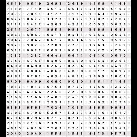
0
6
1
9
1
0
6
1
9
1
2
6
9
9
9
2
6
9
9
9
4
1
6
9
6
4
1
6
9
6
7
1
1
9
1
7
1
1
9
1
4
5
1
5
6
4
5
1
5
6
4
1
9
8
8
4
1
9
8
8
7
8
5
5
1
7
8
5
5
1
3
1
7
7
5
3
1
7
7
5
1
9
4
3
7
1
9
4
3
7
8
6
2
7
9
8
6
2
7
9
3
3
7
2
9
3
3
7
2
9
7
2
8
2
1
7
2
8
2
1
3
4
2
7
9
3
4
2
7
9
4
9
6
3
9
4
9
6
3
9
0
0
9
9
9
0
0
9
9
9
2
6
7
7
5
2
6
7
7
5
9
9
5
5
1
9
9
5
5
1
3
6
8
9
8
3
6
8
9
8
4
8
6
7
4
4
8
6
7
4
0
4
1
1
2
0
4
1
1
2
0
6
4
4
8
0
6
4
4
8
7
8
4
7
2
7
8
4
7
2
0
6
1
4
5
0
6
1
4
5
9
5
1
5
6
9
5
1
5
6
9
0
2
3
5
9
0
2
3
5
2
2
0
3
3
2
2
0
3
3
3
2
6
3
9
3
2
6
3
9
0
0
3
5
8
0
0
3
5
8
0
0
3
5
8
0
0
3
5
8
X
X
X
X
X
X
X
X
X
X
1
2
3
2
5
1
2
3
2
5
6
6
4
1
5
6
6
4
1
5
0
6
1
0
1
0
6
1
0
1
4
7
4
5
9
4
7
4
5
9
8
4
9
0
9
8
4
9
0
9
8
2
6
4
1
8
2
6
4
1
8
4
9
0
9
8
4
9
0
9
8
2
6
4
1
8
2
6
4
1
6
4
1
9
1
6
4
1
9
1
4
0
8
4
3
4
0
8
4
3
4
0
6
0
6
4
0
6
0
6
6
8
1
7
8
6
8
1
7
8
0
7
8
2
1
0
7
8
2
1
4
8
9
4
4
4
8
9
4
4
1
8
0
5
5
1
8
0
5
5
8
4
0
9
9
8
4
0
9
9
0
0
8
0
8
0
0
8
0
8
1
1
6
1
7
1
1
6
1
7
1
8
1
3
4
1
8
1
3
4
0
7
5
2
7
0
7
5
2
7
1
2
4
0
4
1
2
4
0
4
4
3
4
6
1
4
3
4
6
1
2
2
6
8
5
2
2
6
8
5
9
8
8
6
5
9
8
8
6
5
1
1
6
6
3
1
1
6
6
3
2
4
0
9
9
2
4
0
9
9
0
8
4
0
4
0
8
4
0
4
3
5
2
7
9
3
5
2
7
9
2
9
9
2
2
2
9
9
2
2
7
2
9
9
9
7
2
9
9
9
8
5
8
3
2
8
5
8
3
2
7
0
2
6
8
7
0
2
6
8
9
8
8
5
4
9
8
8
5
4
4
7
9
6
6
4
7
9
6
6
5
2
8
7
6
5
2
8
7
6
3
5
1
0
1
3
5
1
0
1
0
7
9
4
4
0
7
9
4
4
8
7
1
5
6
8
7
1
5
6
9
8
6
3
9
9
8
6
3
9
2
1
3
6
9
2
1
3
6
9
2
3
9
2
2
2
3
9
2
2
1
1
6
2
8
1
1
6
2
8
4
6
1
0
1
4
6
1
0
1
7
2
0
7
7
7
2
0
7
7
2
9
4
3
7
2
9
4
3
7
2
0
4
0
4
2
0
4
0
4
1
5
5
5
1
1
5
5
5
1
9
5
7
3
1
9
5
7
3
1