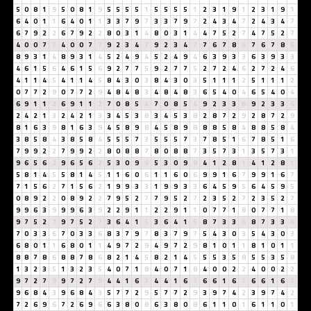
5
0
8
1
9
5
0
8
1
9
5
5
5
5
1
5
5
5
5
1
2
3
1
9
1
2
3
1
9
1
6
4
0
1
1
6
4
0
1
1
3
3
7
9
7
3
3
7
9
7
2
4
3
4
7
2
4
3
4
7
6
7
9
2
2
6
7
9
2
2
8
0
3
1
4
8
0
3
1
4
4
7
5
2
7
4
7
5
2
7
4
0
0
7
7
4
0
0
7
7
9
2
3
4
7
9
2
3
4
7
7
6
7
8
6
7
6
7
8
6
8
9
3
1
4
8
9
3
1
4
5
2
4
9
4
5
2
4
9
4
6
3
9
3
3
6
3
9
3
3
4
6
1
5
6
4
6
1
5
6
9
2
7
7
5
9
2
7
7
5
2
7
2
4
6
2
7
2
4
6
4
1
1
4
5
4
1
1
4
5
8
4
3
0
3
8
4
3
0
3
5
1
1
1
2
5
1
1
1
2
0
7
7
2
9
0
7
7
2
9
4
8
4
8
3
4
8
4
8
3
6
5
4
0
4
6
5
4
0
4
6
9
1
1
2
6
9
1
1
2
7
0
8
5
4
7
0
8
5
4
9
2
3
3
6
9
2
3
3
6
2
4
2
1
3
2
4
2
1
3
3
4
5
3
8
3
4
5
3
8
2
8
7
2
9
2
8
7
2
9
8
1
6
3
9
8
1
6
3
9
4
5
8
9
8
4
5
8
9
8
8
8
5
8
4
8
8
5
8
4
3
8
5
8
4
3
8
5
8
4
5
5
5
7
3
5
5
5
7
3
7
8
5
1
6
7
8
5
1
6
7
9
9
2
2
7
9
9
2
2
8
0
8
8
7
8
0
8
8
7
3
5
7
3
1
3
5
7
3
1
9
6
5
6
2
9
6
5
6
2
5
3
0
9
9
5
3
0
9
9
4
1
2
8
1
4
1
2
8
1
5
8
1
4
5
5
8
1
4
5
1
1
6
0
6
1
1
6
0
6
9
9
1
6
7
9
9
1
6
7
7
1
5
6
2
7
1
5
6
2
1
9
9
3
3
1
9
9
3
3
6
4
5
9
5
6
4
5
9
5
0
8
9
2
2
0
8
9
2
2
7
9
5
2
7
7
9
5
2
7
2
3
5
2
7
2
3
5
2
7
9
9
6
3
9
9
9
6
3
9
2
2
9
1
1
2
2
9
1
1
0
7
7
1
8
0
7
7
1
8
9
7
5
2
7
9
7
5
2
7
3
6
4
1
5
3
6
4
1
5
8
7
3
3
6
8
7
3
3
6
7
0
3
3
6
7
0
3
3
6
8
3
7
9
7
8
3
7
9
7
5
4
3
0
3
5
4
3
0
3
6
8
0
1
1
6
8
0
1
1
4
9
7
2
9
4
9
7
2
9
8
1
0
1
1
8
1
0
1
1
8
8
7
8
6
8
8
7
8
6
8
2
1
4
5
8
2
1
4
5
5
5
3
5
8
5
5
3
5
8
1
3
2
3
5
1
3
2
3
5
4
0
7
1
8
4
0
7
1
8
4
0
0
2
2
4
0
0
2
2
9
7
2
7
9
9
7
2
7
9
4
4
1
6
7
4
4
1
6
7
6
6
1
6
7
6
6
1
6
7
9
6
8
4
3
9
6
8
4
3
5
7
7
2
9
5
7
7
2
9
3
9
7
4
2
3
9
7
4
2
7
2
6
9
6
7
2
6
9
6
6
3
8
0
8
6
3
8
0
8
6
1
1
0
1
6
1
1
0
1