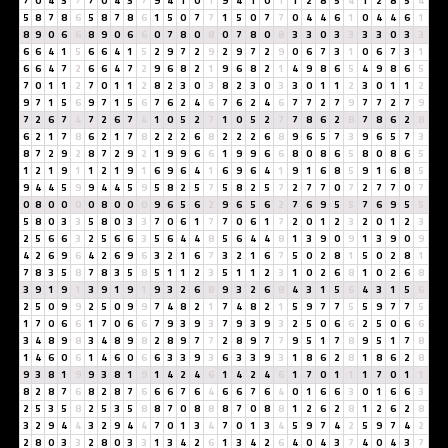
7
0
4
3
7
7
0
4
3
7
9
4
1
0
1
9
4
1
0
1
1
2
8
5
4
1
2
8
5
4
5
8
7
8
6
5
8
7
8
6
1
5
0
7
7
1
5
0
7
7
0
4
4
6
1
0
4
4
6
1
8
9
0
6
6
8
9
0
6
6
0
7
8
0
8
0
7
8
0
8
3
3
0
3
3
3
3
0
3
3
6
6
4
1
5
6
6
4
1
5
2
9
7
2
9
2
9
7
2
9
0
6
7
3
1
0
6
7
3
1
6
6
4
7
2
6
6
4
7
2
9
6
8
2
1
9
6
8
2
1
4
9
8
6
5
4
9
8
6
5
7
0
1
1
2
7
0
1
1
2
8
2
3
0
3
8
2
3
0
3
3
0
1
1
2
3
0
1
1
2
9
7
1
5
6
9
7
1
5
6
7
6
2
4
6
7
6
2
4
6
7
7
2
7
9
7
7
2
7
9
7
2
6
7
4
7
2
6
7
4
1
0
5
2
7
1
0
5
2
7
7
8
6
2
8
7
8
6
2
8
6
2
1
7
8
6
2
1
7
8
2
2
2
6
8
2
2
2
6
8
9
6
5
7
3
9
6
5
7
3
8
7
2
9
2
8
7
2
9
2
1
9
9
6
6
1
9
9
6
6
8
0
8
6
5
8
0
8
6
5
1
2
1
9
1
1
2
1
9
1
6
9
6
4
1
6
9
6
4
1
9
1
6
8
5
9
1
6
8
5
9
4
4
5
9
9
4
4
5
9
5
8
2
5
7
5
8
2
5
7
2
7
7
0
7
2
7
7
0
7
0
8
0
0
0
0
8
0
0
0
9
6
5
6
2
9
6
5
6
2
7
6
9
5
5
7
6
9
5
5
5
8
0
3
3
5
8
0
3
3
7
0
6
1
7
7
0
6
1
7
2
0
1
2
3
2
0
1
2
3
2
5
6
6
3
2
5
6
6
3
5
6
4
4
8
5
6
4
4
8
1
3
9
0
9
1
3
9
0
9
4
2
6
9
6
4
2
6
9
6
3
2
1
6
7
3
2
1
6
7
5
0
2
8
1
5
0
2
8
1
7
8
3
5
8
7
8
3
5
8
5
1
1
2
3
5
1
1
2
3
1
0
2
6
8
1
0
2
6
8
3
9
1
9
1
3
9
1
9
1
9
3
2
6
8
9
3
2
6
8
4
3
1
5
6
4
3
1
5
6
2
5
0
9
9
2
5
0
9
9
7
4
8
2
1
7
4
8
2
1
5
9
7
7
5
5
9
7
7
5
1
7
0
6
6
1
7
0
6
6
7
9
3
9
3
7
9
3
9
3
2
5
0
6
6
2
5
0
6
6
3
4
8
9
8
3
4
8
9
8
2
8
9
7
7
2
8
9
7
7
9
5
1
7
8
9
5
1
7
8
1
4
6
0
6
1
4
6
0
6
6
3
3
9
3
6
3
3
9
3
1
8
6
2
8
1
8
6
2
8
9
3
8
1
9
9
3
8
1
9
1
4
2
4
6
1
4
2
4
6
1
7
0
1
1
1
7
0
1
1
8
2
8
7
6
8
2
8
7
6
6
6
7
6
4
6
6
7
6
4
0
1
6
6
3
0
1
6
6
3
2
5
3
5
8
2
5
3
5
8
8
7
0
8
8
8
7
0
8
8
1
2
6
2
8
1
2
6
2
8
3
2
9
4
4
3
2
9
4
4
7
0
1
3
4
7
0
1
3
4
5
9
7
4
2
5
9
7
4
2
2
8
0
3
3
2
8
0
3
3
1
3
4
2
6
1
3
4
2
6
4
0
4
3
7
4
0
4
3
7