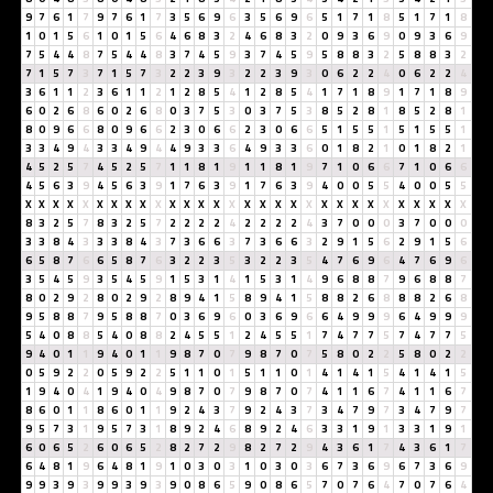
9
7
6
1
7
9
7
6
1
7
3
5
6
9
6
3
5
6
9
6
5
1
7
1
8
5
1
7
1
8
1
0
1
5
6
1
0
1
5
6
4
6
8
3
2
4
6
8
3
2
0
9
3
6
9
0
9
3
6
9
7
5
4
4
8
7
5
4
4
8
3
7
4
5
9
3
7
4
5
9
5
8
8
3
2
5
8
8
3
2
7
1
5
7
3
7
1
5
7
3
2
2
3
9
3
2
2
3
9
3
0
6
2
2
4
0
6
2
2
4
3
6
1
1
2
3
6
1
1
2
1
2
8
5
4
1
2
8
5
4
1
7
1
8
9
1
7
1
8
9
6
0
2
6
8
6
0
2
6
8
0
3
7
5
3
0
3
7
5
3
8
5
2
8
1
8
5
2
8
1
8
0
9
6
6
8
0
9
6
6
2
3
0
6
6
2
3
0
6
6
5
1
5
5
1
5
1
5
5
1
3
3
4
9
4
3
3
4
9
4
4
9
3
3
6
4
9
3
3
6
0
1
8
2
1
0
1
8
2
1
4
5
2
5
7
4
5
2
5
7
1
1
8
1
9
1
1
8
1
9
7
1
0
6
6
7
1
0
6
6
4
5
6
3
9
4
5
6
3
9
1
7
6
3
9
1
7
6
3
9
4
0
0
5
5
4
0
0
5
5
X
X
X
X
X
X
X
X
X
X
X
X
X
X
X
X
X
X
X
X
X
X
X
X
X
X
X
X
X
X
8
3
2
5
7
8
3
2
5
7
2
2
2
2
4
2
2
2
2
4
3
7
0
0
0
3
7
0
0
0
3
3
8
4
3
3
3
8
4
3
7
3
6
6
3
7
3
6
6
3
2
9
1
5
6
2
9
1
5
6
6
5
8
7
6
6
5
8
7
6
3
2
2
3
5
3
2
2
3
5
4
7
6
9
6
4
7
6
9
6
3
5
4
5
9
3
5
4
5
9
1
5
3
1
4
1
5
3
1
4
9
6
8
8
7
9
6
8
8
7
8
0
2
9
2
8
0
2
9
2
8
9
4
1
5
8
9
4
1
5
8
8
2
6
8
8
8
2
6
8
9
5
8
8
7
9
5
8
8
7
0
3
6
9
6
0
3
6
9
6
6
4
9
9
9
6
4
9
9
9
5
4
0
8
8
5
4
0
8
8
2
4
5
5
1
2
4
5
5
1
7
4
7
7
5
7
4
7
7
5
9
4
0
1
1
9
4
0
1
1
9
8
7
0
7
9
8
7
0
7
5
8
0
2
2
5
8
0
2
2
0
5
9
2
2
0
5
9
2
2
5
1
1
0
1
5
1
1
0
1
4
1
4
1
5
4
1
4
1
5
1
9
4
0
4
1
9
4
0
4
9
8
7
0
7
9
8
7
0
7
4
1
1
6
7
4
1
1
6
7
8
6
0
1
1
8
6
0
1
1
9
2
4
3
7
9
2
4
3
7
3
4
7
9
7
3
4
7
9
7
9
5
7
3
1
9
5
7
3
1
8
9
2
4
6
8
9
2
4
6
3
3
1
9
1
3
3
1
9
1
6
0
6
5
2
6
0
6
5
2
8
2
7
2
9
8
2
7
2
9
4
3
6
1
7
4
3
6
1
7
6
4
8
1
9
6
4
8
1
9
1
0
3
0
3
1
0
3
0
3
6
7
3
6
9
6
7
3
6
9
9
9
3
9
3
9
9
3
9
3
9
0
8
6
5
9
0
8
6
5
7
0
7
6
4
7
0
7
6
4