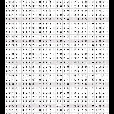
7
9
3
6
9
7
9
3
6
9
8
2
0
2
2
8
2
0
2
2
7
3
0
9
9
7
3
0
9
9
2
5
9
5
5
2
5
9
5
5
3
6
4
9
4
3
6
4
9
4
2
7
9
8
8
2
7
9
8
8
9
6
0
5
5
9
6
0
5
5
7
7
9
0
9
7
7
9
0
9
3
4
6
0
6
3
4
6
0
6
8
6
1
7
8
8
6
1
7
8
9
0
9
3
3
9
0
9
3
3
2
1
3
2
5
2
1
3
2
5
1
4
7
7
5
1
4
7
7
5
9
9
0
0
0
9
9
0
0
0
1
2
9
9
9
1
2
9
9
9
3
9
4
4
8
3
9
4
4
8
9
3
3
4
7
9
3
3
4
7
0
8
6
4
1
0
8
6
4
1
9
7
5
0
5
9
7
5
0
5
8
3
4
4
8
8
3
4
4
8
7
3
0
7
7
7
3
0
7
7
3
2
1
3
4
3
2
1
3
4
8
6
8
5
4
8
6
8
5
4
7
8
6
1
7
7
8
6
1
7
8
1
3
8
2
8
1
3
8
2
1
6
6
2
8
1
6
6
2
8
5
2
6
3
9
5
2
6
3
9
9
3
8
9
8
9
3
8
9
8
8
9
6
7
4
8
9
6
7
4
4
2
9
0
9
4
2
9
0
9
7
5
9
7
7
7
5
9
7
7
4
1
9
3
3
4
1
9
3
3
0
3
9
3
3
0
3
9
3
3
9
6
2
4
6
9
6
2
4
6
5
9
2
0
2
5
9
2
0
2
5
9
4
7
2
5
9
4
7
2
7
3
8
8
7
7
3
8
8
7
7
0
5
7
3
7
0
5
7
3
2
5
0
0
0
2
5
0
0
0
4
7
4
7
2
4
7
4
7
2
1
9
9
4
4
1
9
9
4
4
5
3
7
0
7
5
3
7
0
7
2
3
5
0
5
2
3
5
0
5
0
9
3
2
5
0
9
3
2
5
0
7
3
2
5
0
7
3
2
5
4
1
4
3
7
4
1
4
3
7
5
5
2
0
2
5
5
2
0
2
1
0
3
0
3
1
0
3
0
3
2
9
1
9
1
2
9
1
9
1
2
5
3
7
1
2
5
3
7
1
2
7
2
3
5
2
7
2
3
5
2
0
9
2
2
2
0
9
2
2
5
9
0
2
2
5
9
0
2
2
6
0
1
2
3
6
0
1
2
3
5
3
1
0
1
5
3
1
0
1
0
9
9
1
1
0
9
9
1
1
6
4
8
0
8
6
4
8
0
8
0
4
0
0
0
0
4
0
0
0
7
2
9
0
9
7
2
9
0
9
2
9
7
6
4
2
9
7
6
4
6
2
5
0
5
6
2
5
0
5
2
4
8
3
2
2
4
8
3
2
7
4
0
9
9
7
4
0
9
9
2
9
1
2
3
2
9
1
2
3
1
9
5
8
4
1
9
5
8
4
3
6
5
2
7
3
6
5
2
7
4
7
3
7
1
4
7
3
7
1
2
2
6
4
1
2
2
6
4
1
7
4
8
0
8
7
4
8
0
8
9
8
6
8
5
9
8
6
8
5
9
3
7
8
6
9
3
7
8
6
4
3
6
8
5
4
3
6
8
5
0
8
6
1
7
0
8
6
1
7
5
7
9
9
9
5
7
9
9
9
0
0
8
4
3
0
0
8
4
3
3
9
1
2
3
3
9
1
2
3
0
0
5
2
7
0
0
5
2
7
1
2
7
9
7
1
2
7
9
7