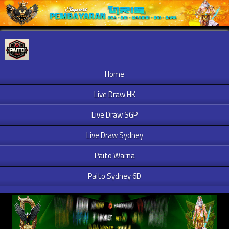
Home
Live Draw HK
Live Draw SGP
Live Draw Sydney
Paito Warna
Paito Sydney 6D