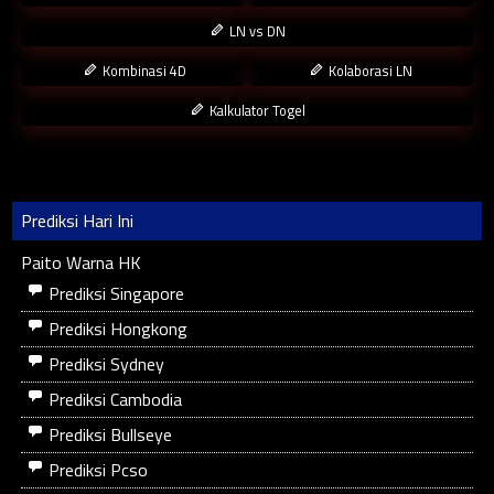
LN vs DN
Kombinasi 4D
Kolaborasi LN
Kalkulator Togel
Prediksi Hari Ini
Paito Warna HK
Prediksi Singapore
Prediksi Hongkong
Prediksi Sydney
Prediksi Cambodia
Prediksi Bullseye
Prediksi Pcso