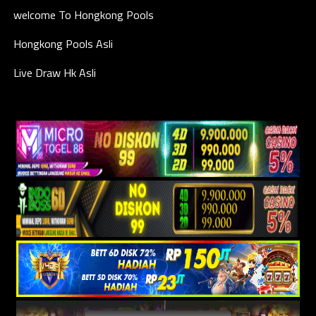
welcome To Hongkong Pools
Hongkong Pools Asli
Live Draw Hk Asli