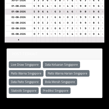
30-07-2026
3
3
9
6
6
9
8
8
1
4
5
6
3
9
6
4
1
01-08-2026
5
9
6
4
1
6
3
9
4
6
1
9
8
8
9
6
6
01-08-2026
5
9
6
4
1
6
3
9
4
6
1
9
8
8
9
6
6
02-08-2026
3
0
5
2
7
6
6
3
0
3
3
9
9
9
8
5
4
02-08-2026
3
0
5
2
7
6
6
3
0
3
3
9
9
9
8
5
4
03-08-2026
9
1
2
0
2
0
6
6
7
2
9
1
9
1
2
2
4
05-08-2026
0
7
1
5
6
1
1
2
5
4
9
0
0
0
0
4
4
x
POST TERKAIT
Live Draw Singapore
Data Keluaran Singapore
Paito Warna Singapore
Paito Warna Harian Singapore
Data Paito Singapore
Bola Merah Singapore
Statistik Singapore
Prediksi Singapore