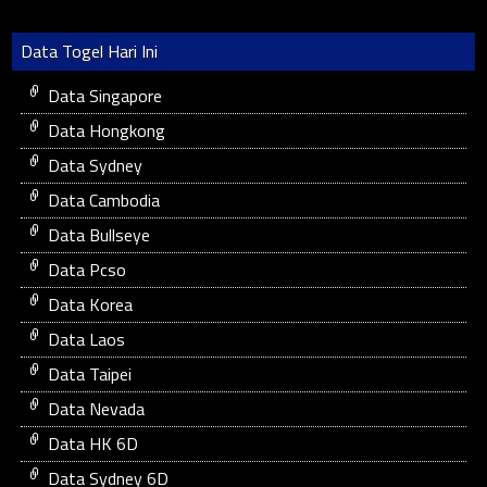
Data Togel Hari Ini
Data Singapore
Data Hongkong
Data Sydney
Data Cambodia
Data Bullseye
Data Pcso
Data Korea
Data Laos
Data Taipei
Data Nevada
Data HK 6D
Data Sydney 6D