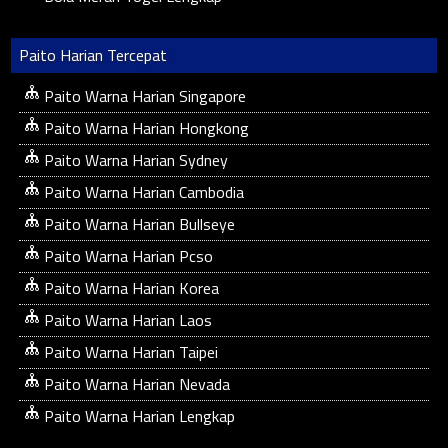
Paito Harian Tercepat
Paito Warna Harian Singapore
Paito Warna Harian Hongkong
Paito Warna Harian Sydney
Paito Warna Harian Cambodia
Paito Warna Harian Bullseye
Paito Warna Harian Pcso
Paito Warna Harian Korea
Paito Warna Harian Laos
Paito Warna Harian Taipei
Paito Warna Harian Nevada
Paito Warna Harian Lengkap