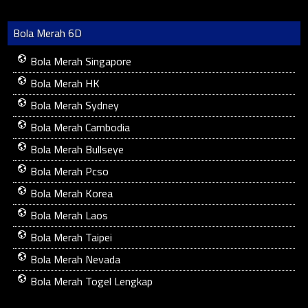
Bola Merah 6D
Bola Merah Singapore
Bola Merah HK
Bola Merah Sydney
Bola Merah Cambodia
Bola Merah Bullseye
Bola Merah Pcso
Bola Merah Korea
Bola Merah Laos
Bola Merah Taipei
Bola Merah Nevada
Bola Merah Togel Lengkap