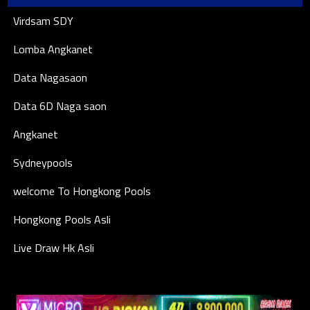
Virdsam SDY
Lomba Angkanet
Data Nagasaon
Data 6D Naga saon
Angkanet
Sydneypools
welcome To Hongkong Pools
Hongkong Pools Asli
Live Draw Hk Asli