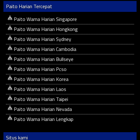
Paito Harian Tercepat
Paito Warna Harian Singapore
Paito Warna Harian Hongkong
Paito Warna Harian Sydney
Paito Warna Harian Cambodia
Paito Warna Harian Bullseye
Paito Warna Harian Pcso
Paito Warna Harian Korea
Paito Warna Harian Laos
Paito Warna Harian Taipei
Paito Warna Harian Nevada
Paito Warna Harian Lengkap
Situs kami