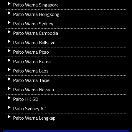
Paito Warna Singapore
Paito Warna Hongkong
Paito Warna Sydney
Paito Warna Cambodia
Paito Warna Bullseye
Paito Warna Pcso
Paito Warna Korea
Paito Warna Laos
Paito Warna Taipei
Paito Warna Nevada
Paito HK 6D
Paito Sydney 6D
Paito Warna Lengkap