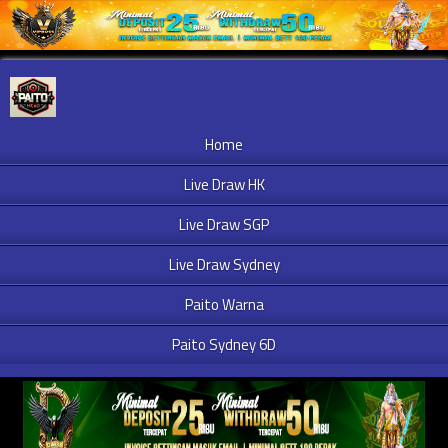
Home
Live Draw HK
Live Draw SGP
Live Draw Sydney
Paito Warna
Paito Sydney 6D