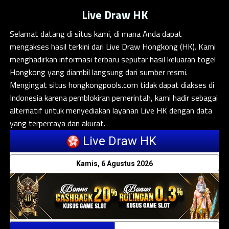
Live Draw HK
Selamat datang di situs kami, di mana Anda dapat
mengakses hasil terkini dari
Live Draw Hongkong
(HK). Kami
menghadirkan informasi terbaru seputar hasil keluaran togel
Hongkong yang diambil langsung dari sumber resmi.
Mengingat situs hongkongpools.com tidak dapat diakses di
Indonesia karena pemblokiran pemerintah, kami hadir sebagai
alternatif untuk menyediakan layanan Live HK dengan data
yang terpercaya dan akurat.