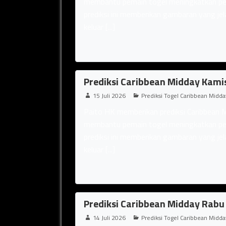
membantu pemain togel meningkatkan pel
prediksi ini memberikan gambaran yang j
keluar [...]
Prediksi Caribbean Midday Kamis
15 Juli 2026
Prediksi Togel Caribbean Midda
Paito HK memberikan prediksi Caribbean M
membantu pemain togel meningkatkan pel
prediksi ini memberikan gambaran yang j
keluar [...]
Prediksi Caribbean Midday Rabu 
14 Juli 2026
Prediksi Togel Caribbean Midda