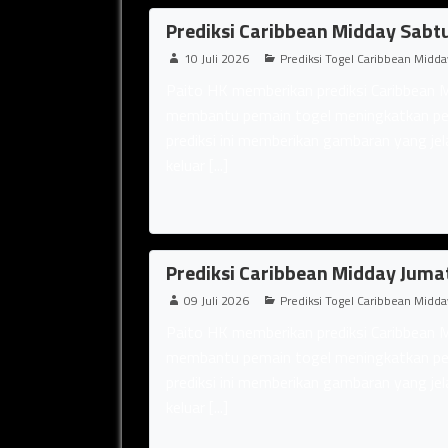
Prediksi Caribbean Midday Sabtu
10 Juli 2026
Prediksi Togel Caribbean Midda
Paito HK memberikan prediksi Caribbean M
membantu pemain togel meningkatkan pel
prediksi ini memberikan gambaran yang j
keluar [...]
Prediksi Caribbean Midday Jumat
09 Juli 2026
Prediksi Togel Caribbean Midda
Paito HK memberikan prediksi Caribbean M
membantu pemain togel meningkatkan pel
prediksi ini memberikan gambaran yang j
keluar [...]