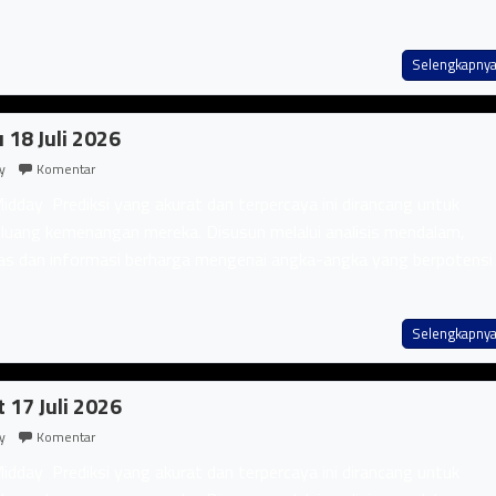
Selengkapny
 18 Juli 2026
y
Komentar
idday Prediksi yang akurat dan terpercaya ini dirancang untuk
uang kemenangan mereka. Disusun melalui analisis mendalam,
elas dan informasi berharga mengenai angka-angka yang berpotensi
Selengkapny
 17 Juli 2026
y
Komentar
idday Prediksi yang akurat dan terpercaya ini dirancang untuk