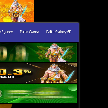
w Sydney
Paito Warna
Paito Sydney 6D