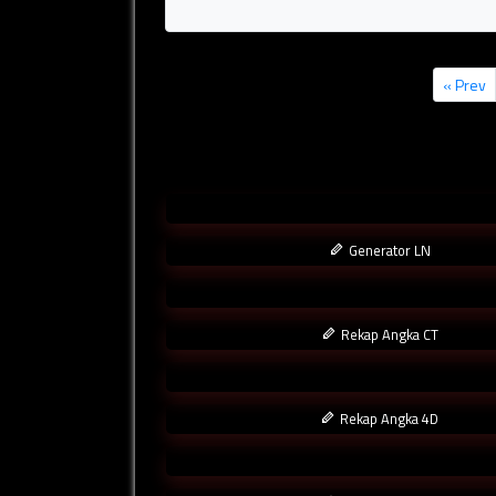
« Prev
Generator LN
Rekap Angka CT
Rekap Angka 4D