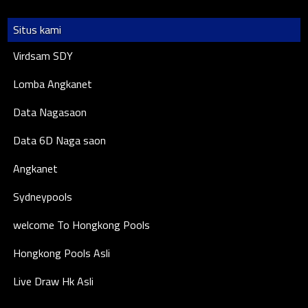
Situs kami
Virdsam SDY
Lomba Angkanet
Data Nagasaon
Data 6D Naga saon
Angkanet
Sydneypools
welcome To Hongkong Pools
Hongkong Pools Asli
Live Draw Hk Asli