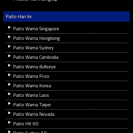
Paito Hari Ini
Paito Warna Singapore
Paito Warna Hongkong
Paito Warna Sydney
Paito Warna Cambodia
Paito Warna Bullseye
Paito Warna Pcso
Paito Warna Korea
Paito Warna Laos
Paito Warna Taipei
Paito Warna Nevada
Paito HK 6D
Paito Sydney 6D