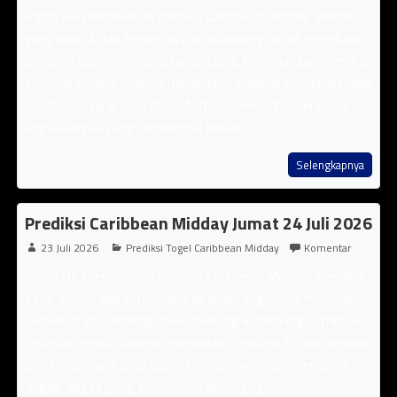
Paito HK memberikan prediksi Caribbean Midday Prediksi
yang akurat dan terpercaya ini dirancang untuk membantu
pemain togel meningkatkan peluang kemenangan mereka.
Disusun melalui analisis mendalam, prediksi ini memberikan
gambaran yang jelas dan informasi berharga mengenai
angka-angka yang berpotensi keluar [...]
Selengkapnya
Prediksi Caribbean Midday Jumat 24 Juli 2026
23 Juli 2026
Prediksi Togel Caribbean Midday
Komentar
Paito HK memberikan prediksi Caribbean Midday Prediksi
yang akurat dan terpercaya ini dirancang untuk membantu
pemain togel meningkatkan peluang kemenangan mereka.
Disusun melalui analisis mendalam, prediksi ini memberikan
gambaran yang jelas dan informasi berharga mengenai
angka-angka yang berpotensi keluar [...]