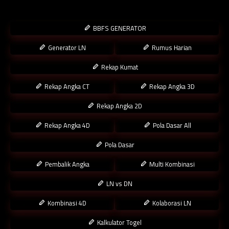
BBFS GENERATOR
Generator LN
Rumus Harian
Rekap Kumat
Rekap Angka CT
Rekap Angka 3D
Rekap Angka 2D
Rekap Angka 4D
Pola Dasar All
Pola Dasar
Pembalik Angka
Multi Kombinasi
LN vs DN
Kombinasi 4D
Kolaborasi LN
Kalkulator Togel