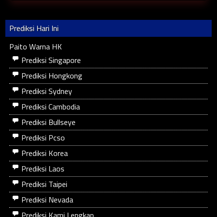
Prediksi Hari Ini
Paito Warna HK
Prediksi Singapore
Prediksi Hongkong
Prediksi Sydney
Prediksi Cambodia
Prediksi Bullseye
Prediksi Pcso
Prediksi Korea
Prediksi Laos
Prediksi Taipei
Prediksi Nevada
Prediksi Kami Lengkap