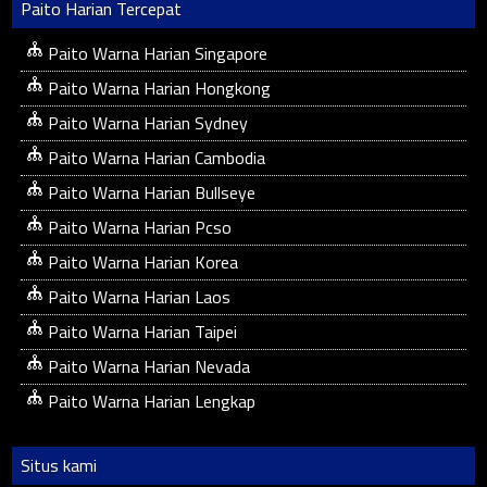
Paito Harian Tercepat
Paito Warna Harian Singapore
Paito Warna Harian Hongkong
Paito Warna Harian Sydney
Paito Warna Harian Cambodia
Paito Warna Harian Bullseye
Paito Warna Harian Pcso
Paito Warna Harian Korea
Paito Warna Harian Laos
Paito Warna Harian Taipei
Paito Warna Harian Nevada
Paito Warna Harian Lengkap
Situs kami