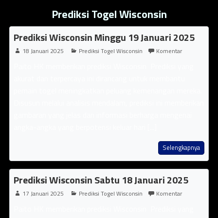
Prediksi Togel Wisconsin
Prediksi Wisconsin Minggu 19 Januari 2025
18 Januari 2025
Prediksi Togel Wisconsin
Komentar
Paito HK memberikan prediksi Wisconsin Prediksi yang
akurat dan terpercaya ini dirancang untuk membantu
pemain togel meningkatkan peluang kemenangan mereka.
Disusun melalui analisis mendalam, prediksi ini memberikan
gambaran yang jelas dan informasi berharga mengenai
angka-angka yang berpotensi keluar hari [...]
Selengkapnya
Prediksi Wisconsin Sabtu 18 Januari 2025
17 Januari 2025
Prediksi Togel Wisconsin
Komentar
Paito HK memberikan prediksi Wisconsin Prediksi yang