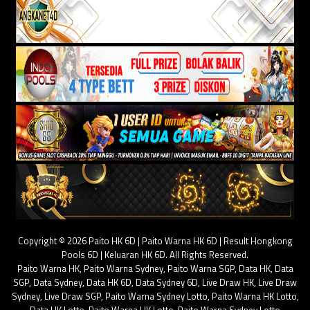
Copyright © 2026 Paito HK 6D | Paito Warna HK 6D | Result Hongkong
Pools 6D | Keluaran HK 6D. All Rights Reserved.
Paito Warna HK
,
Paito Warna Sydney
,
Paito Warna SGP
,
Data HK
,
Data
SGP
,
Data Sydney
,
Data HK 6D
,
Data Sydney 6D
,
Live Draw HK
,
Live Draw
Sydney
,
Live Draw SGP
,
Paito Warna Sydney Lotto
,
Paito Warna HK Lotto
,
Data HK Lotto
,
Paito Warna HK Lotto
,
Paito Warna Sydney Lotto