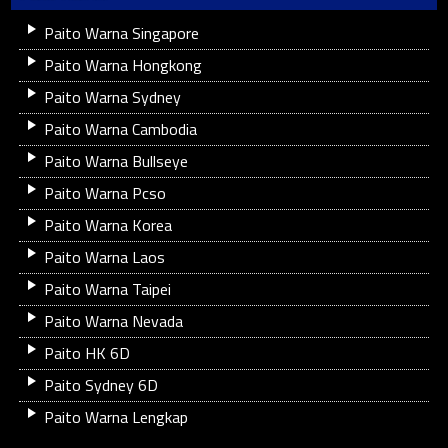
Paito Warna Singapore
Paito Warna Hongkong
Paito Warna Sydney
Paito Warna Cambodia
Paito Warna Bullseye
Paito Warna Pcso
Paito Warna Korea
Paito Warna Laos
Paito Warna Taipei
Paito Warna Nevada
Paito HK 6D
Paito Sydney 6D
Paito Warna Lengkap