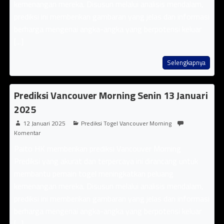
kemenangan mereka. Disusun melalui analisis mendalam,
prediksi ini memberikan gambaran yang jelas dan informasi
berharga mengenai angka-angka yang berpotensi keluar
[...]
Selengkapnya
Prediksi Vancouver Morning Senin 13 Januari
2025
12 Januari 2025
Prediksi Togel Vancouver Morning
Komentar
Paito HK memberikan prediksi Vancouver Morning
Prediksi yang akurat dan terpercaya ini dirancang untuk
membantu pemain togel meningkatkan peluang
kemenangan mereka. Disusun melalui analisis mendalam,
prediksi ini memberikan gambaran yang jelas dan informasi
berharga mengenai angka-angka yang berpotensi keluar
[...]