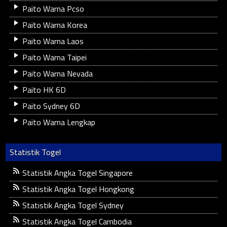
Paito Warna Pcso
Paito Warna Korea
Paito Warna Laos
Paito Warna Taipei
Paito Warna Nevada
Paito HK 6D
Paito Sydney 6D
Paito Warna Lengkap
Statistik Togel
Statistik Angka Togel Singapore
Statistik Angka Togel Hongkong
Statistik Angka Togel Sydney
Statistik Angka Togel Cambodia