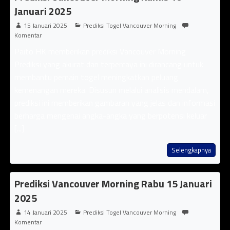
Januari 2025
15 Januari 2025
Prediksi Togel Vancouver Morning
Komentar
Paito HK memberikan prediksi Vancouver Morning
Prediksi yang akurat dan terpercaya ini dirancang untuk
membantu pemain togel meningkatkan peluang
kemenangan mereka. Disusun melalui analisis mendalam,
prediksi ini memberikan gambaran yang jelas dan informasi
berharga mengenai angka-angka yang berpotensi keluar
[...]
Selengkapnya
Prediksi Vancouver Morning Rabu 15 Januari
2025
14 Januari 2025
Prediksi Togel Vancouver Morning
Komentar