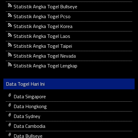
Statistik Angka Togel Bullseye
Statistik Angka Togel Pcso
Statistik Angka Togel Korea
Statistik Angka Togel Laos
Statistik Angka Togel Taipei
Statistik Angka Togel Nevada
Statistik Angka Togel Lengkap
Data Togel Hari Ini
Data Singapore
Data Hongkong
Data Sydney
Data Cambodia
Data Bullseye