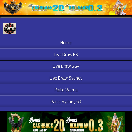
Home
Live Draw HK
Live Draw SGP
Live Draw Sydney
Paito Warna
Paito Sydney 6D