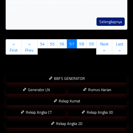
berharga mengenai angka-angka yang berpotensi keluar
[...]
Selengkapnya
«
«
54
55
56
57
58
59
Next
Last
First
Prev
»
»
BBFS GENERATOR
Generator LN
Rumus Harian
Rekap Kumat
Rekap Angka CT
Rekap Angka 3D
Rekap Angka 2D