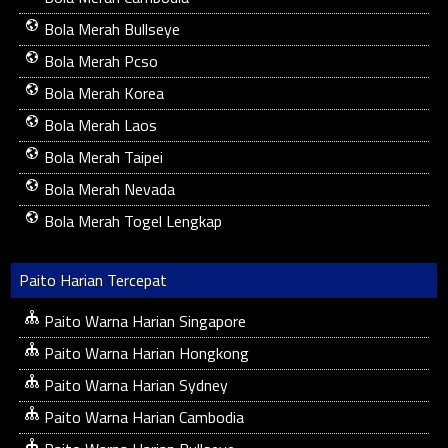
Bola Merah Bullseye
Bola Merah Pcso
Bola Merah Korea
Bola Merah Laos
Bola Merah Taipei
Bola Merah Nevada
Bola Merah Togel Lengkap
Paito Harian Tercepat
Paito Warna Harian Singapore
Paito Warna Harian Hongkong
Paito Warna Harian Sydney
Paito Warna Harian Cambodia