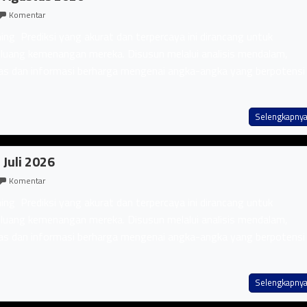
Komentar
ng Prediksi yang akurat dan terpercaya ini dirancang untuk
uang kemenangan mereka. Disusun melalui analisis mendalam,
elas dan informasi berharga mengenai angka-angka yang berpotensi
Selengkapny
 Juli 2026
Komentar
ng Prediksi yang akurat dan terpercaya ini dirancang untuk
uang kemenangan mereka. Disusun melalui analisis mendalam,
elas dan informasi berharga mengenai angka-angka yang berpotensi
Selengkapny