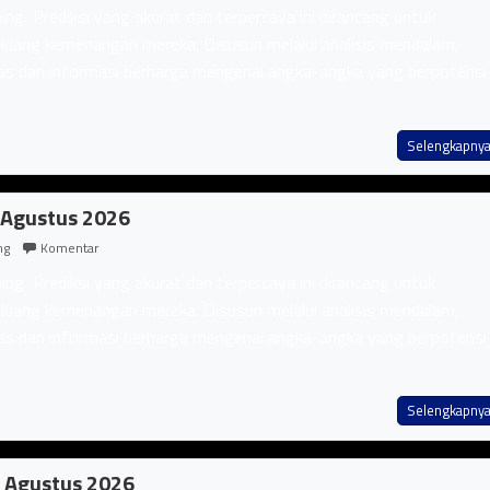
ng Prediksi yang akurat dan terpercaya ini dirancang untuk
uang kemenangan mereka. Disusun melalui analisis mendalam,
elas dan informasi berharga mengenai angka-angka yang berpotensi
Selengkapny
3 Agustus 2026
ng
Komentar
ng Prediksi yang akurat dan terpercaya ini dirancang untuk
uang kemenangan mereka. Disusun melalui analisis mendalam,
elas dan informasi berharga mengenai angka-angka yang berpotensi
Selengkapny
1 Agustus 2026