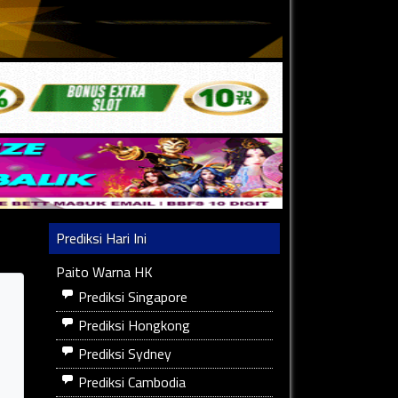
Prediksi Hari Ini
Paito Warna HK
Prediksi Singapore
Prediksi Hongkong
Prediksi Sydney
Prediksi Cambodia