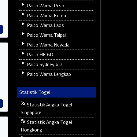
Paito Warna Pcso
Paito Warna Korea
Paito Warna Laos
a
Paito Warna Taipei
Paito Warna Nevada
Paito HK 6D
Paito Sydney 6D
Paito Warna Lengkap
Statistik Togel
a
Statistik Angka Togel
Singapore
Statistik Angka Togel
Hongkong