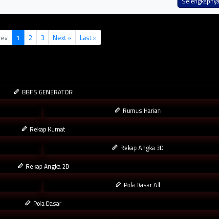
Selengkapny
rev
1
2
3
Next »
Last »
BBFS GENERATOR
Rumus Harian
Rekap Kumat
Rekap Angka 3D
Rekap Angka 2D
Pola Dasar All
Pola Dasar