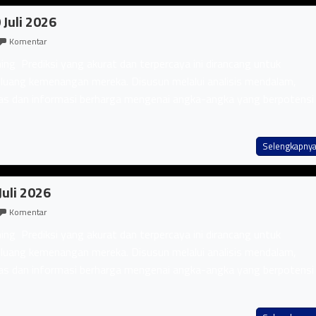
 Juli 2026
Komentar
ng Prediksi yang akurat dan terpercaya ini dirancang untuk
uang kemenangan mereka. Disusun melalui analisis mendalam,
elas dan informasi berharga mengenai angka-angka yang berpotensi
Selengkapny
Juli 2026
Komentar
ng Prediksi yang akurat dan terpercaya ini dirancang untuk
uang kemenangan mereka. Disusun melalui analisis mendalam,
elas dan informasi berharga mengenai angka-angka yang berpotensi