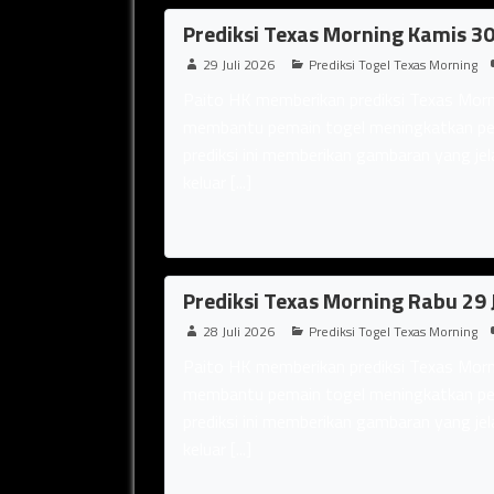
Prediksi Texas Morning Kamis 30
29 Juli 2026
Prediksi Togel Texas Morning
Paito HK memberikan prediksi Texas Morni
membantu pemain togel meningkatkan pel
prediksi ini memberikan gambaran yang j
keluar [...]
Prediksi Texas Morning Rabu 29 
28 Juli 2026
Prediksi Togel Texas Morning
Paito HK memberikan prediksi Texas Morni
membantu pemain togel meningkatkan pel
prediksi ini memberikan gambaran yang j
keluar [...]