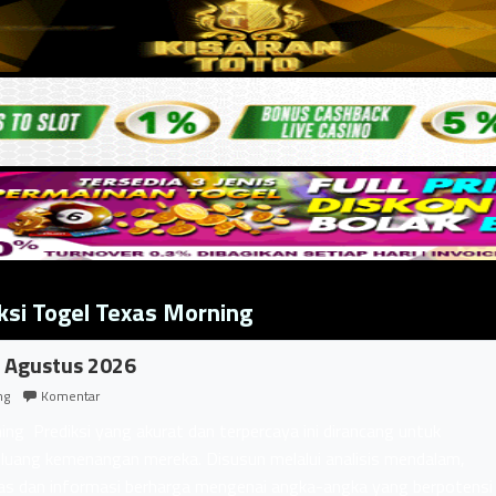
ksi Togel Texas Morning
8 Agustus 2026
ng
Komentar
ng Prediksi yang akurat dan terpercaya ini dirancang untuk
uang kemenangan mereka. Disusun melalui analisis mendalam,
elas dan informasi berharga mengenai angka-angka yang berpotensi