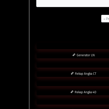
« P
Generator LN
Rekap Angka CT
Rekap Angka 4D