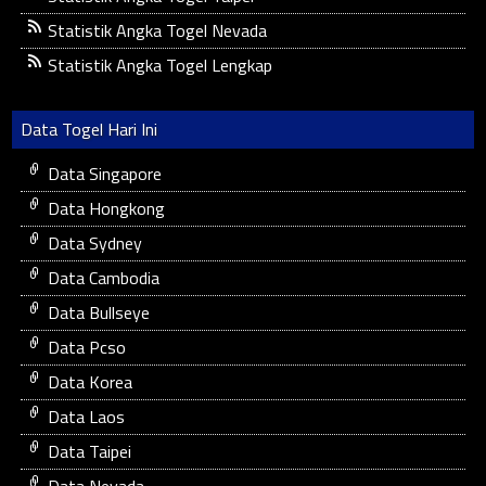
Statistik Angka Togel Nevada
Statistik Angka Togel Lengkap
Data Togel Hari Ini
Data Singapore
Data Hongkong
Data Sydney
Data Cambodia
Data Bullseye
Data Pcso
Data Korea
Data Laos
Data Taipei
Data Nevada