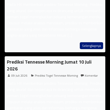
Paito HK memberikan prediksi Tennesse Morning Prediksi
yang akurat dan terpercaya ini dirancang untuk membantu
pemain togel meningkatkan peluang kemenangan mereka.
Disusun melalui analisis mendalam, prediksi ini memberikan
gambaran yang jelas dan informasi berharga mengenai
angka-angka yang berpotensi keluar [...]
Selengkapnya
Prediksi Tennesse Morning Jumat 10 Juli
2026
09 Juli 2026
Prediksi Togel Tennesse Morning
Komentar
Paito HK memberikan prediksi Tennesse Morning Prediksi
yang akurat dan terpercaya ini dirancang untuk membantu
pemain togel meningkatkan peluang kemenangan mereka.
Disusun melalui analisis mendalam, prediksi ini memberikan
gambaran yang jelas dan informasi berharga mengenai