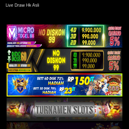
Live Draw Hk Asli