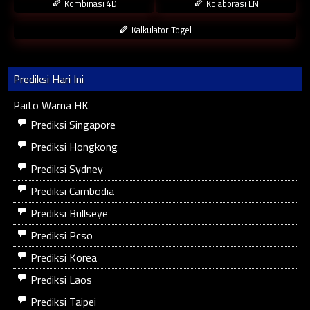
Kombinasi 4D
Kolaborasi LN
Kalkulator Togel
Prediksi Hari Ini
Paito Warna HK
Prediksi Singapore
Prediksi Hongkong
Prediksi Sydney
Prediksi Cambodia
Prediksi Bullseye
Prediksi Pcso
Prediksi Korea
Prediksi Laos
Prediksi Taipei