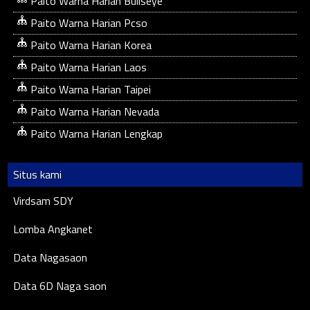
Paito Warna Harian Bullseye
Paito Warna Harian Pcso
Paito Warna Harian Korea
Paito Warna Harian Laos
Paito Warna Harian Taipei
Paito Warna Harian Nevada
Paito Warna Harian Lengkap
Situs kami
Virdsam SDY
Lomba Angkanet
Data Nagasaon
Data 6D Naga saon