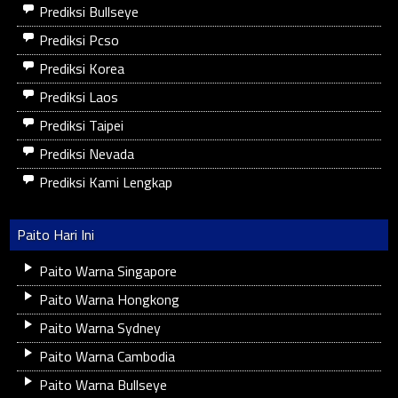
Prediksi Bullseye
Prediksi Pcso
Prediksi Korea
Prediksi Laos
Prediksi Taipei
Prediksi Nevada
Prediksi Kami Lengkap
Paito Hari Ini
Paito Warna Singapore
Paito Warna Hongkong
Paito Warna Sydney
Paito Warna Cambodia
Paito Warna Bullseye