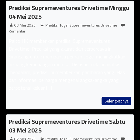
Prediksi Supremeventures Drivetime Minggu
04 Mei 2025
03 Mei 2025
Prediksi Togel Supremeventures Drivetime
Komentar
Paito HK memberikan prediksi Supremeventures
Drivetime Prediksi yang akurat dan terpercaya ini
dirancang untuk membantu pemain togel meningkatkan
peluang kemenangan mereka. Disusun melalui analisis
mendalam, prediksi ini memberikan gambaran yang jelas
dan informasi berharga mengenai angka-angka yang
berpotensi keluar [...]
Selengkapnya
Prediksi Supremeventures Drivetime Sabtu
03 Mei 2025
02 Mei 2025
Prediksi Togel Supremeventures Drivetime