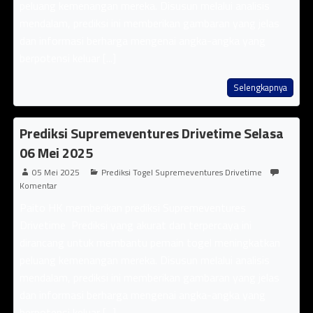
peluang kemenangan mereka. Disusun melalui analisis
mendalam, prediksi ini memberikan gambaran yang jelas
dan informasi berharga mengenai angka-angka yang
berpotensi keluar [...]
Selengkapnya
Prediksi Supremeventures Drivetime Selasa
06 Mei 2025
05 Mei 2025
Prediksi Togel Supremeventures Drivetime
Komentar
Paito HK memberikan prediksi Supremeventures
Drivetime Prediksi yang akurat dan terpercaya ini
dirancang untuk membantu pemain togel meningkatkan
peluang kemenangan mereka. Disusun melalui analisis
mendalam, prediksi ini memberikan gambaran yang jelas
dan informasi berharga mengenai angka-angka yang
berpotensi keluar [...]