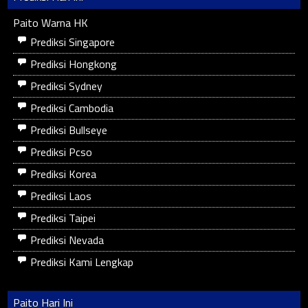
Paito Warna HK
Prediksi Singapore
Prediksi Hongkong
Prediksi Sydney
Prediksi Cambodia
Prediksi Bullseye
Prediksi Pcso
Prediksi Korea
Prediksi Laos
Prediksi Taipei
Prediksi Nevada
Prediksi Kami Lengkap
Paito Hari Ini