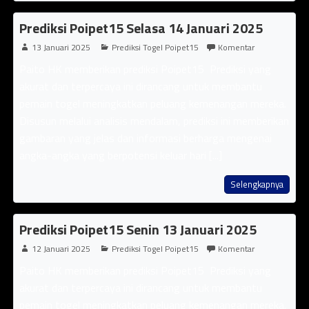
Prediksi Poipet15 Selasa 14 Januari 2025
13 Januari 2025
Prediksi Togel Poipet15
Komentar
Paito HK memberikan prediksi Poipet15 Prediksi yang
akurat dan terpercaya ini dirancang untuk membantu
pemain togel meningkatkan peluang kemenangan mereka.
Disusun melalui analisis mendalam, prediksi ini memberikan
gambaran yang jelas dan informasi berharga mengenai
angka-angka yang berpotensi keluar hari [...]
Selengkapnya
Prediksi Poipet15 Senin 13 Januari 2025
12 Januari 2025
Prediksi Togel Poipet15
Komentar
Paito HK memberikan prediksi Poipet15 Prediksi yang
akurat dan terpercaya ini dirancang untuk membantu
pemain togel meningkatkan peluang kemenangan mereka.