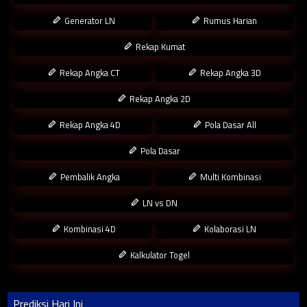
Generator LN
Rumus Harian
Rekap Kumat
Rekap Angka CT
Rekap Angka 3D
Rekap Angka 2D
Rekap Angka 4D
Pola Dasar All
Pola Dasar
Pembalik Angka
Multi Kombinasi
LN vs DN
Kombinasi 4D
Kolaborasi LN
Kalkulator Togel
Prediksi Hari Ini