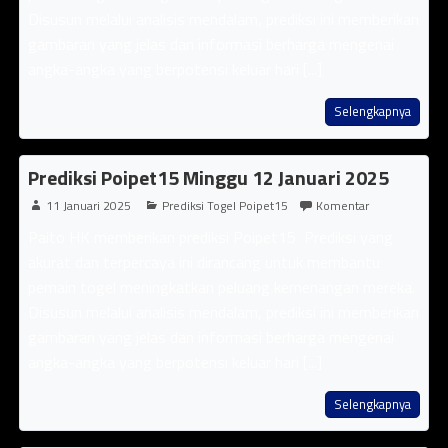
Disusun melalui analisis mendalam, prediksi ini memberikan
gambaran yang jelas dan informasi berharga mengenai
angka-angka yang berpotensi keluar hari [...]
Selengkapnya
Prediksi Poipet15 Minggu 12 Januari 2025
11 Januari 2025
Prediksi Togel Poipet15
Komentar
Paito HK memberikan prediksi Poipet15 Prediksi yang
akurat dan terpercaya ini dirancang untuk membantu
pemain togel meningkatkan peluang kemenangan mereka.
Disusun melalui analisis mendalam, prediksi ini memberikan
gambaran yang jelas dan informasi berharga mengenai
angka-angka yang berpotensi keluar hari [...]
Selengkapnya