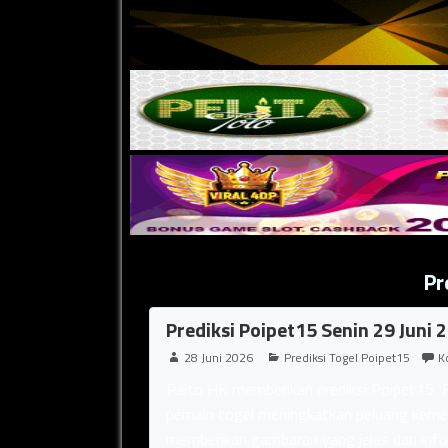
Pr
Prediksi Poipet15 Senin 29 Juni 
28 Juni 2026
Prediksi Togel Poipet15
K
Paito HK memberikan prediksi Poipet15 P
pemain togel meningkatkan peluang kemena
memberikan gambaran yang jelas dan info