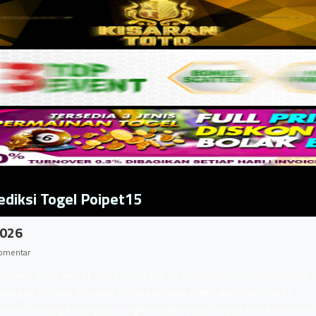
ediksi Togel Poipet15
2026
omentar
rediksi yang akurat dan terpercaya ini dirancang untuk membantu
ngan mereka. Disusun melalui analisis mendalam, prediksi ini
rmasi berharga mengenai angka-angka yang berpotensi keluar hari