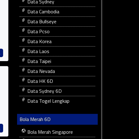
Data Sydney
Data Cambodia
Data Bullseye
Data Pcso
Data Korea
Data Laos
a
Data Taipei
Data Nevada
Data HK 6D
Data Sydney 6D
Data Togel Lengkap
Bola Merah 6D
a
Bola Merah Singapore