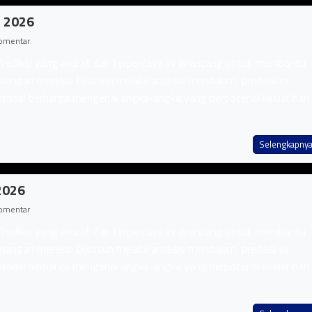
i 2026
omentar
rediksi yang akurat dan terpercaya ini dirancang untuk membantu
ngan mereka. Disusun melalui analisis mendalam, prediksi ini
rmasi berharga mengenai angka-angka yang berpotensi keluar hari
Selengkapny
 2026
omentar
rediksi yang akurat dan terpercaya ini dirancang untuk membantu
ngan mereka. Disusun melalui analisis mendalam, prediksi ini
rmasi berharga mengenai angka-angka yang berpotensi keluar hari