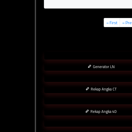
« First
« Pre
Generator LN
Rekap Angka CT
Rekap Angka 4D