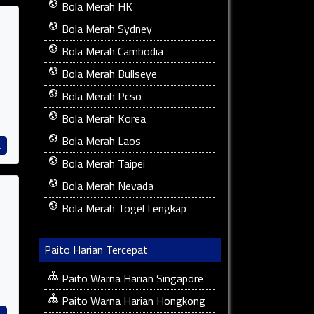
Bola Merah HK
Bola Merah Sydney
Bola Merah Cambodia
Bola Merah Bullseye
Bola Merah Pcso
Bola Merah Korea
Bola Merah Laos
a
Bola Merah Taipei
Bola Merah Nevada
Bola Merah Togel Lengkap
Paito Harian Tercepat
Paito Warna Harian Singapore
Paito Warna Harian Hongkong