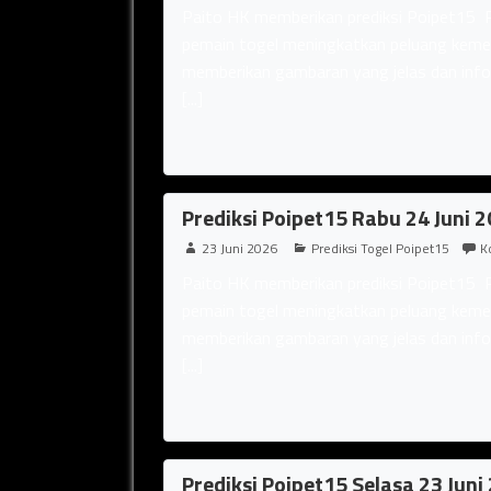
Paito HK memberikan prediksi Poipet15 P
pemain togel meningkatkan peluang kemena
memberikan gambaran yang jelas dan info
[...]
Prediksi Poipet15 Rabu 24 Juni 
23 Juni 2026
Prediksi Togel Poipet15
K
Paito HK memberikan prediksi Poipet15 P
pemain togel meningkatkan peluang kemena
memberikan gambaran yang jelas dan info
[...]
Prediksi Poipet15 Selasa 23 Juni