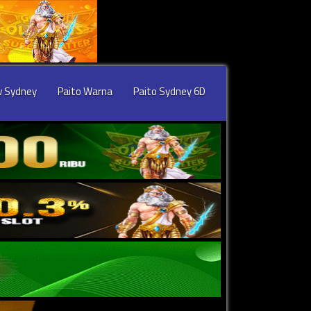
w Sydney
Paito Warna
Paito Sydney 6D