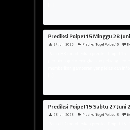
[...]
Prediksi Poipet15 Minggu 28 Jun
27 Juni 2026
Prediksi Togel Poipet15
K
Paito HK memberikan prediksi Poipet15 P
pemain togel meningkatkan peluang kemena
memberikan gambaran yang jelas dan info
[...]
Prediksi Poipet15 Sabtu 27 Juni
26 Juni 2026
Prediksi Togel Poipet15
K
Paito HK memberikan prediksi Poipet15 P