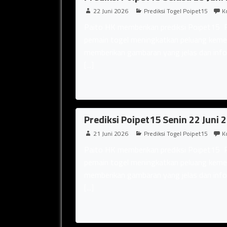
22 Juni 2026
Prediksi Togel Poipet15
K
Paito HK memberikan prediksi Poipet15 P
pemain togel meningkatkan peluang kemena
memberikan gambaran yang jelas dan info
[...]
Prediksi Poipet15 Senin 22 Juni 
21 Juni 2026
Prediksi Togel Poipet15
K
Paito HK memberikan prediksi Poipet15 P
pemain togel meningkatkan peluang kemena
memberikan gambaran yang jelas dan info
[...]