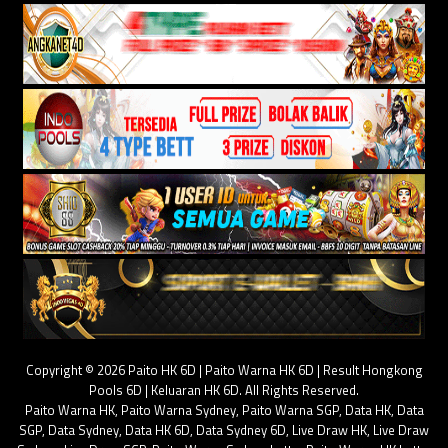
Copyright © 2026 Paito HK 6D | Paito Warna HK 6D | Result Hongkong
Pools 6D | Keluaran HK 6D. All Rights Reserved.
Paito Warna HK
,
Paito Warna Sydney
,
Paito Warna SGP
,
Data HK
,
Data
SGP
,
Data Sydney
,
Data HK 6D
,
Data Sydney 6D
,
Live Draw HK
,
Live Draw