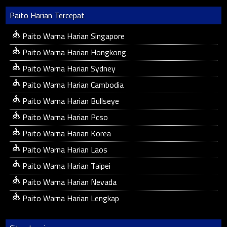
Paito Harian Tercepat
Paito Warna Harian Singapore
Paito Warna Harian Hongkong
Paito Warna Harian Sydney
Paito Warna Harian Cambodia
Paito Warna Harian Bullseye
Paito Warna Harian Pcso
Paito Warna Harian Korea
Paito Warna Harian Laos
Paito Warna Harian Taipei
Paito Warna Harian Nevada
Paito Warna Harian Lengkap