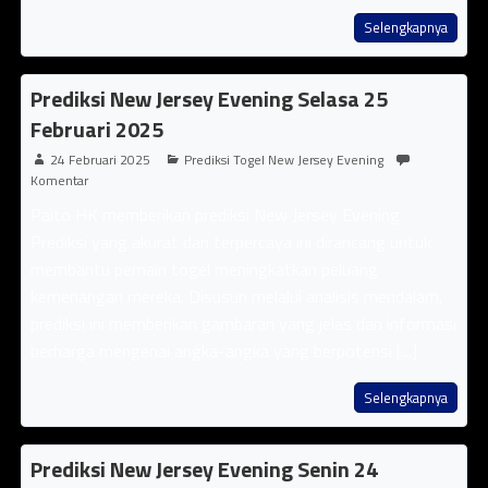
Selengkapnya
Prediksi New Jersey Evening Selasa 25
Februari 2025
24 Februari 2025
Prediksi Togel New Jersey Evening
Komentar
Paito HK memberikan prediksi New Jersey Evening
Prediksi yang akurat dan terpercaya ini dirancang untuk
membantu pemain togel meningkatkan peluang
kemenangan mereka. Disusun melalui analisis mendalam,
prediksi ini memberikan gambaran yang jelas dan informasi
berharga mengenai angka-angka yang berpotensi [...]
Selengkapnya
Prediksi New Jersey Evening Senin 24