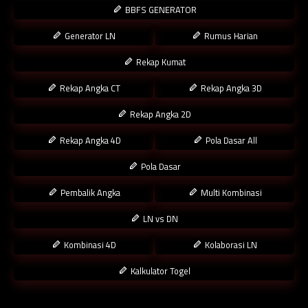
BBFS GENERATOR
Generator LN
Rumus Harian
Rekap Kumat
Rekap Angka CT
Rekap Angka 3D
Rekap Angka 2D
Rekap Angka 4D
Pola Dasar All
Pola Dasar
Pembalik Angka
Multi Kombinasi
LN vs DN
Kombinasi 4D
Kolaborasi LN
Kalkulator Togel