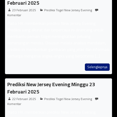
Februari 2025
23 Februari 2025
Prediksi Togel New Jersey Evening
Komentar
Paito HK memberikan prediksi New Jersey Evening
Prediksi yang akurat dan terpercaya ini dirancang untuk
membantu pemain togel meningkatkan peluang
kemenangan mereka. Disusun melalui analisis mendalam,
prediksi ini memberikan gambaran yang jelas dan informasi
berharga mengenai angka-angka yang berpotensi [...]
Selengkapnya
Prediksi New Jersey Evening Minggu 23
Februari 2025
22 Februari 2025
Prediksi Togel New Jersey Evening
Komentar
Paito HK memberikan prediksi New Jersey Evening