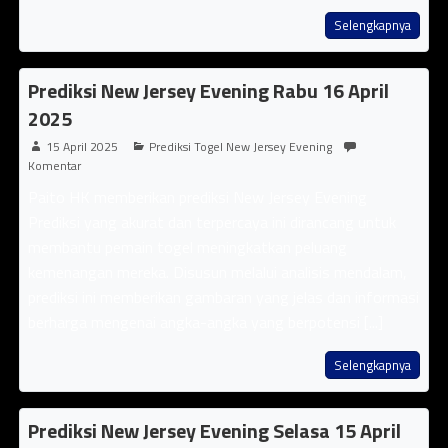
Selengkapnya
Prediksi New Jersey Evening Rabu 16 April
2025
15 April 2025
Prediksi Togel New Jersey Evening
Komentar
Paito HK memberikan prediksi New Jersey Evening
Prediksi yang akurat dan terpercaya ini dirancang untuk
membantu pemain togel meningkatkan peluang
kemenangan mereka. Disusun melalui analisis mendalam,
prediksi ini memberikan gambaran yang jelas dan informasi
berharga mengenai angka-angka yang berpotensi [...]
Selengkapnya
Prediksi New Jersey Evening Selasa 15 April