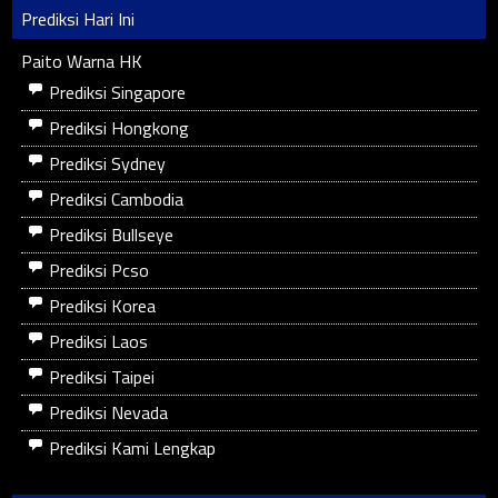
Prediksi Hari Ini
Paito Warna HK
Prediksi Singapore
Prediksi Hongkong
Prediksi Sydney
Prediksi Cambodia
Prediksi Bullseye
Prediksi Pcso
Prediksi Korea
Prediksi Laos
Prediksi Taipei
Prediksi Nevada
Prediksi Kami Lengkap