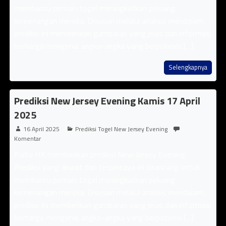
membantu pemain togel meningkatkan peluang
kemenangan mereka. Disusun melalui analisis mendalam,
prediksi ini memberikan gambaran yang jelas dan informasi
berharga mengenai angka-angka yang berpotensi [...]
Selengkapnya
Prediksi New Jersey Evening Kamis 17 April
2025
16 April 2025
Prediksi Togel New Jersey Evening
Komentar
Paito HK memberikan prediksi New Jersey Evening
Prediksi yang akurat dan terpercaya ini dirancang untuk
membantu pemain togel meningkatkan peluang
kemenangan mereka. Disusun melalui analisis mendalam,
prediksi ini memberikan gambaran yang jelas dan informasi
berharga mengenai angka-angka yang berpotensi [...]