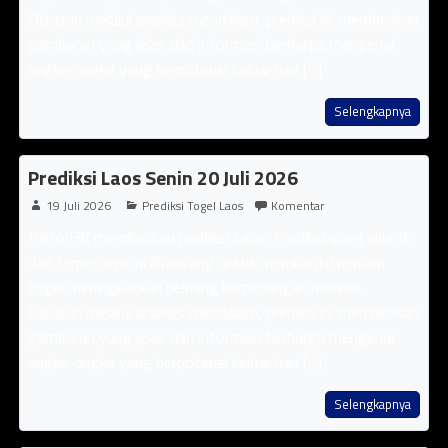
Disusun melalui analisis mendalam, prediksi ini memberikan
gambaran yang jelas dan informasi berharga mengenai
angka-angka yang berpotensi keluar hari [...]
Selengkapnya
Prediksi Laos Senin 20 Juli 2026
19 Juli 2026
Prediksi Togel Laos
Komentar
Paito HK memberikan prediksi Laos Prediksi yang akurat
dan terpercaya ini dirancang untuk membantu pemain
togel meningkatkan peluang kemenangan mereka.
Disusun melalui analisis mendalam, prediksi ini memberikan
gambaran yang jelas dan informasi berharga mengenai
angka-angka yang berpotensi keluar hari [...]
Selengkapnya