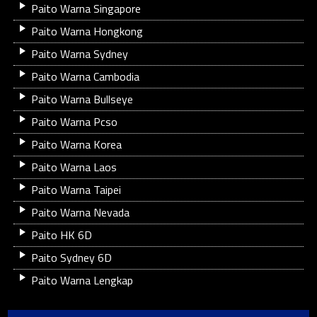
Paito Warna Singapore
Paito Warna Hongkong
Paito Warna Sydney
Paito Warna Cambodia
Paito Warna Bullseye
Paito Warna Pcso
Paito Warna Korea
Paito Warna Laos
Paito Warna Taipei
Paito Warna Nevada
Paito HK 6D
Paito Sydney 6D
Paito Warna Lengkap