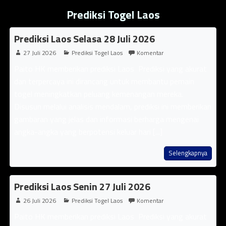
Prediksi Togel Laos
Prediksi Laos Selasa 28 Juli 2026
27 Juli 2026
Prediksi Togel Laos
Komentar
Paito HK memberikan prediksi Laos Prediksi yang akurat
dan terpercaya ini dirancang untuk membantu pemain
togel meningkatkan peluang kemenangan mereka.
Disusun melalui analisis mendalam, prediksi ini memberikan
gambaran yang jelas dan informasi berharga mengenai
angka-angka yang berpotensi keluar hari [...]
Selengkapnya
Prediksi Laos Senin 27 Juli 2026
26 Juli 2026
Prediksi Togel Laos
Komentar
Paito HK memberikan prediksi Laos Prediksi yang akurat