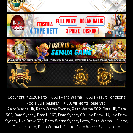
Copyright © 2026 Paito HK 6D | Paito Warna HK 6D | Result Hongkong
Pools 6D | Keluaran HK 6D. All Rights Reserved.
Paito Warna HK
,
Paito Warna Sydney
,
Paito Warna SGP
,
Data HK
,
Data
SGP
,
Data Sydney
,
Data HK 6D
,
Data Sydney 6D
,
Live Draw HK
,
Live Draw
Sydney
,
Live Draw SGP
,
Paito Warna Sydney Lotto
,
Paito Warna HK Lotto
,
Data HK Lotto
,
Paito Warna HK Lotto
,
Paito Warna Sydney Lotto