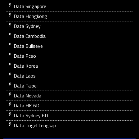
Data Singapore
Data Hongkong
Data Sydney
Data Cambodia
Data Bullseye
Data Pcso
Data Korea
Data Laos
Data Taipei
Data Nevada
Data HK 6D
Data Sydney 6D
Data Togel Lengkap