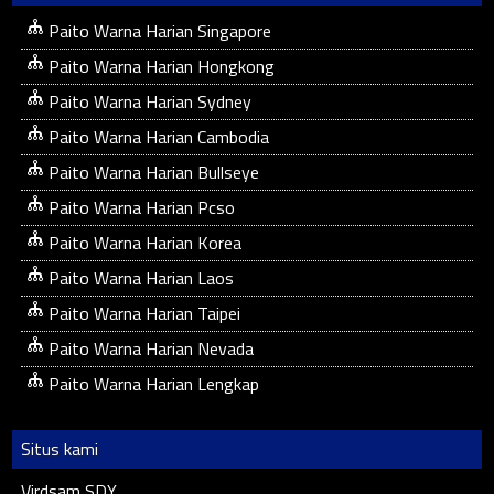
Paito Warna Harian Singapore
Paito Warna Harian Hongkong
Paito Warna Harian Sydney
Paito Warna Harian Cambodia
Paito Warna Harian Bullseye
Paito Warna Harian Pcso
Paito Warna Harian Korea
Paito Warna Harian Laos
Paito Warna Harian Taipei
Paito Warna Harian Nevada
Paito Warna Harian Lengkap
Situs kami
Virdsam SDY