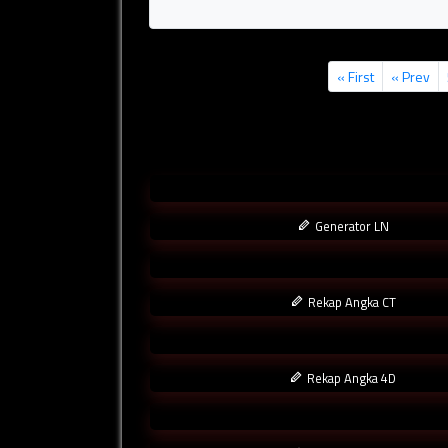
« First
« Prev
Generator LN
Rekap Angka CT
Rekap Angka 4D