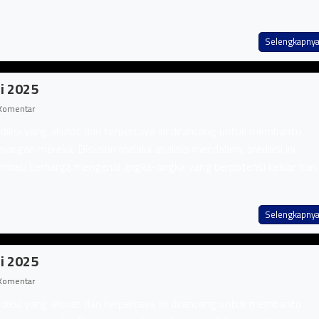
Selengkapny
ri 2025
Komentar
ediksi yang akurat dan terpercaya ini dirancang untuk membantu
ngan mereka. Disusun melalui analisis mendalam, prediksi ini
rmasi berharga mengenai angka-angka yang berpotensi keluar hari
Selengkapny
ri 2025
Komentar
ediksi yang akurat dan terpercaya ini dirancang untuk membantu