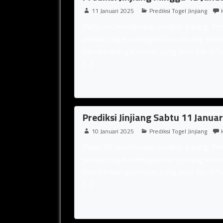
11 Januari 2025
Prediksi Togel Jinjiang
Paito HK memberikan prediksi Jinjiang Pr
pemain togel meningkatkan peluang kemena
memberikan gambaran yang jelas dan info
[...]
Prediksi Jinjiang Sabtu 11 Janua
10 Januari 2025
Prediksi Togel Jinjiang
Paito HK memberikan prediksi Jinjiang Pr
pemain togel meningkatkan peluang kemena
memberikan gambaran yang jelas dan info
[...]