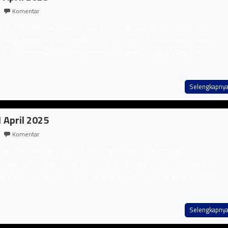
Komentar
ning Prediksi yang akurat dan terpercaya ini dirancang untuk
uang kemenangan mereka. Disusun melalui analisis mendalam,
elas dan informasi berharga mengenai angka-angka yang berpotensi
Selengkapny
1 April 2025
Komentar
ning Prediksi yang akurat dan terpercaya ini dirancang untuk
uang kemenangan mereka. Disusun melalui analisis mendalam,
elas dan informasi berharga mengenai angka-angka yang berpotensi
Selengkapny