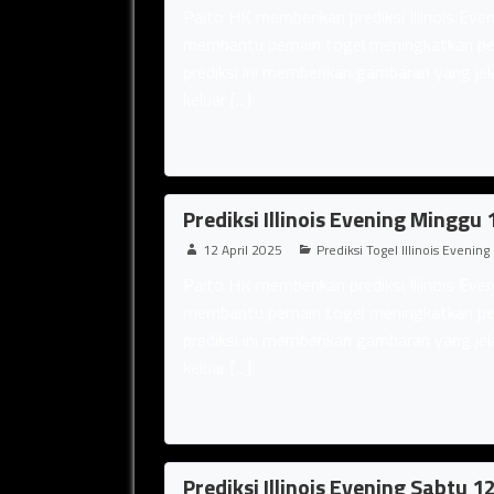
Paito HK memberikan prediksi Illinois Eve
membantu pemain togel meningkatkan pel
prediksi ini memberikan gambaran yang j
keluar [...]
Prediksi Illinois Evening Minggu 
12 April 2025
Prediksi Togel Illinois Evening
Paito HK memberikan prediksi Illinois Eve
membantu pemain togel meningkatkan pel
prediksi ini memberikan gambaran yang j
keluar [...]
Prediksi Illinois Evening Sabtu 1