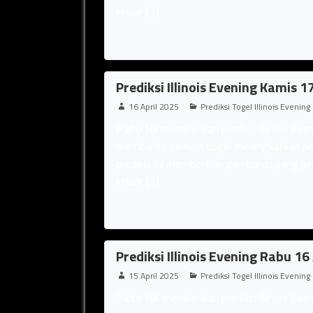
keluar [...]
Prediksi Illinois Evening Kamis 1
16 April 2025
Prediksi Togel Illinois Evening
Paito HK memberikan prediksi Illinois Eve
membantu pemain togel meningkatkan pel
prediksi ini memberikan gambaran yang j
keluar [...]
Prediksi Illinois Evening Rabu 16
15 April 2025
Prediksi Togel Illinois Evening
Paito HK memberikan prediksi Illinois Eve