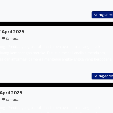
Selengkapny
7 April 2025
Komentar
ning Prediksi yang akurat dan terpercaya ini dirancang untuk
uang kemenangan mereka. Disusun melalui analisis mendalam,
elas dan informasi berharga mengenai angka-angka yang berpotensi
Selengkapny
 April 2025
Komentar
ning Prediksi yang akurat dan terpercaya ini dirancang untuk