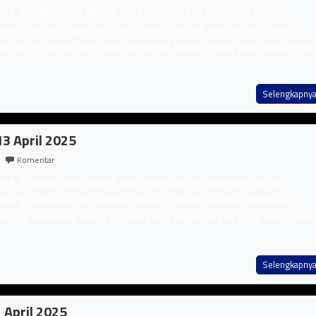
ning Prediksi yang akurat dan terpercaya ini dirancang untuk
uang kemenangan mereka. Disusun melalui analisis mendalam,
elas dan informasi berharga mengenai angka-angka yang berpotensi
Selengkapny
13 April 2025
Komentar
ning Prediksi yang akurat dan terpercaya ini dirancang untuk
uang kemenangan mereka. Disusun melalui analisis mendalam,
elas dan informasi berharga mengenai angka-angka yang berpotensi
Selengkapny
2 April 2025