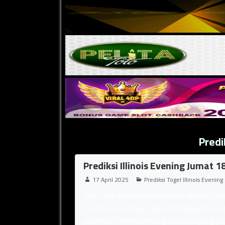
Predi
Prediksi Illinois Evening Jumat 1
17 April 2025
Prediksi Togel Illinois Evening
Paito HK memberikan prediksi Illinois Eve
membantu pemain togel meningkatkan pel
prediksi ini memberikan gambaran yang j