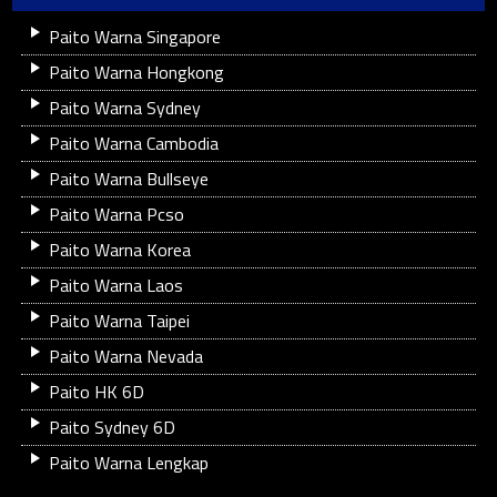
Paito Warna Singapore
Paito Warna Hongkong
Paito Warna Sydney
Paito Warna Cambodia
Paito Warna Bullseye
Paito Warna Pcso
Paito Warna Korea
Paito Warna Laos
Paito Warna Taipei
Paito Warna Nevada
Paito HK 6D
Paito Sydney 6D
Paito Warna Lengkap