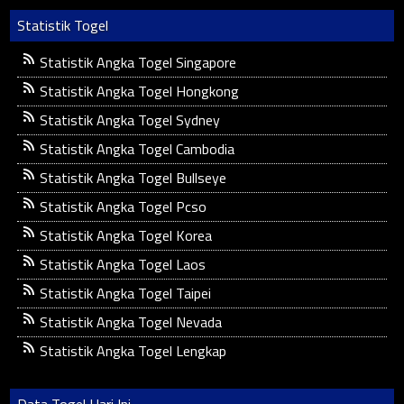
Statistik Togel
Statistik Angka Togel Singapore
Statistik Angka Togel Hongkong
Statistik Angka Togel Sydney
Statistik Angka Togel Cambodia
Statistik Angka Togel Bullseye
Statistik Angka Togel Pcso
Statistik Angka Togel Korea
Statistik Angka Togel Laos
Statistik Angka Togel Taipei
Statistik Angka Togel Nevada
Statistik Angka Togel Lengkap
Data Togel Hari Ini