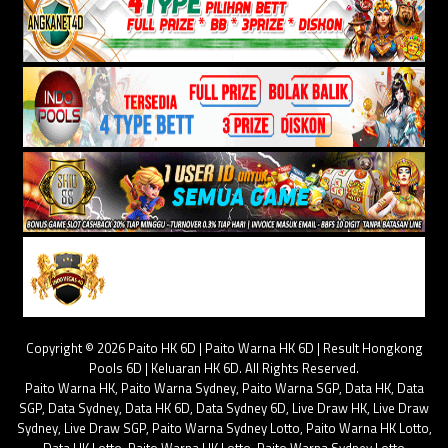
Copyright © 2026 Paito HK 6D | Paito Warna HK 6D | Result Hongkong
Pools 6D | Keluaran HK 6D. All Rights Reserved.
Paito Warna HK
,
Paito Warna Sydney
,
Paito Warna SGP
,
Data HK
,
Data
SGP
,
Data Sydney
,
Data HK 6D
,
Data Sydney 6D
,
Live Draw HK
,
Live Draw
Sydney
,
Live Draw SGP
,
Paito Warna Sydney Lotto
,
Paito Warna HK Lotto
,
Data HK Lotto
,
Paito Warna HK Lotto
,
Paito Warna Sydney Lotto