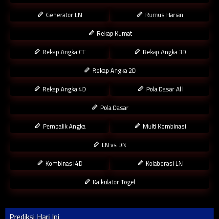
Generator LN
Rumus Harian
Rekap Kumat
Rekap Angka CT
Rekap Angka 3D
Rekap Angka 2D
Rekap Angka 4D
Pola Dasar All
Pola Dasar
Pembalik Angka
Multi Kombinasi
LN vs DN
Kombinasi 4D
Kolaborasi LN
Kalkulator Togel
Prediksi Hari Ini