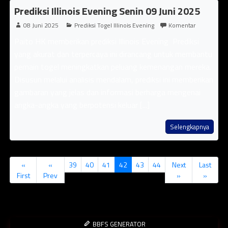
Prediksi Illinois Evening Senin 09 Juni 2025
08 Juni 2025
Prediksi Togel Illinois Evening
Komentar
Paito HK memberikan prediksi Illinois Evening Prediksi
yang akurat dan terpercaya ini dirancang untuk membantu
pemain togel meningkatkan peluang kemenangan mereka.
Disusun melalui analisis mendalam, prediksi ini memberikan
gambaran yang jelas dan informasi berharga mengenai
angka-angka yang berpotensi keluar [...]
Selengkapnya
«
«
39
40
41
42
43
44
Next
Last
First
Prev
»
»
BBFS GENERATOR