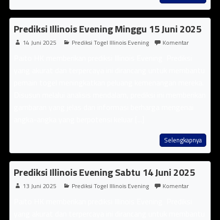
Prediksi Illinois Evening Minggu 15 Juni 2025
14 Juni 2025
Prediksi Togel Illinois Evening
Komentar
Paito HK memberikan prediksi Illinois Evening Prediksi
yang akurat dan terpercaya ini dirancang untuk membantu
pemain togel meningkatkan peluang kemenangan mereka.
Disusun melalui analisis mendalam, prediksi ini memberikan
gambaran yang jelas dan informasi berharga mengenai
angka-angka yang berpotensi keluar [...]
Selengkapnya
Prediksi Illinois Evening Sabtu 14 Juni 2025
13 Juni 2025
Prediksi Togel Illinois Evening
Komentar
Paito HK memberikan prediksi Illinois Evening Prediksi
yang akurat dan terpercaya ini dirancang untuk membantu