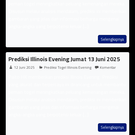
pemain togel meningkatkan peluang kemenangan mereka.
Disusun melalui analisis mendalam, prediksi ini memberikan
gambaran yang jelas dan informasi berharga mengenai
angka-angka yang berpotensi keluar [...]
Selengkapnya
Prediksi Illinois Evening Jumat 13 Juni 2025
12 Juni 2025
Prediksi Togel Illinois Evening
Komentar
Paito HK memberikan prediksi Illinois Evening Prediksi
yang akurat dan terpercaya ini dirancang untuk membantu
pemain togel meningkatkan peluang kemenangan mereka.
Disusun melalui analisis mendalam, prediksi ini memberikan
gambaran yang jelas dan informasi berharga mengenai
angka-angka yang berpotensi keluar [...]
Selengkapnya