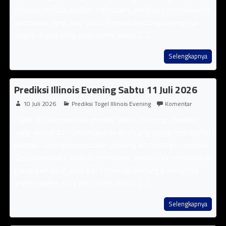
Disusun melalui analisis mendalam, prediksi ini memberikan
gambaran yang jelas dan informasi berharga mengenai
angka-angka yang berpotensi keluar [...]
Selengkapnya
Prediksi Illinois Evening Sabtu 11 Juli 2026
10 Juli 2026
Prediksi Togel Illinois Evening
Komentar
Paito HK memberikan prediksi Illinois Evening Prediksi
yang akurat dan terpercaya ini dirancang untuk membantu
pemain togel meningkatkan peluang kemenangan mereka.
Disusun melalui analisis mendalam, prediksi ini memberikan
gambaran yang jelas dan informasi berharga mengenai
angka-angka yang berpotensi keluar [...]
Selengkapnya