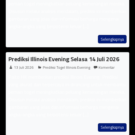
pemain togel meningkatkan peluang kemenangan mereka.
Disusun melalui analisis mendalam, prediksi ini memberikan
gambaran yang jelas dan informasi berharga mengenai
angka-angka yang berpotensi keluar [...]
Selengkapnya
Prediksi Illinois Evening Selasa 14 Juli 2026
13 Juli 2026
Prediksi Togel Illinois Evening
Komentar
Paito HK memberikan prediksi Illinois Evening Prediksi
yang akurat dan terpercaya ini dirancang untuk membantu
pemain togel meningkatkan peluang kemenangan mereka.
Disusun melalui analisis mendalam, prediksi ini memberikan
gambaran yang jelas dan informasi berharga mengenai
angka-angka yang berpotensi keluar [...]
Selengkapnya