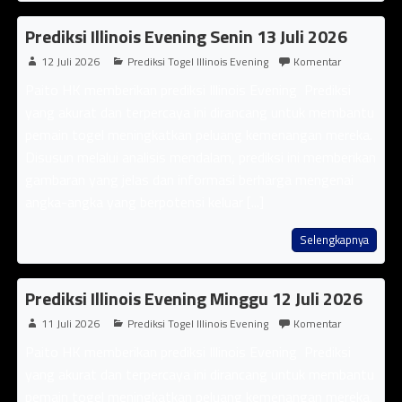
Prediksi Illinois Evening Senin 13 Juli 2026
12 Juli 2026
Prediksi Togel Illinois Evening
Komentar
Paito HK memberikan prediksi Illinois Evening Prediksi
yang akurat dan terpercaya ini dirancang untuk membantu
pemain togel meningkatkan peluang kemenangan mereka.
Disusun melalui analisis mendalam, prediksi ini memberikan
gambaran yang jelas dan informasi berharga mengenai
angka-angka yang berpotensi keluar [...]
Selengkapnya
Prediksi Illinois Evening Minggu 12 Juli 2026
11 Juli 2026
Prediksi Togel Illinois Evening
Komentar
Paito HK memberikan prediksi Illinois Evening Prediksi
yang akurat dan terpercaya ini dirancang untuk membantu
pemain togel meningkatkan peluang kemenangan mereka.