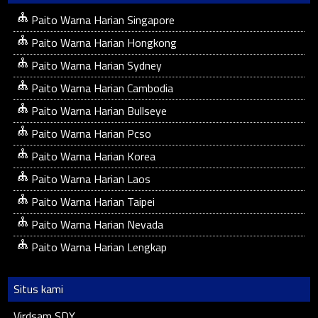
Paito Warna Harian Singapore
Paito Warna Harian Hongkong
Paito Warna Harian Sydney
Paito Warna Harian Cambodia
Paito Warna Harian Bullseye
Paito Warna Harian Pcso
Paito Warna Harian Korea
Paito Warna Harian Laos
Paito Warna Harian Taipei
Paito Warna Harian Nevada
Paito Warna Harian Lengkap
Situs kami
Virdsam SDY