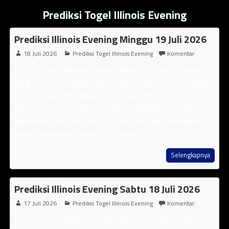
Prediksi Togel Illinois Evening
Prediksi Illinois Evening Minggu 19 Juli 2026
18 Juli 2026
Prediksi Togel Illinois Evening
Komentar
Paito HK memberikan prediksi Illinois Evening Prediksi
yang akurat dan terpercaya ini dirancang untuk membantu
pemain togel meningkatkan peluang kemenangan mereka.
Disusun melalui analisis mendalam, prediksi ini memberikan
gambaran yang jelas dan informasi berharga mengenai
angka-angka yang berpotensi keluar [...]
Selengkapnya
Prediksi Illinois Evening Sabtu 18 Juli 2026
17 Juli 2026
Prediksi Togel Illinois Evening
Komentar
Paito HK memberikan prediksi Illinois Evening Prediksi