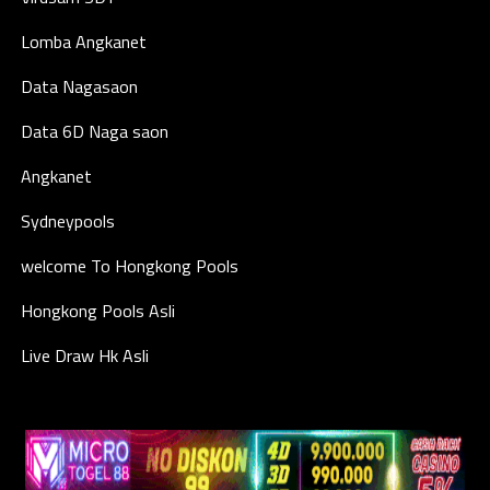
Lomba Angkanet
Data Nagasaon
Data 6D Naga saon
Angkanet
Sydneypools
welcome To Hongkong Pools
Hongkong Pools Asli
Live Draw Hk Asli