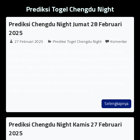
Prediksi Togel Chengdu Night
Prediksi Chengdu Night Jumat 28 Februari
2025
27 Februari 2025
Prediksi Togel Chengdu Night
Komentar
Paito HK memberikan prediksi Chengdu Night Prediksi
yang akurat dan terpercaya ini dirancang untuk membantu
pemain togel meningkatkan peluang kemenangan mereka.
Disusun melalui analisis mendalam, prediksi ini memberikan
gambaran yang jelas dan informasi berharga mengenai
angka-angka yang berpotensi keluar [...]
Selengkapnya
Prediksi Chengdu Night Kamis 27 Februari
2025