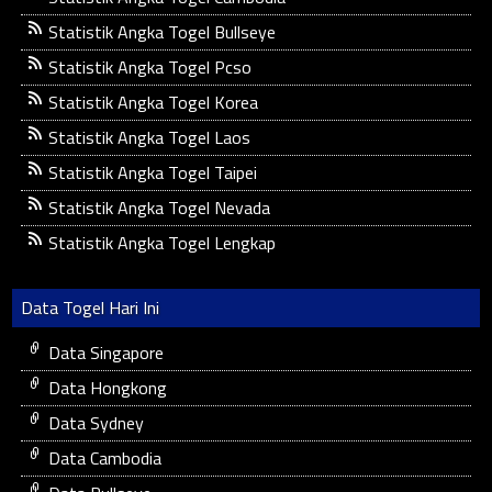
Statistik Angka Togel Bullseye
Statistik Angka Togel Pcso
Statistik Angka Togel Korea
Statistik Angka Togel Laos
Statistik Angka Togel Taipei
Statistik Angka Togel Nevada
Statistik Angka Togel Lengkap
Data Togel Hari Ini
Data Singapore
Data Hongkong
Data Sydney
Data Cambodia