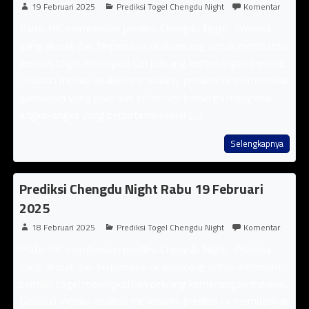
19 Februari 2025
Prediksi Togel Chengdu Night
Komentar
Paito HK memberikan prediksi Chengdu Night Prediksi
yang akurat dan terpercaya ini dirancang untuk membantu
pemain togel meningkatkan peluang kemenangan mereka.
Disusun melalui analisis mendalam, prediksi ini memberikan
gambaran yang jelas dan informasi berharga mengenai
angka-angka yang berpotensi keluar [...]
Selengkapnya
Prediksi Chengdu Night Rabu 19 Februari
2025
18 Februari 2025
Prediksi Togel Chengdu Night
Komentar
Paito HK memberikan prediksi Chengdu Night Prediksi
yang akurat dan terpercaya ini dirancang untuk membantu
pemain togel meningkatkan peluang kemenangan mereka.
Disusun melalui analisis mendalam, prediksi ini memberikan