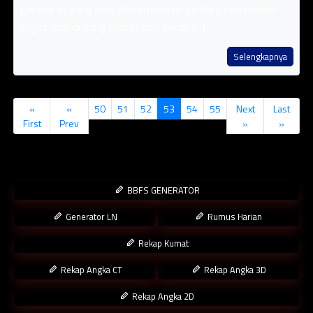
gambaran yang jelas dan informasi berharga mengenai
angka-angka yang berpotensi keluar [...]
Selengkapnya
«
«
50
51
52
53
54
55
Next
Last
First
Prev
»
»
BBFS GENERATOR
Generator LN
Rumus Harian
Rekap Kumat
Rekap Angka CT
Rekap Angka 3D
Rekap Angka 2D