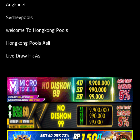
Angkanet
Sydneypools
welcome To Hongkong Pools
Hongkong Pools Asli
Live Draw Hk Asli