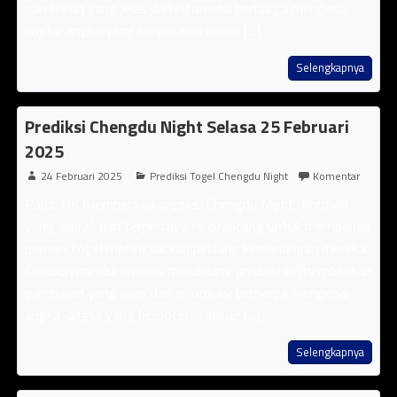
gambaran yang jelas dan informasi berharga mengenai
angka-angka yang berpotensi keluar [...]
Selengkapnya
Prediksi Chengdu Night Selasa 25 Februari
2025
24 Februari 2025
Prediksi Togel Chengdu Night
Komentar
Paito HK memberikan prediksi Chengdu Night Prediksi
yang akurat dan terpercaya ini dirancang untuk membantu
pemain togel meningkatkan peluang kemenangan mereka.
Disusun melalui analisis mendalam, prediksi ini memberikan
gambaran yang jelas dan informasi berharga mengenai
angka-angka yang berpotensi keluar [...]
Selengkapnya