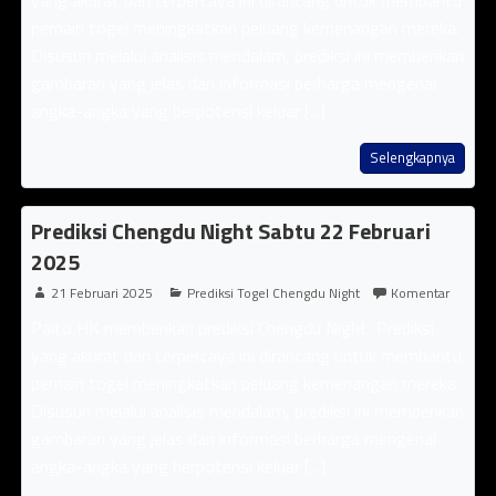
pemain togel meningkatkan peluang kemenangan mereka.
Disusun melalui analisis mendalam, prediksi ini memberikan
gambaran yang jelas dan informasi berharga mengenai
angka-angka yang berpotensi keluar [...]
Selengkapnya
Prediksi Chengdu Night Sabtu 22 Februari
2025
21 Februari 2025
Prediksi Togel Chengdu Night
Komentar
Paito HK memberikan prediksi Chengdu Night Prediksi
yang akurat dan terpercaya ini dirancang untuk membantu
pemain togel meningkatkan peluang kemenangan mereka.
Disusun melalui analisis mendalam, prediksi ini memberikan
gambaran yang jelas dan informasi berharga mengenai
angka-angka yang berpotensi keluar [...]