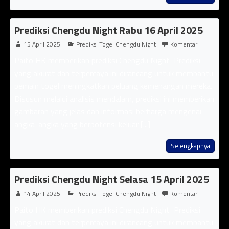
Prediksi Chengdu Night Rabu 16 April 2025
15 April 2025
Prediksi Togel Chengdu Night
Komentar
Paito HK memberikan prediksi Chengdu Night Prediksi
yang akurat dan terpercaya ini dirancang untuk membantu
pemain togel meningkatkan peluang kemenangan mereka.
Disusun melalui analisis mendalam, prediksi ini memberikan
gambaran yang jelas dan informasi berharga mengenai
angka-angka yang berpotensi keluar [...]
Selengkapnya
Prediksi Chengdu Night Selasa 15 April 2025
14 April 2025
Prediksi Togel Chengdu Night
Komentar
Paito HK memberikan prediksi Chengdu Night Prediksi
yang akurat dan terpercaya ini dirancang untuk membantu