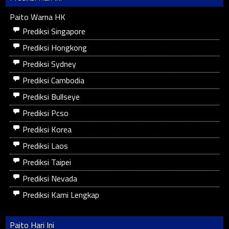
Paito Warna HK
Prediksi Singapore
Prediksi Hongkong
Prediksi Sydney
Prediksi Cambodia
Prediksi Bullseye
Prediksi Pcso
Prediksi Korea
Prediksi Laos
Prediksi Taipei
Prediksi Nevada
Prediksi Kami Lengkap
Paito Hari Ini