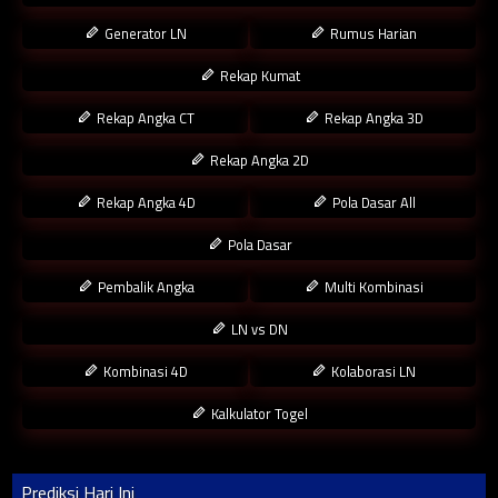
Generator LN
Rumus Harian
Rekap Kumat
Rekap Angka CT
Rekap Angka 3D
Rekap Angka 2D
Rekap Angka 4D
Pola Dasar All
Pola Dasar
Pembalik Angka
Multi Kombinasi
LN vs DN
Kombinasi 4D
Kolaborasi LN
Kalkulator Togel
Prediksi Hari Ini