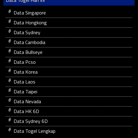
Data Singapore
Data Hongkong
Data Sydney
Data Cambodia
Data Bullseye
Data Pcso
Data Korea
Data Laos
Data Taipei
Data Nevada
Data HK 6D
Data Sydney 6D
Data Togel Lengkap