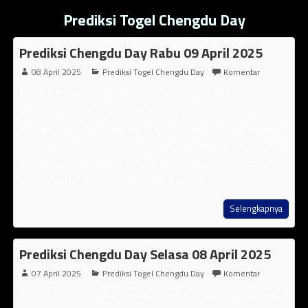
Prediksi Togel Chengdu Day
Prediksi Chengdu Day Rabu 09 April 2025
08 April 2025
Prediksi Togel Chengdu Day
Komentar
Paito HK memberikan prediksi Chengdu Day Prediksi yang
akurat dan terpercaya ini dirancang untuk membantu
pemain togel meningkatkan peluang kemenangan mereka.
Disusun melalui analisis mendalam, prediksi ini memberikan
gambaran yang jelas dan informasi berharga mengenai
angka-angka yang berpotensi keluar [...]
Selengkapnya
Prediksi Chengdu Day Selasa 08 April 2025
07 April 2025
Prediksi Togel Chengdu Day
Komentar
Paito HK memberikan prediksi Chengdu Day Prediksi yang