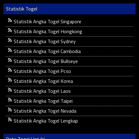
Statistik Togel
Statistik Angka Togel Singapore
Statistik Angka Togel Hongkong
Statistik Angka Togel Sydney
Statistik Angka Togel Cambodia
Statistik Angka Togel Bullseye
Statistik Angka Togel Pcso
Statistik Angka Togel Korea
Statistik Angka Togel Laos
Statistik Angka Togel Taipei
Statistik Angka Togel Nevada
Statistik Angka Togel Lengkap
Data Togel Hari Ini