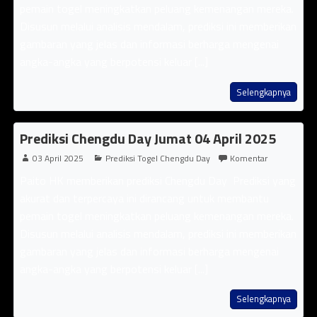
pemain togel meningkatkan peluang kemenangan mereka.
Disusun melalui analisis mendalam, prediksi ini memberikan
gambaran yang jelas dan informasi berharga mengenai
angka-angka yang berpotensi keluar [...]
Selengkapnya
Prediksi Chengdu Day Jumat 04 April 2025
03 April 2025
Prediksi Togel Chengdu Day
Komentar
Paito HK memberikan prediksi Chengdu Day Prediksi yang
akurat dan terpercaya ini dirancang untuk membantu
pemain togel meningkatkan peluang kemenangan mereka.
Disusun melalui analisis mendalam, prediksi ini memberikan
gambaran yang jelas dan informasi berharga mengenai
angka-angka yang berpotensi keluar [...]
Selengkapnya