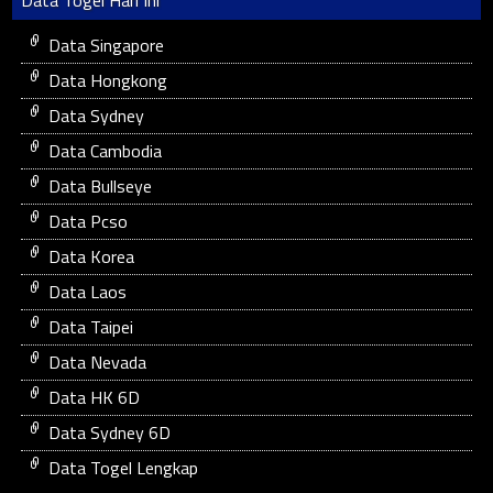
Data Singapore
Data Hongkong
Data Sydney
Data Cambodia
Data Bullseye
Data Pcso
Data Korea
Data Laos
Data Taipei
Data Nevada
Data HK 6D
Data Sydney 6D
Data Togel Lengkap