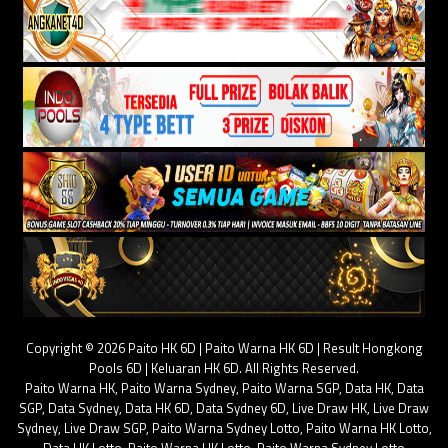
Copyright © 2026 Paito HK 6D | Paito Warna HK 6D | Result Hongkong
Pools 6D | Keluaran HK 6D. All Rights Reserved.
Paito Warna HK
,
Paito Warna Sydney
,
Paito Warna SGP
,
Data HK
,
Data
SGP
,
Data Sydney
,
Data HK 6D
,
Data Sydney 6D
,
Live Draw HK
,
Live Draw
Sydney
,
Live Draw SGP
,
Paito Warna Sydney Lotto
,
Paito Warna HK Lotto
,
Data HK Lotto
,
Paito Warna HK Lotto
,
Paito Warna Sydney Lotto