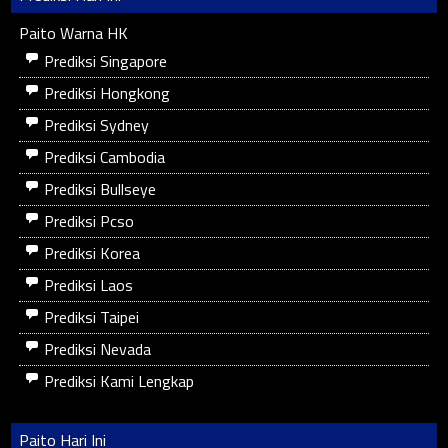
Paito Warna HK
Prediksi Singapore
Prediksi Hongkong
Prediksi Sydney
Prediksi Cambodia
Prediksi Bullseye
Prediksi Pcso
Prediksi Korea
Prediksi Laos
Prediksi Taipei
Prediksi Nevada
Prediksi Kami Lengkap
Paito Hari Ini