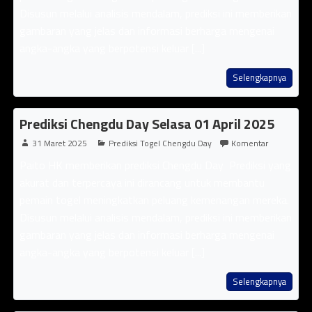
Disusun melalui analisis mendalam, prediksi ini memberikan
gambaran yang jelas dan informasi berharga mengenai
angka-angka yang berpotensi keluar [...]
Selengkapnya
Prediksi Chengdu Day Selasa 01 April 2025
31 Maret 2025
Prediksi Togel Chengdu Day
Komentar
Paito HK memberikan prediksi Chengdu Day Prediksi yang
akurat dan terpercaya ini dirancang untuk membantu
pemain togel meningkatkan peluang kemenangan mereka.
Disusun melalui analisis mendalam, prediksi ini memberikan
gambaran yang jelas dan informasi berharga mengenai
angka-angka yang berpotensi keluar [...]
Selengkapnya