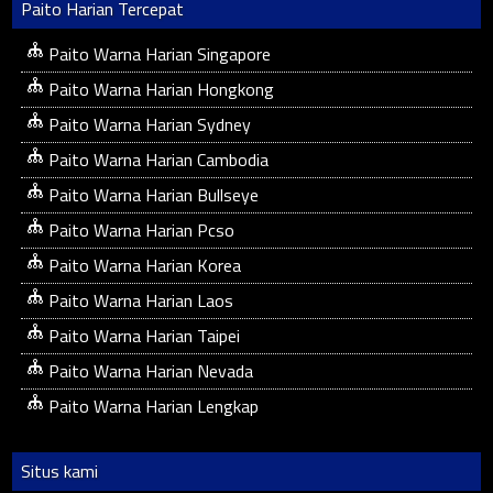
Paito Harian Tercepat
Paito Warna Harian Singapore
Paito Warna Harian Hongkong
Paito Warna Harian Sydney
Paito Warna Harian Cambodia
Paito Warna Harian Bullseye
Paito Warna Harian Pcso
Paito Warna Harian Korea
Paito Warna Harian Laos
Paito Warna Harian Taipei
Paito Warna Harian Nevada
Paito Warna Harian Lengkap
Situs kami