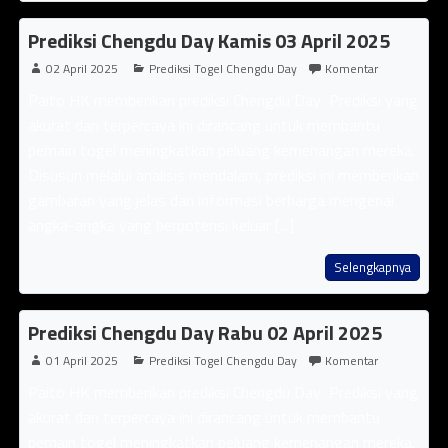
Prediksi Chengdu Day Kamis 03 April 2025
02 April 2025
Prediksi Togel Chengdu Day
Komentar
Paito HK memberikan prediksi Chengdu Day Prediksi yang
akurat dan terpercaya ini dirancang untuk membantu
pemain togel meningkatkan peluang kemenangan mereka.
Disusun melalui analisis mendalam, prediksi ini memberikan
gambaran yang jelas dan informasi berharga mengenai
angka-angka yang berpotensi keluar [...]
Selengkapnya
Prediksi Chengdu Day Rabu 02 April 2025
01 April 2025
Prediksi Togel Chengdu Day
Komentar
Paito HK memberikan prediksi Chengdu Day Prediksi yang
akurat dan terpercaya ini dirancang untuk membantu
pemain togel meningkatkan peluang kemenangan mereka.