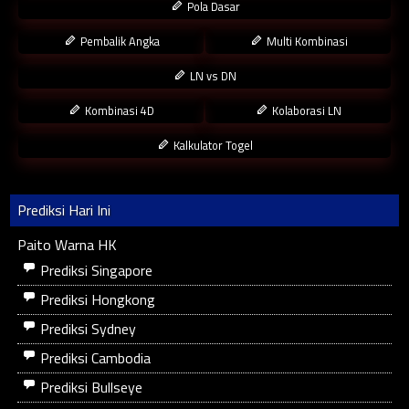
Pola Dasar
Pembalik Angka
Multi Kombinasi
LN vs DN
Kombinasi 4D
Kolaborasi LN
Kalkulator Togel
Prediksi Hari Ini
Paito Warna HK
Prediksi Singapore
Prediksi Hongkong
Prediksi Sydney
Prediksi Cambodia
Prediksi Bullseye