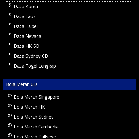
Data Korea
Data Laos
Data Taipei
Data Nevada
Data HK 6D
Data Sydney 6D
Data Togel Lengkap
Bola Merah 6D
Bola Merah Singapore
Bola Merah HK
Bola Merah Sydney
Bola Merah Cambodia
Bola Merah Bullseye