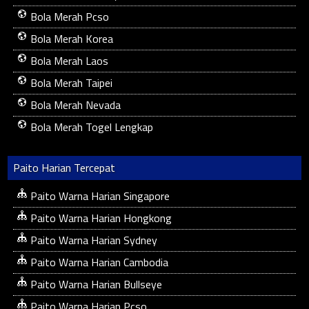
Bola Merah Pcso
Bola Merah Korea
Bola Merah Laos
Bola Merah Taipei
Bola Merah Nevada
Bola Merah Togel Lengkap
Paito Harian Tercepat
Paito Warna Harian Singapore
Paito Warna Harian Hongkong
Paito Warna Harian Sydney
Paito Warna Harian Cambodia
Paito Warna Harian Bullseye
Paito Warna Harian Pcso