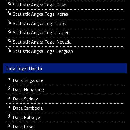
Statistik Angka Togel Pcso
Statistik Angka Togel Korea
Statistik Angka Togel Laos
Statistik Angka Togel Taipei
Statistik Angka Togel Nevada
Statistik Angka Togel Lengkap
Data Togel Hari Ini
Data Singapore
Data Hongkong
Data Sydney
Data Cambodia
Data Bullseye
Data Pcso