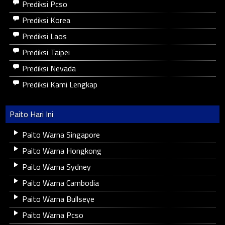
Prediksi Pcso
Prediksi Korea
Prediksi Laos
Prediksi Taipei
Prediksi Nevada
Prediksi Kami Lengkap
Paito Hari Ini
Paito Warna Singapore
Paito Warna Hongkong
Paito Warna Sydney
Paito Warna Cambodia
Paito Warna Bullseye
Paito Warna Pcso