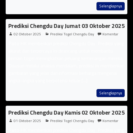
Selengkapnya
Prediksi Chengdu Day Jumat 03 Oktober 2025
02 Oktober 2025
Prediksi Togel Chengdu Day
Komentar
Paito HK memberikan prediksi Chengdu Day Prediksi yang
akurat dan terpercaya ini dirancang untuk membantu
pemain togel meningkatkan peluang kemenangan mereka.
Disusun melalui analisis mendalam, prediksi ini memberikan
gambaran yang jelas dan informasi berharga mengenai
angka-angka yang berpotensi keluar [...]
Selengkapnya
Prediksi Chengdu Day Kamis 02 Oktober 2025
01 Oktober 2025
Prediksi Togel Chengdu Day
Komentar
Paito HK memberikan prediksi Chengdu Day Prediksi yang