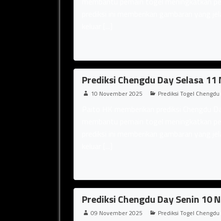
membantu pemain togel meningkatkan pel
prediksi ini memberikan gambaran yang j
keluar [...]
Prediksi Chengdu Day Selasa 1
10 November 2025
Prediksi Togel Chengdu
Paito HK memberikan prediksi Chengdu Day
membantu pemain togel meningkatkan pel
prediksi ini memberikan gambaran yang j
keluar [...]
Prediksi Chengdu Day Senin 10
09 November 2025
Prediksi Togel Chengdu