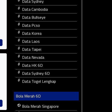
Data Sydney
Data Cambodia
Data Bullseye
Data Pcso
Data Korea
Data Laos
a
Data Taipei
Data Nevada
Data HK 6D
Data Sydney 6D
Data Togel Lengkap
Bola Merah 6D
a
Bola Merah Singapore