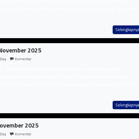
uang kemenangan mereka. Disusun melalui analisis mendalam,
elas dan informasi berharga mengenai angka-angka yang berpotensi
Selengkapny
1 November 2025
 Day
Komentar
 Prediksi yang akurat dan terpercaya ini dirancang untuk
uang kemenangan mereka. Disusun melalui analisis mendalam,
elas dan informasi berharga mengenai angka-angka yang berpotensi
Selengkapny
 November 2025
 Day
Komentar