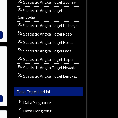
Statistik Angka Togel Sydney
Statistik Angka Togel
Cambodia
Statistik Angka Togel Bullseye
Statistik Angka Togel Pcso
a
Statistik Angka Togel Korea
Statistik Angka Togel Laos
Statistik Angka Togel Taipei
Statistik Angka Togel Nevada
Statistik Angka Togel Lengkap
Data Togel Hari Ini
a
Data Singapore
Data Hongkong