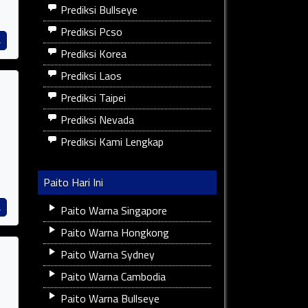
Prediksi Bullseye
Prediksi Pcso
a
Prediksi Korea
Prediksi Laos
Prediksi Taipei
Prediksi Nevada
Prediksi Kami Lengkap
Paito Hari Ini
a
Paito Warna Singapore
Paito Warna Hongkong
Paito Warna Sydney
Paito Warna Cambodia
Paito Warna Bullseye