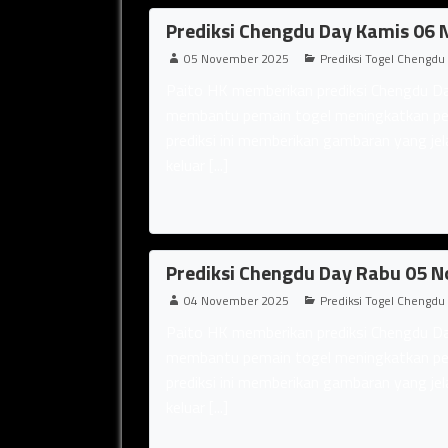
Prediksi Chengdu Day Kamis 06
05 November 2025
Prediksi Togel Chengdu
Paito HK memberikan prediksi Chengdu Day
membantu pemain togel meningkatkan pel
prediksi ini memberikan gambaran yang j
keluar [...]
Prediksi Chengdu Day Rabu 05 
04 November 2025
Prediksi Togel Chengdu
Paito HK memberikan prediksi Chengdu Day
membantu pemain togel meningkatkan pel
prediksi ini memberikan gambaran yang j
keluar [...]