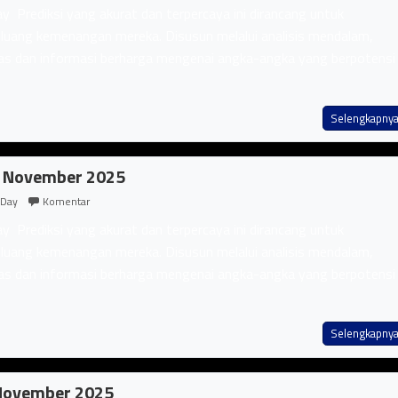
 Prediksi yang akurat dan terpercaya ini dirancang untuk
uang kemenangan mereka. Disusun melalui analisis mendalam,
elas dan informasi berharga mengenai angka-angka yang berpotensi
Selengkapny
9 November 2025
 Day
Komentar
 Prediksi yang akurat dan terpercaya ini dirancang untuk
uang kemenangan mereka. Disusun melalui analisis mendalam,
elas dan informasi berharga mengenai angka-angka yang berpotensi
Selengkapny
 November 2025