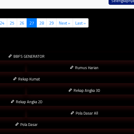
Selengkapny
24
25
26
27
28
29
Next »
Last »
BBFS GENERATOR
Rumus Harian
Rekap Kumat
Rekap Angka 3D
Rekap Angka 2D
Pola Dasar All
Pola Dasar