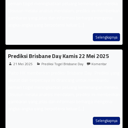
pemain togel meningkatkan peluang kemenangan mereka.
Disusun melalui analisis mendalam, prediksi ini memberikan
gambaran yang jelas dan informasi berharga mengenai
angka-angka yang berpotensi keluar [...]
Selengkapnya
Prediksi Brisbane Day Kamis 22 Mei 2025
21 Mei 2025
Prediksi Togel Brisbane Day
Komentar
Paito HK memberikan prediksi Brisbane Day Prediksi yang
akurat dan terpercaya ini dirancang untuk membantu
pemain togel meningkatkan peluang kemenangan mereka.
Disusun melalui analisis mendalam, prediksi ini memberikan
gambaran yang jelas dan informasi berharga mengenai
angka-angka yang berpotensi keluar [...]
Selengkapnya