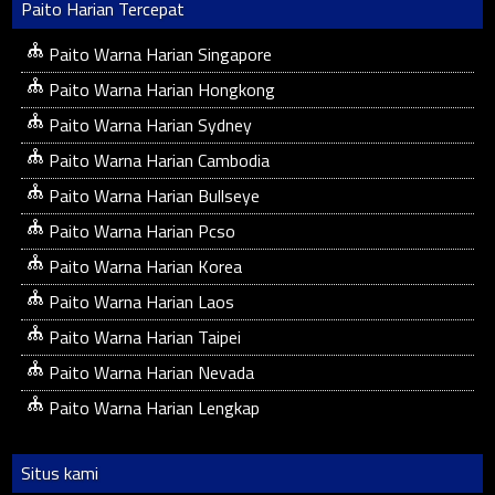
Paito Harian Tercepat
Paito Warna Harian Singapore
Paito Warna Harian Hongkong
Paito Warna Harian Sydney
Paito Warna Harian Cambodia
Paito Warna Harian Bullseye
Paito Warna Harian Pcso
Paito Warna Harian Korea
Paito Warna Harian Laos
Paito Warna Harian Taipei
Paito Warna Harian Nevada
Paito Warna Harian Lengkap
Situs kami