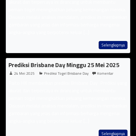
akurat dan terpercaya ini dirancang untuk membantu
pemain togel meningkatkan peluang kemenangan mereka.
Disusun melalui analisis mendalam, prediksi ini memberikan
gambaran yang jelas dan informasi berharga mengenai
angka-angka yang berpotensi keluar [...]
Selengkapnya
Prediksi Brisbane Day Minggu 25 Mei 2025
24 Mei 2025
Prediksi Togel Brisbane Day
Komentar
Paito HK memberikan prediksi Brisbane Day Prediksi yang
akurat dan terpercaya ini dirancang untuk membantu
pemain togel meningkatkan peluang kemenangan mereka.
Disusun melalui analisis mendalam, prediksi ini memberikan
gambaran yang jelas dan informasi berharga mengenai
angka-angka yang berpotensi keluar [...]
Selengkapnya