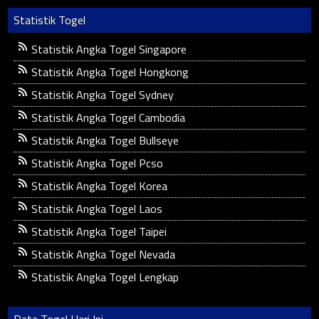
Statistik Togel
Statistik Angka Togel Singapore
Statistik Angka Togel Hongkong
Statistik Angka Togel Sydney
Statistik Angka Togel Cambodia
Statistik Angka Togel Bullseye
Statistik Angka Togel Pcso
Statistik Angka Togel Korea
Statistik Angka Togel Laos
Statistik Angka Togel Taipei
Statistik Angka Togel Nevada
Statistik Angka Togel Lengkap
Data Togel Hari Ini