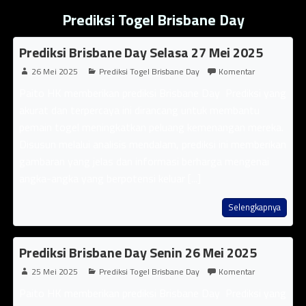
Prediksi Togel Brisbane Day
Prediksi Brisbane Day Selasa 27 Mei 2025
26 Mei 2025
Prediksi Togel Brisbane Day
Komentar
Paito HK memberikan prediksi Brisbane Day Prediksi yang
akurat dan terpercaya ini dirancang untuk membantu
pemain togel meningkatkan peluang kemenangan mereka.
Disusun melalui analisis mendalam, prediksi ini memberikan
gambaran yang jelas dan informasi berharga mengenai
angka-angka yang berpotensi keluar [...]
Selengkapnya
Prediksi Brisbane Day Senin 26 Mei 2025
25 Mei 2025
Prediksi Togel Brisbane Day
Komentar
Paito HK memberikan prediksi Brisbane Day Prediksi yang