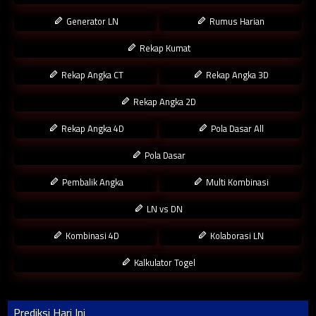
Generator LN
Rumus Harian
Rekap Kumat
Rekap Angka CT
Rekap Angka 3D
Rekap Angka 2D
Rekap Angka 4D
Pola Dasar All
Pola Dasar
Pembalik Angka
Multi Kombinasi
LN vs DN
Kombinasi 4D
Kolaborasi LN
Kalkulator Togel
Prediksi Hari Ini