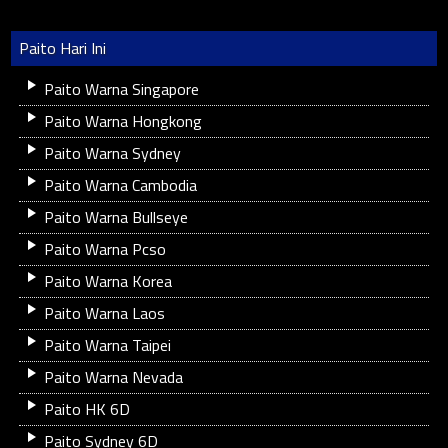
Paito Hari Ini
Paito Warna Singapore
Paito Warna Hongkong
Paito Warna Sydney
Paito Warna Cambodia
Paito Warna Bullseye
Paito Warna Pcso
Paito Warna Korea
Paito Warna Laos
Paito Warna Taipei
Paito Warna Nevada
Paito HK 6D
Paito Sydney 6D