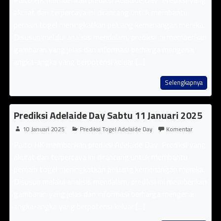
Paito HK memberikan prediksi Adelaide Day Prediksi yang
akurat dan terpercaya ini dirancang untuk membantu
pemain togel meningkatkan peluang kemenangan mereka.
Disusun melalui analisis mendalam, prediksi ini memberikan
gambaran yang jelas dan informasi berharga mengenai
angka-angka yang berpotensi keluar [...]
Selengkapnya
Prediksi Adelaide Day Sabtu 11 Januari 2025
10 Januari 2025
Prediksi Togel Adelaide Day
Komentar
Paito HK memberikan prediksi Adelaide Day Prediksi yang
akurat dan terpercaya ini dirancang untuk membantu
pemain togel meningkatkan peluang kemenangan mereka.
Disusun melalui analisis mendalam, prediksi ini memberikan
gambaran yang jelas dan informasi berharga mengenai
angka-angka yang berpotensi keluar [...]