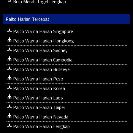
Bola Merah Togel Lengkap
Paito Harian Tercepat
Paito Warna Harian Singapore
Paito Warna Harian Hongkong
Paito Warna Harian Sydney
Paito Warna Harian Cambodia
Paito Warna Harian Bullseye
Paito Warna Harian Pcso
Paito Warna Harian Korea
Paito Warna Harian Laos
Paito Warna Harian Taipei
Paito Warna Harian Nevada
Paito Warna Harian Lengkap