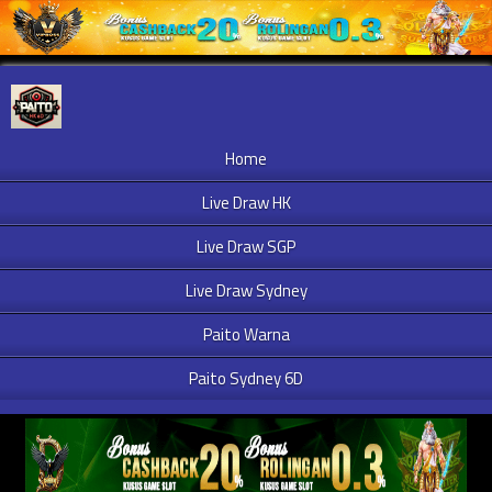
Home
Live Draw HK
Live Draw SGP
Live Draw Sydney
Paito Warna
Paito Sydney 6D