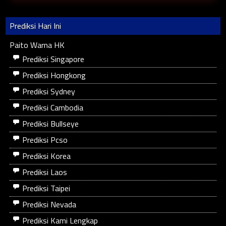
Prediksi Hari Ini
Paito Warna HK
Prediksi Singapore
Prediksi Hongkong
Prediksi Sydney
Prediksi Cambodia
Prediksi Bullseye
Prediksi Pcso
Prediksi Korea
Prediksi Laos
Prediksi Taipei
Prediksi Nevada
Prediksi Kami Lengkap