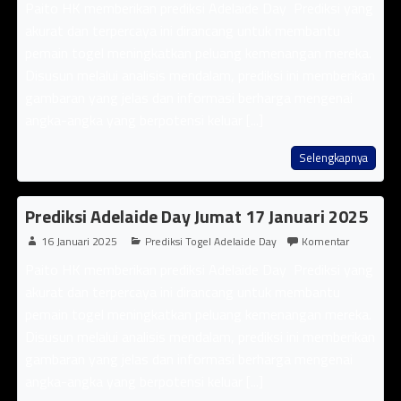
Paito HK memberikan prediksi Adelaide Day Prediksi yang
akurat dan terpercaya ini dirancang untuk membantu
pemain togel meningkatkan peluang kemenangan mereka.
Disusun melalui analisis mendalam, prediksi ini memberikan
gambaran yang jelas dan informasi berharga mengenai
angka-angka yang berpotensi keluar [...]
Selengkapnya
Prediksi Adelaide Day Jumat 17 Januari 2025
16 Januari 2025
Prediksi Togel Adelaide Day
Komentar
Paito HK memberikan prediksi Adelaide Day Prediksi yang
akurat dan terpercaya ini dirancang untuk membantu
pemain togel meningkatkan peluang kemenangan mereka.
Disusun melalui analisis mendalam, prediksi ini memberikan
gambaran yang jelas dan informasi berharga mengenai
angka-angka yang berpotensi keluar [...]