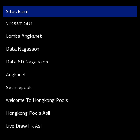
Situs kami
Virdsam SDY
Lomba Angkanet
Data Nagasaon
Data 6D Naga saon
Angkanet
Sydneypools
welcome To Hongkong Pools
Hongkong Pools Asli
Live Draw Hk Asli