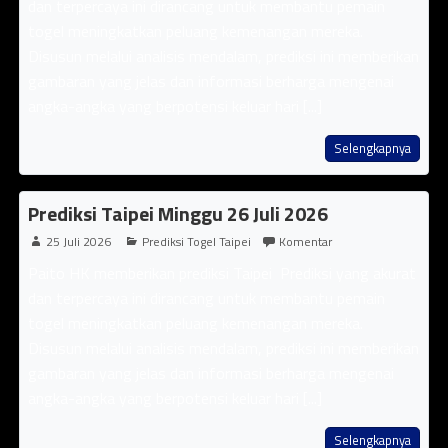
dan terpercaya ini dirancang untuk membantu pemain
togel meningkatkan peluang kemenangan mereka.
Disusun melalui analisis mendalam, prediksi ini memberikan
gambaran yang jelas dan informasi berharga mengenai
angka-angka yang berpotensi keluar hari [...]
Selengkapnya
Prediksi Taipei Minggu 26 Juli 2026
25 Juli 2026
Prediksi Togel Taipei
Komentar
Paito HK memberikan prediksi Taipei Prediksi yang akurat
dan terpercaya ini dirancang untuk membantu pemain
togel meningkatkan peluang kemenangan mereka.
Disusun melalui analisis mendalam, prediksi ini memberikan
gambaran yang jelas dan informasi berharga mengenai
angka-angka yang berpotensi keluar hari [...]
Selengkapnya