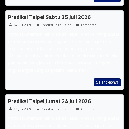
Prediksi Taipei Sabtu 25 Juli 2026
24 Juli 2026
Prediksi Togel Taipei
Komentar
Paito HK memberikan prediksi Taipei Prediksi yang akurat
dan terpercaya ini dirancang untuk membantu pemain
togel meningkatkan peluang kemenangan mereka.
Disusun melalui analisis mendalam, prediksi ini memberikan
gambaran yang jelas dan informasi berharga mengenai
angka-angka yang berpotensi keluar hari [...]
Selengkapnya
Prediksi Taipei Jumat 24 Juli 2026
23 Juli 2026
Prediksi Togel Taipei
Komentar
Paito HK memberikan prediksi Taipei Prediksi yang akurat
dan terpercaya ini dirancang untuk membantu pemain