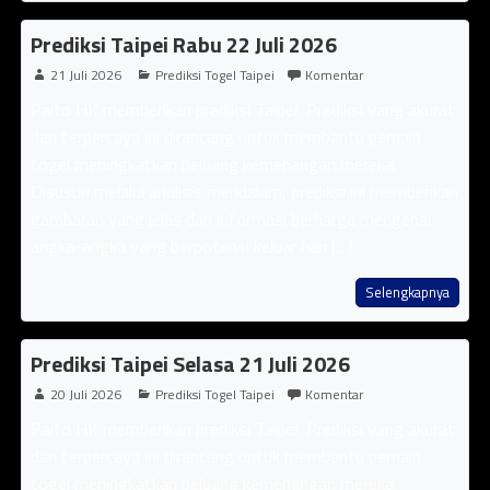
Prediksi Taipei Rabu 22 Juli 2026
21 Juli 2026
Prediksi Togel Taipei
Komentar
Paito HK memberikan prediksi Taipei Prediksi yang akurat
dan terpercaya ini dirancang untuk membantu pemain
togel meningkatkan peluang kemenangan mereka.
Disusun melalui analisis mendalam, prediksi ini memberikan
gambaran yang jelas dan informasi berharga mengenai
angka-angka yang berpotensi keluar hari [...]
Selengkapnya
Prediksi Taipei Selasa 21 Juli 2026
20 Juli 2026
Prediksi Togel Taipei
Komentar
Paito HK memberikan prediksi Taipei Prediksi yang akurat
dan terpercaya ini dirancang untuk membantu pemain
togel meningkatkan peluang kemenangan mereka.