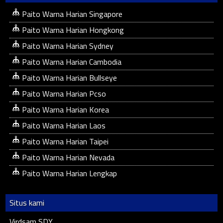
Paito Warna Harian Singapore
Paito Warna Harian Hongkong
Paito Warna Harian Sydney
Paito Warna Harian Cambodia
Paito Warna Harian Bullseye
Paito Warna Harian Pcso
Paito Warna Harian Korea
Paito Warna Harian Laos
Paito Warna Harian Taipei
Paito Warna Harian Nevada
Paito Warna Harian Lengkap
Situs kami
Virdsam SDY