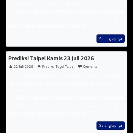
togel meningkatkan peluang kemenangan mereka.
Disusun melalui analisis mendalam, prediksi ini memberikan
gambaran yang jelas dan informasi berharga mengenai
angka-angka yang berpotensi keluar hari [...]
Selengkapnya
Prediksi Taipei Kamis 23 Juli 2026
22 Juli 2026
Prediksi Togel Taipei
Komentar
Paito HK memberikan prediksi Taipei Prediksi yang akurat
dan terpercaya ini dirancang untuk membantu pemain
togel meningkatkan peluang kemenangan mereka.
Disusun melalui analisis mendalam, prediksi ini memberikan
gambaran yang jelas dan informasi berharga mengenai
angka-angka yang berpotensi keluar hari [...]
Selengkapnya