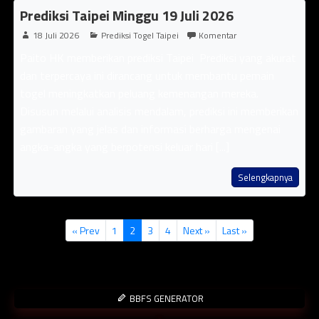
Prediksi Taipei Minggu 19 Juli 2026
18 Juli 2026
Prediksi Togel Taipei
Komentar
Paito HK memberikan prediksi Taipei Prediksi yang akurat
dan terpercaya ini dirancang untuk membantu pemain
togel meningkatkan peluang kemenangan mereka.
Disusun melalui analisis mendalam, prediksi ini memberikan
gambaran yang jelas dan informasi berharga mengenai
angka-angka yang berpotensi keluar hari [...]
Selengkapnya
« Prev
1
2
3
4
Next »
Last »
BBFS GENERATOR