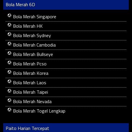
Bola Merah 6D
Bola Merah Singapore
Bola Merah HK
Bola Merah Sydney
Bola Merah Cambodia
Bola Merah Bullseye
Bola Merah Pcso
Bola Merah Korea
Bola Merah Laos
Bola Merah Taipei
Bola Merah Nevada
Bola Merah Togel Lengkap
Paito Harian Tercepat