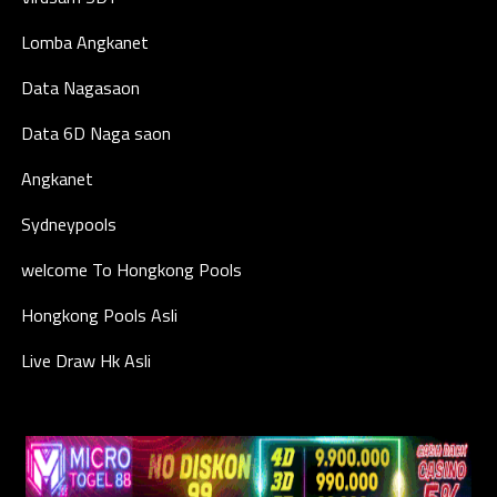
Lomba Angkanet
Data Nagasaon
Data 6D Naga saon
Angkanet
Sydneypools
welcome To Hongkong Pools
Hongkong Pools Asli
Live Draw Hk Asli