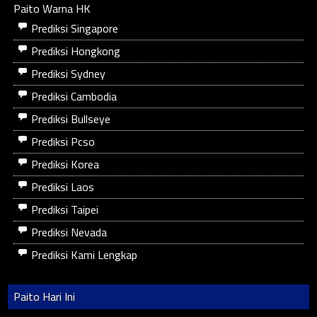
Paito Warna HK
Prediksi Singapore
Prediksi Hongkong
Prediksi Sydney
Prediksi Cambodia
Prediksi Bullseye
Prediksi Pcso
Prediksi Korea
Prediksi Laos
Prediksi Taipei
Prediksi Nevada
Prediksi Kami Lengkap
Paito Hari Ini