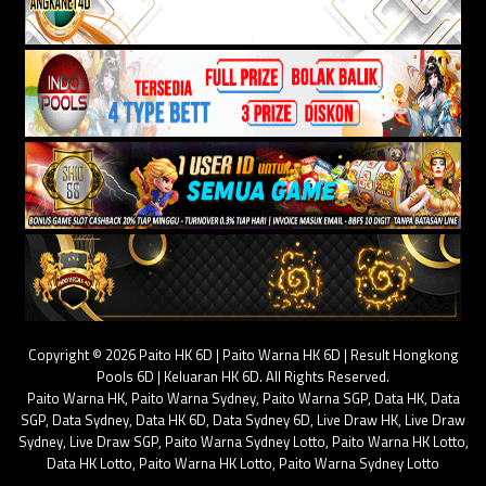
Copyright © 2026 Paito HK 6D | Paito Warna HK 6D | Result Hongkong
Pools 6D | Keluaran HK 6D. All Rights Reserved.
Paito Warna HK
,
Paito Warna Sydney
,
Paito Warna SGP
,
Data HK
,
Data
SGP
,
Data Sydney
,
Data HK 6D
,
Data Sydney 6D
,
Live Draw HK
,
Live Draw
Sydney
,
Live Draw SGP
,
Paito Warna Sydney Lotto
,
Paito Warna HK Lotto
,
Data HK Lotto
,
Paito Warna HK Lotto
,
Paito Warna Sydney Lotto