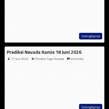
akurat dan terpercaya ini dirancang untuk membantu
pemain togel meningkatkan peluang kemenangan mereka.
Disusun melalui analisis mendalam, prediksi ini memberikan
gambaran yang jelas dan informasi berharga mengenai
angka-angka yang berpotensi keluar hari [...]
Selengkapnya
Prediksi Nevada Kamis 18 Juni 2026
17 Juni 2026
Prediksi Togel Nevada
Komentar
Paito HK memberikan prediksi Nevada Prediksi yang
akurat dan terpercaya ini dirancang untuk membantu
pemain togel meningkatkan peluang kemenangan mereka.
Disusun melalui analisis mendalam, prediksi ini memberikan
gambaran yang jelas dan informasi berharga mengenai
angka-angka yang berpotensi keluar hari [...]
Selengkapnya