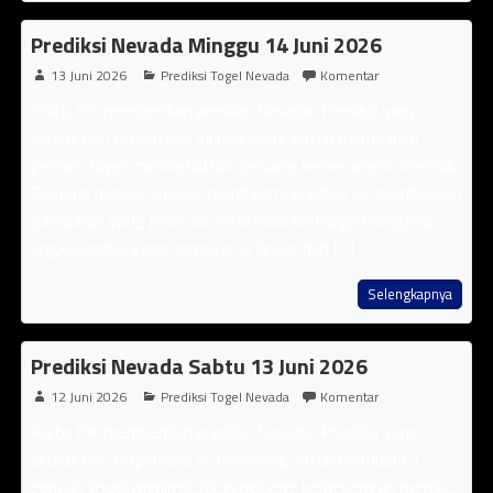
Prediksi Nevada Minggu 14 Juni 2026
13 Juni 2026
Prediksi Togel Nevada
Komentar
Paito HK memberikan prediksi Nevada Prediksi yang
akurat dan terpercaya ini dirancang untuk membantu
pemain togel meningkatkan peluang kemenangan mereka.
Disusun melalui analisis mendalam, prediksi ini memberikan
gambaran yang jelas dan informasi berharga mengenai
angka-angka yang berpotensi keluar hari [...]
Selengkapnya
Prediksi Nevada Sabtu 13 Juni 2026
12 Juni 2026
Prediksi Togel Nevada
Komentar
Paito HK memberikan prediksi Nevada Prediksi yang
akurat dan terpercaya ini dirancang untuk membantu
pemain togel meningkatkan peluang kemenangan mereka.