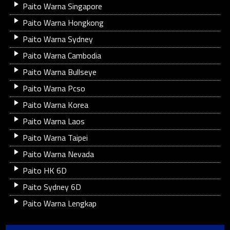
Paito Warna Singapore
Paito Warna Hongkong
Paito Warna Sydney
Paito Warna Cambodia
Paito Warna Bullseye
Paito Warna Pcso
Paito Warna Korea
Paito Warna Laos
Paito Warna Taipei
Paito Warna Nevada
Paito HK 6D
Paito Sydney 6D
Paito Warna Lengkap