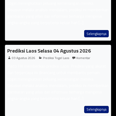
togel meningkatkan peluang kemenangan mereka.
Disusun melalui analisis mendalam, prediksi ini memberikan
gambaran yang jelas dan informasi berharga mengenai
angka-angka yang berpotensi keluar hari [...]
Selengkapnya
Prediksi Laos Selasa 04 Agustus 2026
03 Agustus 2026
Prediksi Togel Laos
Komentar
Paito HK memberikan prediksi Laos Prediksi yang akurat
dan terpercaya ini dirancang untuk membantu pemain
togel meningkatkan peluang kemenangan mereka.
Disusun melalui analisis mendalam, prediksi ini memberikan
gambaran yang jelas dan informasi berharga mengenai
angka-angka yang berpotensi keluar hari [...]
Selengkapnya