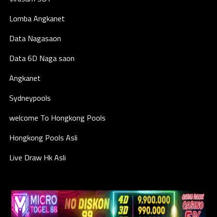
Lomba Angkanet
Data Nagasaon
Data 6D Naga saon
Angkanet
Sydneypools
welcome To Hongkong Pools
Hongkong Pools Asli
Live Draw Hk Asli