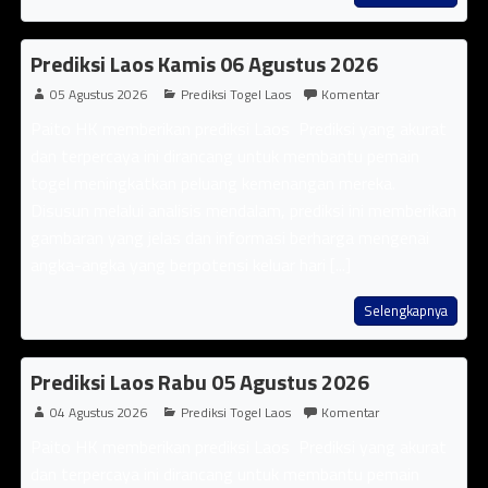
Prediksi Laos Kamis 06 Agustus 2026
05 Agustus 2026
Prediksi Togel Laos
Komentar
Paito HK memberikan prediksi Laos Prediksi yang akurat
dan terpercaya ini dirancang untuk membantu pemain
togel meningkatkan peluang kemenangan mereka.
Disusun melalui analisis mendalam, prediksi ini memberikan
gambaran yang jelas dan informasi berharga mengenai
angka-angka yang berpotensi keluar hari [...]
Selengkapnya
Prediksi Laos Rabu 05 Agustus 2026
04 Agustus 2026
Prediksi Togel Laos
Komentar
Paito HK memberikan prediksi Laos Prediksi yang akurat
dan terpercaya ini dirancang untuk membantu pemain