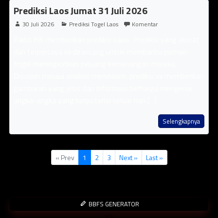
Prediksi Laos Jumat 31 Juli 2026
30 Juli 2026
Prediksi Togel Laos
Komentar
Paito HK memberikan prediksi Laos Prediksi yang akurat
dan terpercaya ini dirancang untuk membantu pemain
togel meningkatkan peluang kemenangan mereka.
Disusun melalui analisis mendalam, prediksi ini memberikan
gambaran yang jelas dan informasi berharga mengenai
angka-angka yang berpotensi keluar hari [...]
Selengkapnya
« Prev
1
2
3
Next »
Last »
BBFS GENERATOR