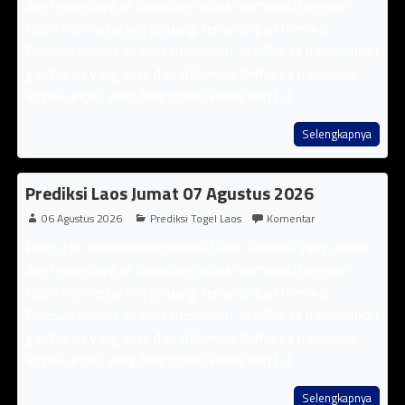
dan terpercaya ini dirancang untuk membantu pemain
togel meningkatkan peluang kemenangan mereka.
Disusun melalui analisis mendalam, prediksi ini memberikan
gambaran yang jelas dan informasi berharga mengenai
angka-angka yang berpotensi keluar hari [...]
Selengkapnya
Prediksi Laos Jumat 07 Agustus 2026
06 Agustus 2026
Prediksi Togel Laos
Komentar
Paito HK memberikan prediksi Laos Prediksi yang akurat
dan terpercaya ini dirancang untuk membantu pemain
togel meningkatkan peluang kemenangan mereka.
Disusun melalui analisis mendalam, prediksi ini memberikan
gambaran yang jelas dan informasi berharga mengenai
angka-angka yang berpotensi keluar hari [...]
Selengkapnya