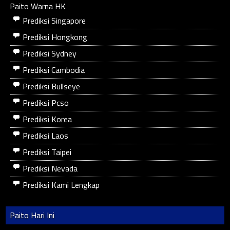
Paito Warna HK
Prediksi Singapore
Prediksi Hongkong
Prediksi Sydney
Prediksi Cambodia
Prediksi Bullseye
Prediksi Pcso
Prediksi Korea
Prediksi Laos
Prediksi Taipei
Prediksi Nevada
Prediksi Kami Lengkap
Paito Hari Ini