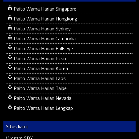
Paito Warna Harian Singapore
Paito Warna Harian Hongkong
Paito Warna Harian Sydney
Paito Warna Harian Cambodia
Paito Warna Harian Bullseye
Paito Warna Harian Pcso
Paito Warna Harian Korea
Paito Warna Harian Laos
Paito Warna Harian Taipei
Paito Warna Harian Nevada
Paito Warna Harian Lengkap
Situs kami
Virdsam SDY