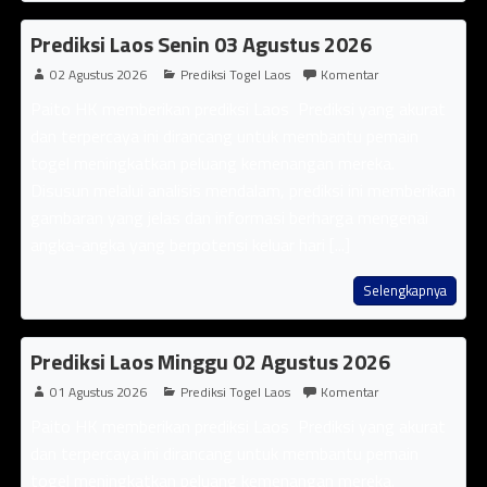
Prediksi Laos Senin 03 Agustus 2026
02 Agustus 2026
Prediksi Togel Laos
Komentar
Paito HK memberikan prediksi Laos Prediksi yang akurat
dan terpercaya ini dirancang untuk membantu pemain
togel meningkatkan peluang kemenangan mereka.
Disusun melalui analisis mendalam, prediksi ini memberikan
gambaran yang jelas dan informasi berharga mengenai
angka-angka yang berpotensi keluar hari [...]
Selengkapnya
Prediksi Laos Minggu 02 Agustus 2026
01 Agustus 2026
Prediksi Togel Laos
Komentar
Paito HK memberikan prediksi Laos Prediksi yang akurat
dan terpercaya ini dirancang untuk membantu pemain
togel meningkatkan peluang kemenangan mereka.