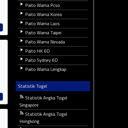
Paito Warna Pcso
Paito Warna Korea
Paito Warna Laos
a
Paito Warna Taipei
Paito Warna Nevada
Paito HK 6D
Paito Sydney 6D
Paito Warna Lengkap
Statistik Togel
a
Statistik Angka Togel
Singapore
Statistik Angka Togel
Hongkong