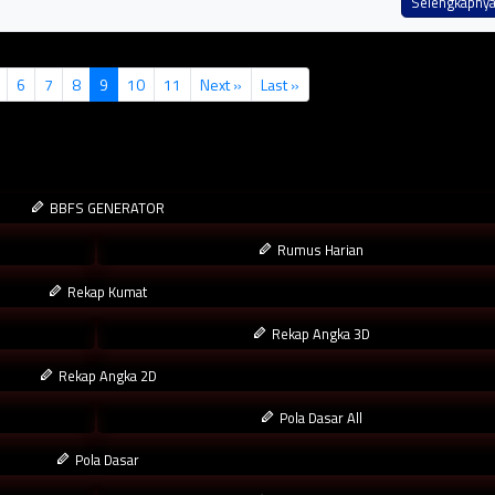
Selengkapny
6
7
8
9
10
11
Next »
Last »
BBFS GENERATOR
Rumus Harian
Rekap Kumat
Rekap Angka 3D
Rekap Angka 2D
Pola Dasar All
Pola Dasar