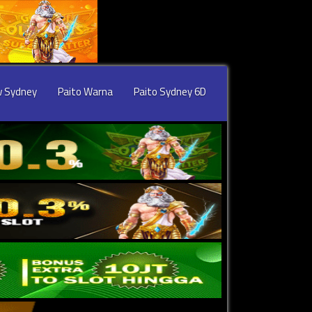
w Sydney
Paito Warna
Paito Sydney 6D