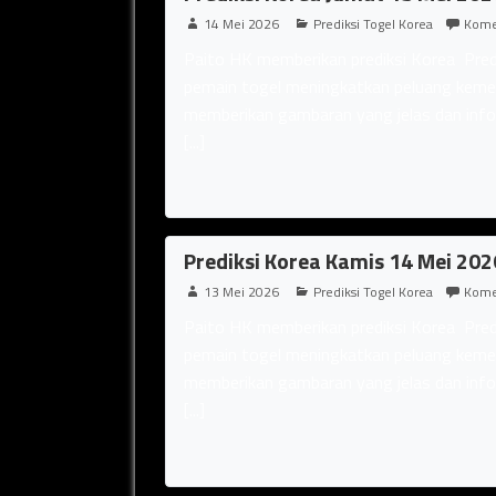
14 Mei 2026
Prediksi Togel Korea
Kome
Paito HK memberikan prediksi Korea Pred
pemain togel meningkatkan peluang kemena
memberikan gambaran yang jelas dan info
[...]
Prediksi Korea Kamis 14 Mei 202
13 Mei 2026
Prediksi Togel Korea
Kome
Paito HK memberikan prediksi Korea Pred
pemain togel meningkatkan peluang kemena
memberikan gambaran yang jelas dan info
[...]