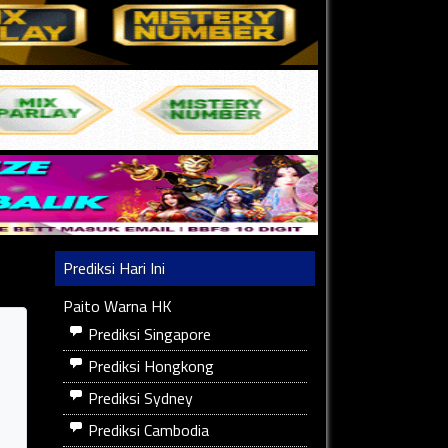
Prediksi Hari Ini
Paito Warna HK
Prediksi Singapore
Prediksi Hongkong
Prediksi Sydney
Prediksi Cambodia