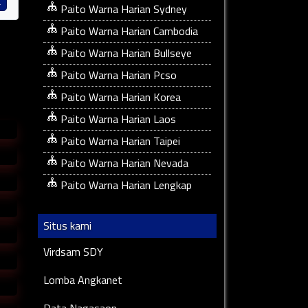
a
Paito Warna Harian Sydney
Paito Warna Harian Cambodia
Paito Warna Harian Bullseye
Paito Warna Harian Pcso
Paito Warna Harian Korea
Paito Warna Harian Laos
Paito Warna Harian Taipei
Paito Warna Harian Nevada
Paito Warna Harian Lengkap
Situs kami
Virdsam SDY
Lomba Angkanet
Data Nagasaon