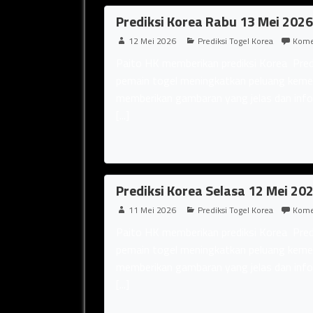
Prediksi Korea Rabu 13 Mei 2026
12 Mei 2026
Prediksi Togel Korea
Kome
Paito HK memberikan prediksi Korea Pred
pemain togel meningkatkan peluang kemena
memberikan gambaran yang jelas dan info
[...]
Prediksi Korea Selasa 12 Mei 20
11 Mei 2026
Prediksi Togel Korea
Kome
Paito HK memberikan prediksi Korea Pred
pemain togel meningkatkan peluang kemena
memberikan gambaran yang jelas dan info
[...]