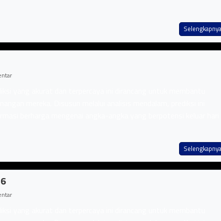
Selengkapny
ntar
iksi yang akurat dan terpercaya ini dirancang untuk membantu
ngan mereka. Disusun melalui analisis mendalam, prediksi ini
rmasi berharga mengenai angka-angka yang berpotensi keluar hari
Selengkapny
26
ntar
iksi yang akurat dan terpercaya ini dirancang untuk membantu