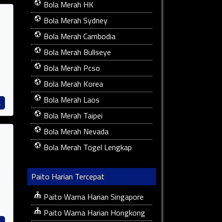
Bola Merah HK
Bola Merah Sydney
Bola Merah Cambodia
Bola Merah Bullseye
Bola Merah Pcso
Bola Merah Korea
Bola Merah Laos
a
Bola Merah Taipei
Bola Merah Nevada
Bola Merah Togel Lengkap
Paito Harian Tercepat
Paito Warna Harian Singapore
Paito Warna Harian Hongkong