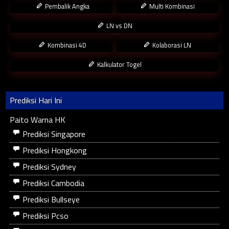
Pembalik Angka
Multi Kombinasi
LN vs DN
Kombinasi 4D
Kolaborasi LN
Kalkulator Togel
Prediksi Hari Ini
Paito Warna HK
Prediksi Singapore
Prediksi Hongkong
Prediksi Sydney
Prediksi Cambodia
Prediksi Bullseye
Prediksi Pcso