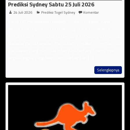
Prediksi Sydney Sabtu 25 Juli 2026
24 Juli 2026
Prediksi Togel Sydney
Komentar
Paito HK memberikan prediksi Sydney Prediksi yang
akurat dan terpercaya ini dirancang untuk membantu
pemain togel meningkatkan peluang kemenangan mereka.
Disusun melalui analisis mendalam, prediksi ini memberikan
gambaran yang jelas dan informasi berharga mengenai
angka-angka yang berpotensi keluar hari [...]
Selengkapnya