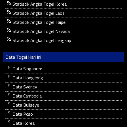
Statistik Angka Togel Korea
Statistik Angka Togel Laos
Statistik Angka Togel Taipei
Statistik Angka Togel Nevada
Statistik Angka Togel Lengkap
Data Togel Hari Ini
Data Singapore
Data Hongkong
Data Sydney
Data Cambodia
Data Bullseye
Data Pcso
Data Korea