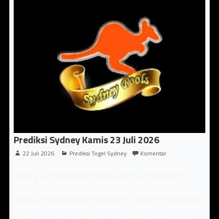
Prediksi Sydney Kamis 23 Juli 2026
22 Juli 2026
Prediksi Togel Sydney
Komentar
Paito HK memberikan prediksi Sydney Prediksi yang
akurat dan terpercaya ini dirancang untuk membantu
pemain togel meningkatkan peluang kemenangan mereka.
Disusun melalui analisis mendalam, prediksi ini memberikan
gambaran yang jelas dan informasi berharga mengenai