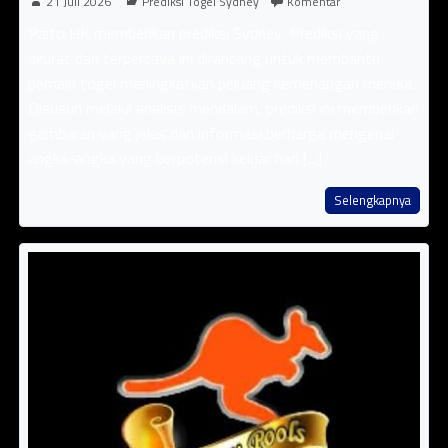
21 Juli 2026
Prediksi Togel Sydney
Komentar
Paito HK memberikan prediksi Sydney Prediksi yang
akurat dan terpercaya ini dirancang untuk membantu
pemain togel meningkatkan peluang kemenangan mereka.
Disusun melalui analisis mendalam, prediksi ini memberikan
gambaran yang jelas dan informasi berharga mengenai
angka-angka yang berpotensi keluar hari [...]
Selengkapnya