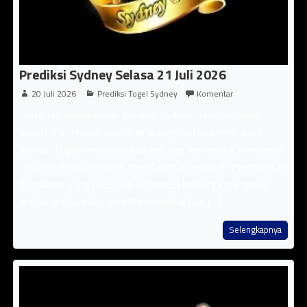
Prediksi Sydney Selasa 21 Juli 2026
20 Juli 2026
Prediksi Togel Sydney
Komentar
Paito HK memberikan prediksi Sydney Prediksi yang
akurat dan terpercaya ini dirancang untuk membantu
pemain togel meningkatkan peluang kemenangan mereka.
Disusun melalui analisis mendalam, prediksi ini memberikan
gambaran yang jelas dan informasi berharga mengenai
angka-angka yang berpotensi keluar hari [...]
Selengkapnya