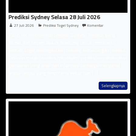
Prediksi Sydney Selasa 28 Juli 2026
27 Juli 2026
Prediksi Togel Sydney
Komentar
Paito HK memberikan prediksi Sydney Prediksi yang
akurat dan terpercaya ini dirancang untuk membantu
pemain togel meningkatkan peluang kemenangan mereka.
Disusun melalui analisis mendalam, prediksi ini memberikan
gambaran yang jelas dan informasi berharga mengenai
angka-angka yang berpotensi keluar hari [...]
Selengkapnya