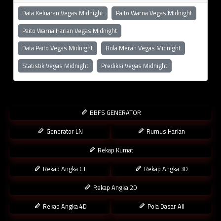
Data Keluaran Vegas Midnight
Paito Warna Vegas Midnight
Paito Warna Harian Vegas Midnight
Data Paito Vegas Midnight
Bola Merah Vegas Midnight
Statistik Vegas Midnight
Prediksi Vegas Midnight
BBFS GENERATOR
Generator LN
Rumus Harian
Rekap Kumat
Rekap Angka CT
Rekap Angka 3D
Rekap Angka 2D
Rekap Angka 4D
Pola Dasar All