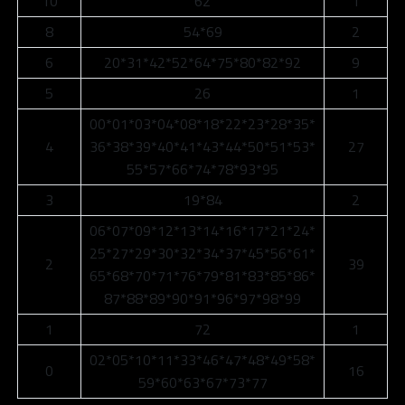
10
62
1
8
54*69
2
6
20*31*42*52*64*75*80*82*92
9
5
26
1
00*01*03*04*08*18*22*23*28*35*
4
36*38*39*40*41*43*44*50*51*53*
27
55*57*66*74*78*93*95
3
19*84
2
06*07*09*12*13*14*16*17*21*24*
25*27*29*30*32*34*37*45*56*61*
2
39
65*68*70*71*76*79*81*83*85*86*
87*88*89*90*91*96*97*98*99
1
72
1
02*05*10*11*33*46*47*48*49*58*
0
16
59*60*63*67*73*77