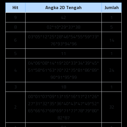
Hit
Angka 2D Tengah
Jumlah
9
42
1
8
02*10*29*37*38
5
03*05*12*25*28*46*54*55*59*73*
6
14
76*93*94*96
5
11
1
04*06*08*14*19*20*33*34*39*45*
4
51*58*61*63*70*72*75*81*86*89*
24
90*91*95*99
3
18
1
00*01*07*09*13*15*16*17*21*26*
27*31*32*35*36*40*43*47*49*52*
2
32
65*66*67*68*69*71*77*78*79*80*
82*87