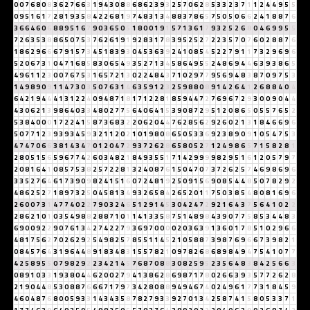
0
0
7
6
8
0
8
3
6
2
7
6
6
3
1
9
4
3
0
8
8
6
8
6
2
3
9
3
2
5
7
0
6
2
8
5
3
3
2
3
7
1
1
2
4
4
9
5
5
0
9
5
1
6
1
7
2
8
1
9
3
5
8
4
2
2
6
8
1
9
7
4
8
3
1
3
4
8
8
3
7
8
6
5
7
5
0
5
0
6
6
2
4
1
8
8
7
6
3
6
6
4
6
0
6
8
8
9
5
1
6
7
9
0
3
6
5
0
5
1
8
0
0
1
9
1
5
7
1
3
6
1
7
9
3
2
5
2
6
8
0
4
6
9
9
5
5
7
2
6
3
5
3
8
8
6
5
0
7
5
3
7
6
2
6
1
9
1
9
2
8
3
1
7
8
3
9
5
2
5
2
7
2
2
3
5
7
0
7
6
0
2
8
8
7
6
1
8
6
2
9
6
6
6
7
9
1
5
7
3
4
5
1
8
3
9
3
0
4
5
3
6
3
9
2
4
1
0
8
5
4
5
2
2
7
9
1
1
7
3
2
9
6
9
6
5
2
0
6
7
3
1
0
4
7
1
6
8
5
8
3
0
6
5
4
9
3
5
2
7
1
3
4
5
8
6
4
9
5
5
2
4
8
6
9
4
4
6
3
9
3
8
6
5
4
9
6
1
1
2
3
0
0
7
6
7
5
3
1
6
5
7
2
1
3
0
2
2
4
8
4
3
7
1
0
2
9
7
7
9
5
6
9
4
8
3
8
7
0
9
7
5
3
1
4
9
8
9
0
9
1
1
4
7
3
0
3
5
0
7
6
3
1
4
6
3
5
9
1
2
3
2
5
9
8
8
0
8
9
1
4
2
6
4
1
2
6
8
8
4
0
4
6
4
2
1
9
4
4
4
1
3
1
2
2
4
0
9
4
8
7
1
8
1
7
1
2
2
8
1
8
5
9
4
4
7
2
7
6
9
6
7
2
9
3
0
0
9
0
4
4
4
3
0
6
2
1
3
9
8
6
4
0
3
3
4
8
0
2
7
7
5
6
4
0
6
4
1
5
3
9
0
8
7
2
9
5
1
2
0
8
6
5
0
5
5
7
6
5
2
5
3
8
4
0
0
0
1
7
2
2
4
1
5
8
7
3
6
8
3
2
2
0
6
2
0
4
4
7
6
2
8
5
6
2
9
2
6
0
2
1
3
1
8
4
6
6
9
6
5
0
7
7
1
2
3
9
3
9
3
4
5
9
3
2
1
1
2
0
2
1
0
1
9
8
0
8
6
5
0
5
3
3
6
9
2
3
8
9
0
9
1
0
5
4
7
5
3
4
7
4
7
0
6
6
3
8
1
4
3
4
7
0
1
2
0
4
7
2
9
3
7
2
6
2
8
6
5
8
0
5
2
7
1
2
4
9
8
6
5
7
1
5
8
2
8
1
2
8
0
5
1
5
6
5
9
6
7
7
4
2
6
0
3
4
8
2
1
8
4
9
3
5
5
1
7
1
4
2
9
9
9
9
8
2
9
5
1
6
1
2
0
5
7
9
7
2
0
8
1
6
4
1
0
8
5
7
5
3
8
2
5
7
2
2
8
1
3
2
4
0
8
7
6
1
5
0
4
7
0
7
3
7
2
6
2
5
7
4
6
9
8
6
9
6
3
3
5
2
7
6
4
6
1
7
3
9
0
9
8
2
4
1
5
1
6
0
7
2
4
8
1
9
2
5
0
9
1
5
6
9
0
8
5
4
4
8
5
0
7
8
2
9
2
4
8
6
2
5
2
7
1
8
9
7
3
2
5
0
4
5
8
1
3
4
9
3
2
6
5
8
4
2
6
5
2
0
1
1
7
5
0
3
8
5
4
8
0
8
1
6
9
6
2
6
0
0
7
3
1
4
7
7
4
0
2
2
7
9
0
3
2
4
6
5
1
2
9
1
4
5
3
0
4
2
4
7
2
9
2
1
6
4
3
7
5
6
4
1
0
2
2
2
8
6
2
1
0
1
0
3
5
4
9
8
8
2
8
8
7
1
0
1
1
4
1
3
3
5
8
7
5
1
4
8
9
8
4
3
9
0
7
7
5
8
5
3
4
4
8
3
6
9
0
0
9
2
2
9
0
7
6
1
3
4
2
7
4
2
2
7
9
3
6
9
7
0
0
0
0
2
0
3
6
3
9
1
3
6
0
1
7
8
5
1
0
2
9
6
6
4
8
1
7
5
6
2
7
0
2
6
2
9
2
5
4
9
8
2
5
7
8
5
5
1
1
4
5
2
1
0
5
8
8
7
3
9
8
7
6
9
6
6
7
3
9
8
2
1
0
8
4
5
7
6
4
3
1
9
6
4
4
8
9
1
8
3
4
8
3
1
5
5
7
8
2
1
0
9
7
8
2
6
8
6
8
9
8
4
9
4
7
5
4
1
0
7
7
4
2
5
8
9
5
5
0
7
9
8
2
9
2
2
3
4
2
1
4
5
7
6
8
7
0
8
8
3
0
8
2
5
9
5
2
3
5
6
4
8
3
8
4
2
5
6
6
3
0
8
9
1
0
3
3
1
9
3
8
0
4
4
6
2
0
0
2
7
9
4
1
3
8
6
2
8
6
9
8
7
1
7
8
0
2
6
6
3
9
3
5
7
7
2
6
2
8
2
1
9
0
4
4
8
5
3
0
8
8
7
6
6
6
7
1
7
9
7
3
4
2
8
0
8
8
9
4
9
4
6
7
4
0
2
4
9
6
1
7
7
3
1
8
4
5
9
4
6
0
4
8
7
6
8
0
0
5
9
3
3
1
4
3
4
3
5
8
7
8
2
7
9
3
3
9
2
7
0
1
3
4
2
5
8
7
4
1
5
8
0
5
3
3
7
1