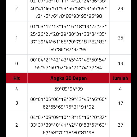
02*07*08*10*11*14*20*24*36*38*
2
40*41*46*51*53*56*58*59*65*69*
29
72*75*76*78*88*93*95*96*98
01*03*12*13*15*16*18*19*22*23*
25*26*27*28*29*30*31*33*34*35*
1
35
37*39*44*61*68*70*79*81*82*83*
85*86*87*92*99
00*04*21*42*43*45*47*48*50*54*
0
19
55*57*60*62*66*71*74*77*84
Hit
Angka 2D Depan
Jumlah
4
59*89*94*99
4
00*01*05*06*18*29*43*45*46*60*
3
17
62*65*69*76*81*91*92
04*07*08*09*10*13*15*16*20*32*
2
33*37*39*40*41*42*48*53*57*63*
27
67*68*70*78*80*87*98