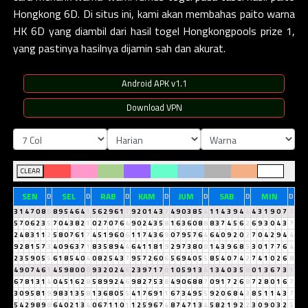
Hongkong 6D. Di situs ini, kami akan membahas paito warna
HK 6D yang diambil dari hasil togel Hongkongpools prize 1,
yang pastinya hasilnya dijamin sah dan akurat.
Android APK v1.1
Download VPN
CLEAR
SEN
SEL
RAB
KAM
JUM
SAB
MIN
D
D
D
D
D
D
D
3
1
4
7
0
8
8
8
9
5
4
6
4
1
5
6
2
9
6
1
7
9
2
0
1
4
3
7
4
9
0
3
8
5
4
1
1
4
3
9
4
4
4
3
1
9
0
7
7
5
7
0
6
2
3
5
7
0
4
3
8
2
1
0
2
7
0
7
6
4
9
0
2
4
3
5
8
1
6
3
6
0
8
8
8
3
7
4
5
6
2
6
9
3
0
4
3
7
2
4
8
3
1
1
2
5
8
0
7
6
1
7
4
5
1
9
6
0
6
1
1
7
4
3
6
9
0
7
9
5
7
6
4
6
4
0
9
2
0
2
7
0
4
2
9
4
4
9
2
8
1
5
7
3
4
0
9
6
3
7
1
8
3
5
8
9
4
4
6
4
1
1
8
1
9
2
9
7
3
8
0
8
1
4
3
9
6
8
5
3
0
1
7
7
6
4
2
3
5
9
0
5
5
6
1
8
5
4
0
4
0
8
2
5
4
3
7
9
5
7
2
6
0
6
5
6
9
4
0
5
5
8
5
4
0
7
4
2
7
4
1
0
2
6
8
4
9
0
7
4
6
1
4
5
9
8
0
0
0
9
3
2
0
2
4
6
2
3
9
7
1
7
8
1
0
5
9
1
3
4
1
3
4
0
3
5
8
0
1
3
6
7
3
1
6
7
8
1
3
1
4
0
4
5
1
6
2
8
5
8
9
9
2
4
6
9
8
2
7
5
3
8
4
9
0
6
8
8
7
0
9
1
7
2
6
8
7
2
8
0
1
6
7
3
0
9
5
8
1
9
9
8
3
1
3
5
8
1
3
6
8
0
5
5
4
1
7
6
9
1
1
6
7
3
4
9
5
5
9
2
0
6
8
4
3
8
5
1
1
4
3
7
5
4
2
9
8
9
8
6
4
0
2
1
3
4
0
6
7
1
1
0
1
1
2
5
9
6
7
4
8
7
4
7
1
3
4
5
8
2
1
9
2
2
3
0
9
0
3
2
5