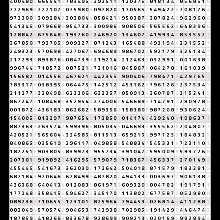
4
0
0
4
8
0
8
6
6
5
5
4
1
5
7
8
3
4
9
5
5
2
9
2
5
1
1
2
1
2
0
3
7
5
3
8
1
8
1
3
4
7
8
5
6
8
5
1
6
7
2
2
9
6
9
6
2
2
2
1
0
7
7
0
7
5
9
8
0
8
0
9
7
8
2
0
2
1
7
0
5
6
5
2
5
4
9
4
2
2
4
7
0
8
1
7
6
4
9
7
3
3
0
0
0
3
0
9
2
8
4
3
3
0
3
8
0
4
4
8
5
8
4
2
1
3
9
5
0
3
8
7
6
3
8
7
8
2
4
6
9
6
2
9
6
0
6
5
4
1
3
4
5
9
0
7
9
6
6
8
5
9
5
4
7
3
3
6
3
0
0
9
8
6
5
9
0
8
5
0
6
6
5
6
5
5
6
2
8
6
4
8
3
9
6
6
1
2
8
8
4
2
6
6
7
5
6
4
8
3
1
9
3
7
6
0
6
2
4
6
9
2
0
2
1
3
4
6
0
7
7
4
1
9
9
3
4
7
8
5
3
5
5
2
7
3
6
7
8
5
0
5
7
9
3
7
0
5
5
9
0
9
3
2
7
9
8
7
1
2
4
3
7
1
6
5
4
8
8
7
4
9
3
1
9
4
4
2
3
1
5
5
2
7
2
4
9
3
2
3
5
5
7
0
6
9
8
8
4
2
7
0
6
7
4
6
9
4
6
8
9
8
9
8
6
7
0
2
2
5
9
2
1
7
9
7
3
2
5
1
3
4
7
2
1
7
2
9
3
3
8
9
3
8
7
6
4
0
8
4
7
3
9
3
2
1
9
2
1
4
5
2
1
2
4
6
3
9
0
3
2
9
9
1
1
0
0
1
6
3
8
2
9
9
6
7
4
4
8
7
1
8
5
7
2
9
0
8
7
5
2
1
3
7
2
1
0
1
6
7
8
4
5
8
6
7
4
0
6
4
2
7
8
6
1
6
1
0
3
9
3
1
5
6
5
8
2
1
0
1
4
5
5
6
2
4
6
7
6
2
1
3
4
4
2
3
5
5
1
9
0
0
4
0
6
6
7
9
8
4
7
1
8
4
2
9
7
6
5
2
7
8
3
3
1
7
8
0
3
8
3
9
5
5
0
6
4
4
7
5
3
1
4
2
5
1
2
3
4
5
3
1
6
2
8
7
9
6
1
2
6
8
2
3
7
5
3
4
7
2
1
1
2
7
7
5
3
2
8
4
9
8
8
6
2
3
3
0
6
6
6
3
2
3
5
7
3
0
5
0
9
1
3
4
3
6
0
7
8
7
6
3
1
5
2
4
1
5
8
6
7
2
4
7
2
1
0
8
4
6
8
5
3
5
2
9
5
4
9
2
7
4
0
0
6
6
5
4
6
6
8
9
8
7
1
4
7
9
1
1
2
8
0
9
7
8
6
0
0
1
8
7
2
9
4
3
6
1
8
3
2
8
6
2
6
6
2
8
5
8
9
3
5
6
2
1
5
8
3
8
0
8
9
8
7
2
0
8
8
9
3
0
6
2
4
6
1
5
4
0
0
5
5
8
1
3
2
9
7
7
9
8
7
6
5
4
9
1
7
3
8
5
0
5
0
1
4
1
7
4
2
4
2
9
2
4
0
4
1
0
8
6
3
7
1
8
8
7
3
6
3
9
2
6
3
5
7
4
2
5
9
9
3
9
6
6
8
0
5
0
3
5
8
0
4
6
6
9
3
3
3
5
5
5
6
2
8
2
0
4
8
0
7
7
4
2
0
5
2
1
3
5
6
5
6
0
4
4
3
2
4
5
8
5
4
8
1
1
5
1
3
4
6
5
9
2
1
5
6
9
9
7
1
2
3
5
1
8
4
8
3
2
5
8
4
0
8
6
5
2
0
3
5
6
1
9
1
2
9
6
1
1
7
8
0
4
9
8
5
8
4
5
4
8
8
3
4
7
5
4
5
3
3
1
4
7
2
3
1
1
0
1
1
8
2
2
5
1
6
9
0
3
8
0
5
5
8
3
9
9
7
3
1
9
5
5
7
3
4
7
3
9
1
0
4
7
2
5
9
5
0
0
9
9
5
9
3
7
2
6
8
2
0
7
3
0
1
1
9
1
9
8
9
2
2
4
1
6
2
9
5
5
5
7
9
0
7
9
7
7
1
8
3
6
7
4
4
5
6
3
3
7
1
2
7
0
1
4
9
4
4
5
5
4
4
5
9
5
4
1
6
7
3
1
3
6
2
0
3
0
3
1
7
2
6
4
2
6
5
0
4
0
1
8
9
8
7
1
5
7
9
7
1
8
3
2
8
1
9
6
8
7
1
8
4
3
9
2
0
6
4
6
1
6
2
8
4
9
9
9
4
8
7
8
2
0
2
4
9
4
1
3
3
6
0
0
3
6
9
7
7
9
0
6
1
3
8
2
4
3
6
3
6
8
5
6
4
0
4
1
3
4
0
1
2
0
8
3
2
8
6
1
9
7
1
8
6
0
9
3
2
0
2
8
0
4
7
8
2
1
1
9
1
7
9
1
1
1
7
7
2
4
8
3
3
5
8
4
1
5
6
5
9
4
6
2
7
9
3
4
5
1
7
0
7
1
1
3
8
0
2
2
6
7
7
5
8
7
6
0
5
2
9
8
0
8
0
8
9
2
3
6
9
7
1
0
6
5
5
1
1
2
3
1
0
1
1
8
2
5
9
6
4
1
7
9
4
4
5
3
8
0
2
6
8
1
4
5
4
1
1
2
8
8
7
0
8
2
0
4
9
4
5
7
0
5
7
4
2
9
0
4
6
5
3
8
7
4
3
9
3
8
2
7
0
2
9
8
5
4
1
9
1
4
2
9
2
4
4
6
4
7
4
2
1
8
7
8
5
9
5
4
1
8
2
6
6
3
8
3
3
6
7
8
6
9
2
8
6
9
9
9
9
0
9
2
1
3
4
0
2
0
1
6
9
6
9
9
2
8
9
4
4