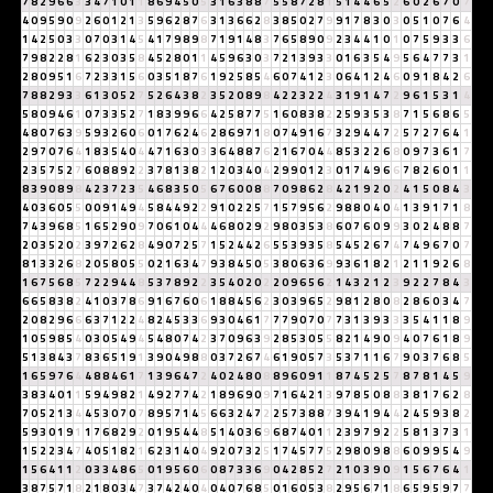
7
8
2
9
6
6
3
3
4
7
1
0
1
1
8
6
9
4
5
0
5
3
1
6
3
8
8
7
5
5
8
7
2
8
1
5
1
4
4
6
5
2
6
0
2
6
7
0
7
4
0
9
5
9
0
9
2
6
0
1
2
1
3
5
9
6
2
8
7
6
3
1
3
6
6
2
8
3
8
5
0
2
7
9
9
1
7
8
3
0
3
0
5
1
0
7
6
4
1
4
2
5
0
3
3
0
7
0
3
1
4
5
4
1
7
9
8
9
8
7
1
9
1
4
8
3
7
6
5
8
9
0
9
2
3
4
4
1
0
1
0
7
5
9
3
3
6
7
9
8
2
2
8
1
6
2
3
0
3
5
8
4
5
2
8
0
1
1
4
5
9
6
3
0
3
7
2
1
3
9
3
3
0
1
6
3
5
4
9
5
6
4
7
7
3
1
2
8
0
9
5
1
6
7
2
3
3
1
5
6
0
3
5
1
8
7
6
1
9
2
5
8
5
4
6
0
7
4
1
2
3
0
6
4
1
2
4
6
0
9
1
8
4
2
6
7
8
8
2
9
3
3
6
1
3
0
5
2
7
5
2
6
4
3
8
2
3
5
2
0
8
9
8
4
2
2
3
2
2
4
3
1
9
1
4
7
2
9
6
1
5
3
1
4
5
8
0
9
4
6
1
0
7
3
3
5
2
7
1
8
3
9
9
6
6
4
2
5
8
7
7
5
1
6
0
8
3
8
2
2
5
9
3
5
3
8
7
1
5
6
8
6
5
4
8
0
7
6
3
9
5
9
3
2
6
0
6
0
1
7
6
2
4
6
2
8
6
9
7
1
8
0
7
4
9
1
6
7
3
2
9
4
4
7
2
5
7
2
7
6
4
1
2
9
7
0
7
6
4
1
8
3
5
4
0
4
4
7
1
6
3
0
3
3
6
4
8
8
7
6
2
1
6
7
0
4
4
8
5
3
2
2
6
8
0
9
7
3
6
1
7
2
3
5
7
5
2
7
6
0
8
8
9
2
2
3
7
8
1
3
8
2
1
2
0
3
4
0
4
2
9
9
0
1
2
3
0
1
7
4
9
6
6
7
8
2
6
0
1
1
8
3
9
0
8
9
8
4
2
3
7
2
3
5
4
6
8
3
5
0
5
6
7
6
0
0
8
8
7
0
9
8
6
2
8
4
2
1
9
2
0
2
4
1
5
0
8
4
3
4
0
3
6
0
5
5
0
0
9
1
4
9
4
5
8
4
4
9
2
2
9
1
0
2
2
5
7
1
5
7
9
5
6
2
9
8
8
0
4
0
4
1
3
9
1
7
1
8
7
4
3
9
6
8
5
1
6
5
2
9
0
9
7
0
6
1
0
4
4
4
6
8
0
2
9
2
9
8
0
3
5
3
8
6
0
7
6
0
9
9
3
0
2
4
8
8
7
2
0
3
5
2
0
2
3
9
7
2
6
2
8
4
9
0
7
2
5
7
1
5
2
4
4
2
6
5
5
3
9
3
5
8
5
4
5
2
6
7
4
7
4
9
6
7
0
7
8
1
3
3
2
6
8
2
0
5
8
0
5
5
0
2
1
6
3
4
7
9
3
8
4
5
0
5
3
8
0
6
3
6
9
9
3
6
1
8
2
1
2
1
1
9
2
6
8
1
6
7
5
6
8
5
7
2
2
9
4
4
8
5
3
7
8
9
2
2
3
5
4
0
2
0
2
2
0
9
6
5
6
2
1
4
3
2
1
2
3
9
2
2
7
8
4
3
6
6
5
8
3
8
2
4
1
0
3
7
8
6
9
1
6
7
6
0
6
1
8
8
4
5
6
2
3
0
3
9
6
5
2
9
8
1
2
8
0
8
2
8
6
0
3
4
7
2
0
8
2
9
6
6
6
3
7
1
2
2
4
8
2
4
5
3
3
6
9
3
0
4
6
1
7
7
7
9
0
7
0
7
7
3
1
3
9
3
3
3
5
4
1
1
8
9
1
0
5
9
8
5
4
0
3
0
5
4
9
4
5
4
8
0
7
4
2
3
7
0
9
6
3
9
2
8
5
3
0
5
5
8
2
1
4
9
0
9
4
0
7
6
1
8
9
5
1
3
8
4
3
7
8
3
6
5
1
9
1
3
9
0
4
9
8
8
0
3
7
2
6
7
4
6
1
9
0
5
7
3
5
3
7
1
1
6
7
9
0
3
7
6
8
5
1
6
5
9
7
6
4
4
8
8
4
6
1
7
1
3
9
6
4
7
2
4
0
2
4
8
0
8
8
9
6
0
9
1
1
8
7
4
5
2
5
7
8
7
8
1
4
5
9
3
8
3
4
0
1
1
5
9
4
9
8
2
1
4
9
2
7
7
4
2
1
8
9
6
9
0
9
7
1
6
4
2
1
3
9
7
8
5
0
8
8
3
8
1
7
6
2
8
7
0
5
2
1
3
4
4
5
3
0
7
0
7
8
9
5
7
1
4
5
6
6
3
2
4
7
2
2
5
7
3
8
8
7
3
9
4
1
9
4
4
2
4
5
9
3
8
2
5
9
3
0
1
9
1
1
7
6
8
2
9
2
0
1
9
5
4
4
8
5
1
4
0
3
6
9
6
8
7
4
0
1
1
2
3
9
7
9
2
2
5
8
1
3
7
3
1
1
5
2
2
3
4
7
4
0
5
1
8
2
1
6
2
3
1
4
0
4
9
2
0
7
3
2
5
1
7
4
5
7
7
5
2
9
8
0
9
8
8
6
0
9
9
5
4
9
1
5
6
4
1
1
2
0
3
3
4
8
6
5
0
1
9
5
6
0
6
0
8
7
3
3
6
9
0
4
2
8
5
2
7
2
1
0
3
9
0
9
1
5
6
7
6
4
1
3
8
7
5
7
1
8
2
1
8
0
3
4
7
3
7
4
2
4
0
4
0
4
0
7
6
8
5
0
1
6
0
5
3
8
2
9
5
6
7
1
8
6
5
9
5
9
7
7