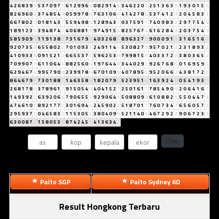
4
2
6
8
3
9
3
5
3
7
0
9
7
7
6
1
2
9
9
6
6
0
8
2
9
1
4
5
3
4
6
2
2
0
2
2
5
1
3
6
3
9
1
9
3
0
1
5
6
8
2
6
9
6
0
6
3
7
4
8
5
4
9
0
5
9
9
7
8
6
7
6
3
1
0
6
6
4
1
4
2
7
8
6
5
3
7
4
1
2
3
2
0
4
5
8
3
2
6
6
7
8
0
2
2
0
1
8
1
4
3
7
5
5
9
4
9
8
8
1
2
8
9
4
3
7
0
3
7
5
9
1
1
7
4
0
9
8
3
2
2
9
7
7
5
4
9
1
8
9
1
2
3
5
3
9
4
8
7
4
2
4
0
6
8
8
1
9
9
7
4
9
1
5
6
8
2
5
7
6
7
4
6
1
6
2
8
4
3
2
0
3
7
5
4
9
5
8
5
9
0
9
9
1
1
9
1
3
8
2
7
3
1
6
7
9
7
4
0
3
2
6
8
5
8
9
6
3
2
7
9
9
0
0
0
9
1
1
3
1
6
5
1
6
7
9
2
0
7
3
5
8
6
5
5
8
0
2
2
7
0
1
0
9
3
3
2
4
9
1
1
4
5
5
3
0
8
2
7
9
9
5
7
0
2
1
3
2
3
1
8
9
3
3
4
1
0
9
3
3
6
0
9
1
5
2
1
3
6
6
5
5
3
7
1
5
9
6
2
5
3
8
7
9
9
8
1
5
6
4
0
3
3
7
2
9
3
8
0
3
6
5
2
7
0
9
9
0
7
7
6
1
1
0
6
4
1
8
8
2
5
6
0
6
1
9
7
6
4
4
8
3
4
4
0
2
9
2
9
2
6
7
6
8
5
0
1
6
9
5
9
5
6
2
9
4
6
7
4
9
9
5
7
9
0
9
2
3
9
9
7
8
6
6
7
0
1
0
9
9
4
0
7
8
9
5
5
9
5
2
0
6
6
3
4
3
8
1
7
2
9
8
6
4
6
7
9
7
7
3
0
1
8
8
7
1
4
6
3
5
8
4
1
8
2
0
7
9
7
5
2
3
9
5
1
6
1
6
3
9
2
4
6
0
5
4
1
9
3
3
2
6
8
1
7
8
6
3
7
8
9
6
1
7
9
1
5
0
5
4
9
4
0
4
1
5
2
7
2
5
0
1
6
1
7
7
8
5
4
9
0
9
2
0
6
4
1
6
7
1
4
9
3
9
2
2
6
3
9
2
0
6
6
7
9
0
6
5
5
1
9
2
9
0
6
4
1
5
0
8
8
0
9
9
6
1
0
8
8
2
1
5
5
0
4
4
7
2
4
7
4
6
1
0
1
8
9
2
1
7
7
5
3
0
1
6
9
4
4
2
4
5
9
0
2
2
5
1
8
7
0
1
1
7
6
0
7
3
4
7
6
5
6
0
5
7
3
2
9
5
9
3
7
1
0
4
6
5
8
3
2
1
1
5
3
0
5
5
3
8
0
4
0
9
9
5
2
1
1
4
0
4
4
6
7
2
9
2
2
9
0
6
7
2
3
5
6
3
0
0
8
7
6
1
5
8
0
5
3
8
8
7
4
2
4
5
9
4
1
3
6
3
4
7
Clear
Paito SGP
Paito Sydney 6D
Result Hongkong Terbaru