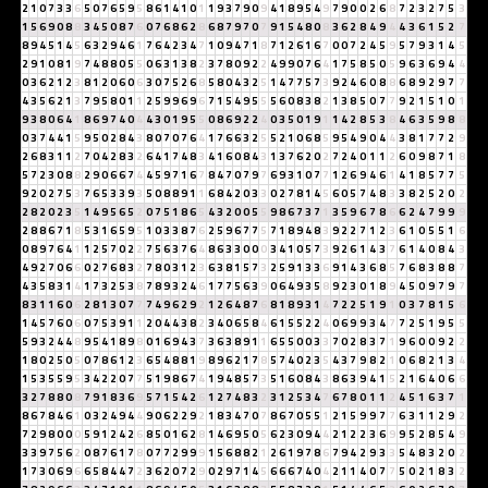
2
1
0
7
3
3
6
5
0
7
6
5
9
5
8
6
1
4
1
0
1
1
9
3
7
9
0
9
4
1
8
9
5
4
9
7
9
0
0
2
6
8
7
2
3
2
7
5
3
1
5
6
9
0
8
8
3
4
5
0
8
7
6
0
7
6
8
6
2
8
6
8
7
9
7
0
7
9
1
5
4
8
0
8
3
6
2
8
4
9
4
4
3
6
1
5
2
7
8
9
4
5
1
4
5
6
3
2
9
4
6
1
7
6
4
2
3
4
7
1
0
9
4
7
1
8
7
1
2
6
1
6
7
0
0
7
2
4
5
9
5
7
9
3
1
4
5
2
9
1
0
8
1
9
7
4
8
8
0
5
5
0
6
3
1
3
8
2
3
7
8
0
9
2
2
4
9
9
0
7
6
4
1
7
5
8
5
0
5
9
6
3
6
9
4
4
0
3
6
2
1
2
3
8
1
2
0
6
0
6
3
0
7
5
2
6
8
5
8
0
4
3
2
5
1
4
7
7
5
7
3
9
2
4
6
0
8
8
6
8
9
2
9
7
7
4
3
5
6
2
1
3
7
9
5
8
0
1
1
2
5
9
9
6
9
6
7
1
5
4
9
5
5
5
6
0
8
3
8
2
1
3
8
5
0
7
7
9
2
1
5
1
0
1
9
3
8
0
6
4
1
8
6
9
7
4
0
4
4
3
0
1
9
5
5
0
8
6
9
2
2
4
0
3
5
0
1
9
1
1
4
2
8
5
3
8
4
6
3
5
9
8
8
0
3
7
4
4
1
5
9
5
0
2
8
4
3
8
0
7
0
7
6
4
1
7
6
6
3
2
5
5
2
1
0
6
8
5
9
5
4
9
0
4
4
3
8
1
7
7
2
9
2
6
8
3
1
1
2
7
0
4
2
8
3
2
6
4
1
7
4
8
3
4
1
6
0
8
4
3
1
3
7
6
2
0
2
7
2
4
0
1
1
2
6
0
9
8
7
1
8
5
7
2
3
0
8
8
2
9
0
6
6
7
4
4
5
9
7
1
6
7
8
4
7
0
7
9
7
6
9
3
1
0
7
7
1
2
6
9
4
6
1
4
1
8
5
7
7
5
9
2
0
2
7
5
3
7
6
5
3
3
9
3
5
0
8
8
9
1
1
6
8
4
2
0
3
3
0
2
7
8
1
4
5
6
0
5
7
4
8
3
3
8
2
5
2
0
2
2
8
2
0
2
3
5
1
4
9
5
6
5
2
0
7
5
1
8
6
5
4
3
2
0
0
5
5
9
8
6
7
3
7
1
3
5
9
6
7
8
6
6
2
4
7
9
9
9
2
8
8
6
7
1
8
5
3
1
6
5
9
5
1
0
3
3
8
7
6
2
5
9
6
7
7
5
7
1
8
9
4
8
3
9
2
2
7
1
2
3
6
1
0
5
5
1
6
0
8
9
7
6
4
1
1
2
5
7
0
2
2
7
5
6
3
7
6
4
8
6
3
3
0
0
0
3
4
1
0
5
7
3
9
2
6
1
4
3
7
6
1
4
0
8
4
3
4
9
2
7
0
6
6
0
2
7
6
8
3
2
7
8
0
3
1
2
3
6
3
8
1
5
7
3
2
5
9
1
3
3
6
9
1
4
3
6
8
5
7
6
8
3
8
8
7
4
3
5
8
3
1
4
1
7
3
2
5
3
8
7
8
9
3
2
4
6
1
7
7
5
6
3
9
0
6
4
9
3
5
8
9
2
3
0
1
8
9
4
5
0
9
7
9
7
8
3
1
1
6
0
6
2
8
1
3
0
7
7
7
4
9
6
2
9
2
1
2
6
4
8
7
6
8
1
8
9
3
1
4
7
2
2
5
1
9
1
0
3
7
8
1
5
6
1
4
5
7
6
0
6
0
7
5
3
9
1
1
2
0
4
4
3
8
2
3
4
0
6
5
8
4
6
1
5
5
2
2
4
0
6
9
9
3
4
7
7
2
5
1
9
5
5
5
9
3
2
4
4
8
9
5
4
1
8
9
8
0
1
6
9
4
3
7
3
6
3
8
9
1
1
6
5
5
0
0
3
3
7
0
2
8
3
7
1
9
6
0
0
9
2
2
1
8
0
2
5
0
5
0
7
8
6
1
2
3
6
5
4
8
8
1
9
8
9
6
2
1
7
8
5
7
4
0
2
3
5
4
3
7
9
8
2
1
0
6
8
2
1
3
4
1
5
3
5
5
9
5
3
4
2
2
0
7
7
5
1
9
8
6
7
4
1
9
4
8
5
7
3
5
1
6
0
8
4
3
8
6
3
9
4
1
5
2
1
6
4
0
6
6
3
2
7
8
8
0
8
7
9
1
8
3
6
9
5
7
1
5
4
2
6
1
2
7
4
8
3
2
3
1
2
5
3
4
7
6
7
8
0
1
1
2
4
5
1
6
3
7
1
8
6
7
8
4
6
1
0
3
2
4
9
4
4
9
0
6
2
2
9
2
1
8
3
4
7
0
7
8
6
7
0
5
5
1
2
1
5
9
9
7
7
6
3
1
1
2
9
2
7
2
9
8
0
0
0
5
9
1
2
4
2
6
8
5
0
1
6
2
8
1
4
6
9
5
0
5
6
2
3
0
9
4
4
2
1
2
2
3
6
9
9
5
2
8
5
4
9
3
3
9
7
5
6
2
0
8
7
6
1
7
8
0
7
7
2
9
9
9
1
5
6
8
8
2
1
2
6
1
9
7
8
6
7
9
4
2
9
3
3
5
4
8
3
2
0
2
1
7
3
0
6
9
6
6
5
8
4
4
7
2
3
6
2
0
7
2
9
0
2
9
7
1
4
5
6
6
6
7
4
0
4
2
1
1
4
0
7
7
5
0
2
1
8
3
2