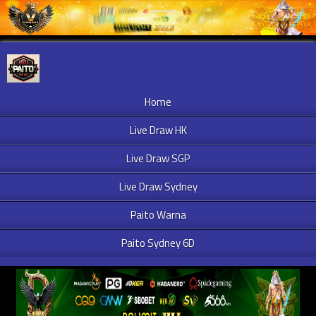
Home
Live Draw HK
Live Draw SGP
Live Draw Sydney
Paito Warna
Paito Sydney 6D