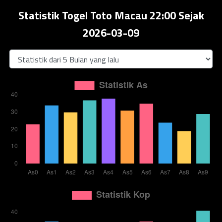
Statistik Togel Toto Macau 22:00 Sejak
2026-03-09