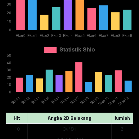
Hit
Angka 2D Belakang
Jumlah
10
34*81
2