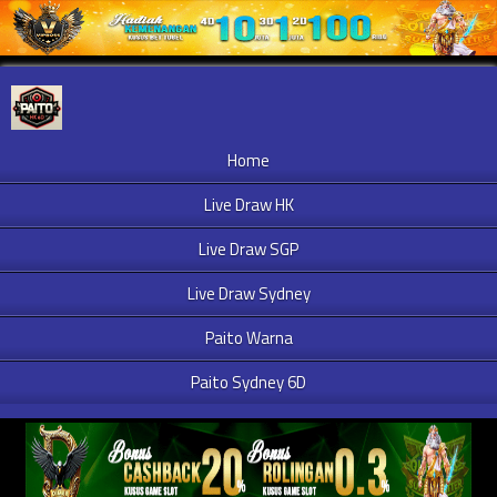
Home
Live Draw HK
Live Draw SGP
Live Draw Sydney
Paito Warna
Paito Sydney 6D