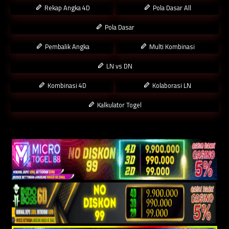
Rekap Angka 4D
Pola Dasar All
Pola Dasar
Pembalik Angka
Multi Kombinasi
LN vs DN
Kombinasi 4D
Kolaborasi LN
Kalkulator Togel