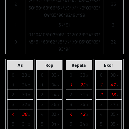
29*32*33*38*40*41*42*46*47*52*
2
36
58*59*63*66*67*73*74*78*80*83*
84*85*90*92*97*99
1
57*81
2
01*04*06*07*08*17*20*23*24*37*
0
45*51*60*62*75*77*79*86*88*89*
22
93*94
As
Kop
Kepala
Ekor
0
23
0
33
0
33
0
38
x
x
x
x
1
34
1
34
1
22
1
47
x
x
x
x
2
30
2
24
2
31
2
18
x
x
x
x
3
37
3
26
3
36
3
27
x
x
x
x
4
38
4
32
4
42
4
35
x
x
x
x
5
31
5
31
5
24
5
35
x
x
x
x