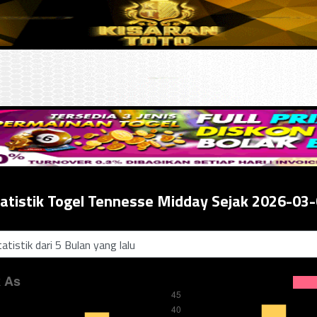
atistik Togel Tennesse Midday Sejak 2026-03