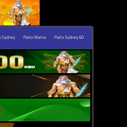
w Sydney
Paito Warna
Paito Sydney 6D