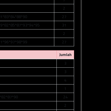
2
81*83*84*88*90
27
79*82*85*87*93*94*95
31
2
91*96*97*98*99
27
Jumlah
3
3
4
1
*82*87*90
24
2