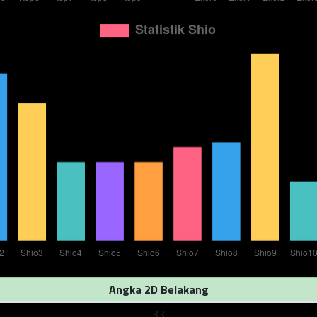
Angka 2D Belakang
33