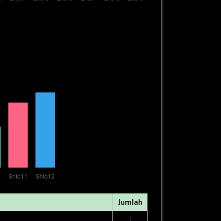
Jumlah
1