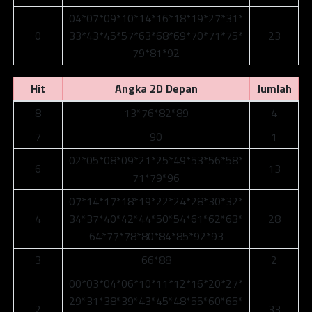
04*07*09*10*14*16*18*19*27*31*
0
33*43*45*57*63*68*69*70*71*75*
23
79*81*92
Hit
Angka 2D Depan
Jumlah
8
13*76*82*89
4
7
90
1
02*05*08*09*21*25*49*53*56*58*
6
13
71*79*96
07*14*17*18*19*22*24*28*30*32*
4
34*37*40*42*44*50*54*61*62*63*
28
64*77*78*80*84*85*92*93
3
66*88
2
00*03*04*06*10*11*12*16*20*27*
29*31*38*39*43*45*48*55*60*65*
2
33