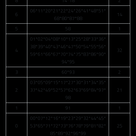
8
14*18
2
06*11*20*21*22*24*26*41*48*51*
6
14
68*80*87*88
5
58
1
01*02*04*08*10*13*25*28*33*36*
38*39*40*43*46*47*50*54*55*56*
4
32
59*61*66*67*70*74*75*83*86*90*
94*95
3
60*93
2
03*05*09*15*17*27*30*31*34*35*
2
37*42*49*52*57*62*63*69*84*97*
21
98
1
91
1
00*07*12*16*19*23*29*32*44*45*
0
53*65*71*72*73*76*78*79*81*82*
25
85*89*92*96*99