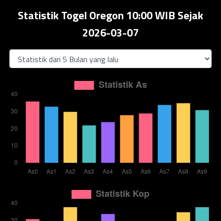
Statistik Togel Oregon 10:00 WIB Sejak
2026-03-07