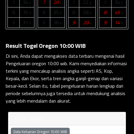
7
34
7
20
7
22
7
34
x
x
x
x
8
35
8
35
8
28
8
45
x
x
x
x
9
31
9
38
9
20
9
14
x
x
x
x
Result Togel Oregon 10:00 WIB
Di sini, Anda dapat mengakses data terbaru mengenai hasil
Pengeluaran oregon 10:00 wib
. Kami menyediakan informasi
terkini yang mencakup analisis angka seperti AS, Kop,
Kepala, dan Ekor, serta tren angka ganjil-genap dan variasi
besar-kecil. Selain itu, tabel pengeluaran harian lengkap dari
periode sebelumnya juga tersedia untuk mendukung analisis
yang lebih mendalam dan akurat.
POST TERKAIT
Data Keluaran Oregon 10:00 WIB