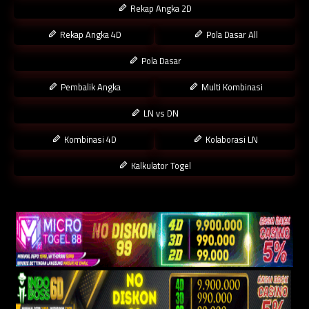
Rekap Angka 2D
Rekap Angka 4D
Pola Dasar All
Pola Dasar
Pembalik Angka
Multi Kombinasi
LN vs DN
Kombinasi 4D
Kolaborasi LN
Kalkulator Togel