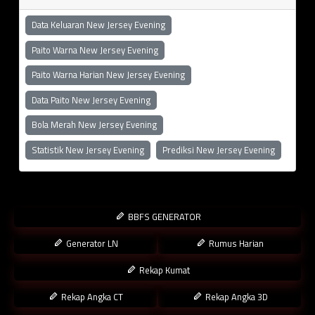
Data Keluaran New Jersey Evening
Paito Warna New Jersey Evening
Paito Warna Harian New Jersey Evening
Data Paito New Jersey Evening
Bola Merah New Jersey Evening
Statistik New Jersey Evening
Prediksi New Jersey Evening
BBFS GENERATOR
Generator LN
Rumus Harian
Rekap Kumat
Rekap Angka CT
Rekap Angka 3D