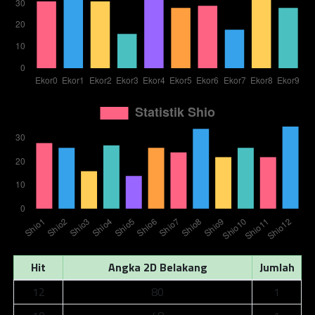
Hit
Angka 2D Belakang
Jumlah
12
80
1